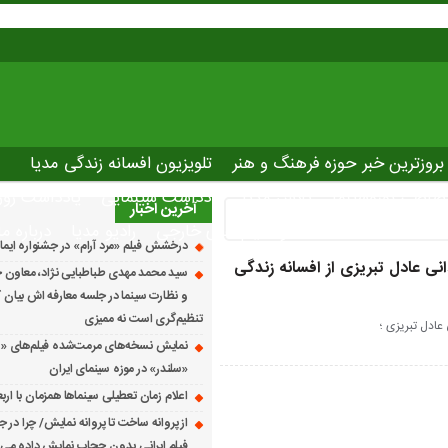
بروزترین خبر حوزه فرهنگ و هنر
تلویزیون افسانه زندگی مدیا
صاصی نوروسینما
پلاس مدیا
یادداشت سینمایی
یادداشت روز
آخرین اخبار
The latest ne
دانلود فیلم های خارجی
رادیو مدیا
درباره ما
درخشش فیلم «مرد آرام» در جشنواره ایماگو ایت
نی عادل تبریزی از افسانه زندگی
سید محمد مهدی طباطبایی نژاد، معاون ج
و نظارت سینما در جلسه معارفه اش بیان کرد
تنظیم‌گری است نه ممیزی
 عادل تبریزی ؛
نمایش نسخه‌های مرمت‌شده فیلم‌های «
«سلندر» در موزه سینمای ایران
اعلام زمان تعطیلی سینماها همزمان با ارب
از پروانه ساخت تا پروانه نمایش/ چرا در ج
فیلم ایرانی بدون حجاب نمایش داده می