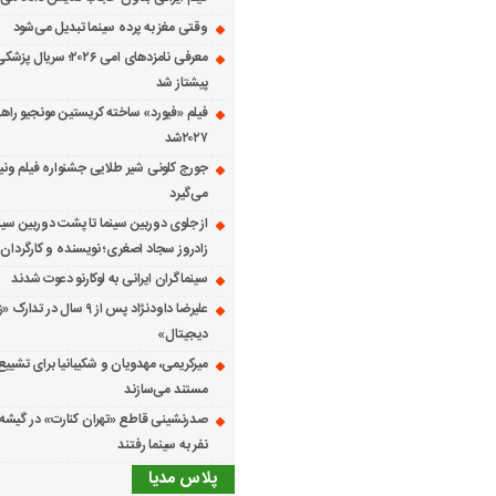
وقتی مغز به پرده سینما تبدیل می‌شود
معرفی نامزدهای امی ۲۰۲۶؛ س
پیشتاز شد
فیلم «فیورد» ساخته کریستین مونجیو راهی
۲۰۲۷شد
می‌گیرد
از جلوی دوربین سینما تا پشت دوربین سین
زادروز سجاد اصغری؛ نویسنده و کارگردان 
سینماگران ایرانی به لوکارنو دعوت شدند
علیرضا داودنژاد پس از ۹ سال در تد
دیجیتال»
میرکریمی، مهدویان و شکیبانیا برای تشیی
مستند می‌سازند
نفر به سینما رفتند
پلاس مدیا