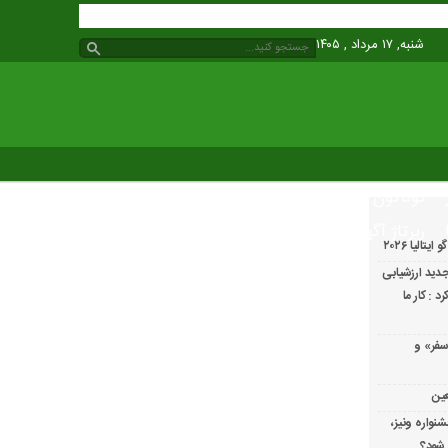
شنبه, ۱۷ مرداد , ۱۴۰۵
گوناگون
رپرتاژ آگهی
الیا ۲۰۲۶
دید ارزشیابی
 : کار ما
سفر» و
عین
شنواره ونیز،
 شود؟