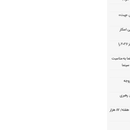
ریال پزشکی «پیت»
 اسکار
جورج کلونی شیر طلایی جشنواره فیلم ونیز ۲۰۲۶ را
ما به مناسبت
سینما
ارک «زوجه
ع رهبری
صدرنشینی قاطع «تهران کنارت» در گیشه هفته/ ۸۷ هزار