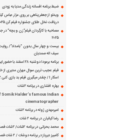
ضبط برنامه افسانه زندگی مدیا به زودی
ویدئو از جعفر پناهی بر روی مزار عباس کی
دریافت نخل طلای جشنواره فیلم کن ۲۰۲۵
مصاحبه با کارگردان فیلم”زن و بچه” در جش
۲۰۲۵
بیست و چهار سال بدون “بامداد”/ روایت
سیف اله صمدیان
برنامه برمودا دوشنبه ۲۸ اسفند با حضور ایرج حسابی
فیلم عجیب ترین سوال مهران مدیری از خانم
اسکار ! / چقدر میگیری فیلم بد بازی کنی ؟
بهاره افشاری در برنامه ۲شات
f Somik Halder’s famous Indian
cinematographer
امیرمهدی ژوله در برنامه ۲شات
رضا کیانیان در برنامه ۲ شات
محمد بحرانی در برنامه ۲شات/ ۲شات فصل ۱ قسمت ۲
کامبیز دیرباز در برنامه دوشات / ۲ شات فصل ۱ قسمت ۱