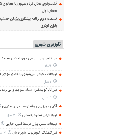
گفت‌وگوی عادل فردوسی‌پور با همایون ش
بخش اول
قسمت دوم برنامه پیشگوی پژمان جمشید
باران کوثری
تلوزیون شهری
تیزر تلویزیونی ال سی من با حضور محمد رض
9 ماه
تبلیغات محیطی نیروموتور با حضور مهدی 
1 سال
تیزر تابا گویندگان; استاد منوچهر والی زاده 
3 سال
آگهی تلویزیونی رفاه توسط مهران مدیری
تبلیغ فرش سام درخشانی
3 سال
تبلیغات سس بیژن توسط امین حیایی
تیزر تبلیغاتی تلویزیونی شهر فرش
3 سال