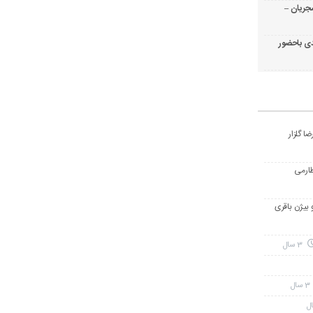
جریان –
ی باحضور
ا گلزار
طارمی
و بیژن باقری
3 سال
3 سال