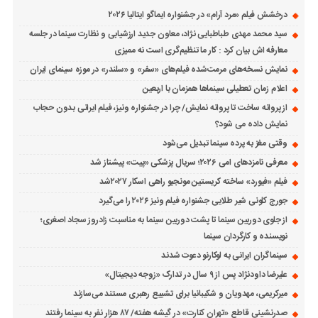
درخشش فیلم «مرد آرام» در جشنواره ایماگو ایتالیا ۲۰۲۶
سید محمد مهدی طباطبایی نژاد، معاون جدید ارزشیابی و نظارت سینما در جلسه
معارفه اش بیان کرد : کار ما تنظیم‌گری است نه ممیزی
نمایش نسخه‌های مرمت‌شده فیلم‌های «سفر» و «سلندر» در موزه سینمای ایران
اعلام زمان تعطیلی سینماها همزمان با اربعین
از پروانه ساخت تا پروانه نمایش/ چرا در جشنواره ونیز، فیلم ایرانی بدون حجاب
نمایش داده می شود؟
وقتی مغز به پرده سینما تبدیل می‌شود
معرفی نامزدهای امی ۲۰۲۶؛ سریال پزشکی «پیت» پیشتاز شد
فیلم «فیورد» ساخته کریستین مونجیو راهی اسکار ۲۰۲۷شد
جورج کلونی شیر طلایی جشنواره فیلم ونیز ۲۰۲۶ را می‌گیرد
از جلوی دوربین سینما تا پشت دوربین سینما به مناسبت زادروز سجاد اصغری؛
نویسنده و کارگردان سینما
سینماگران ایرانی به لوکارنو دعوت شدند
علیرضا داودنژاد پس از ۹ سال در تدارک «زوجه دیجیتال»
میرکریمی، مهدویان و شکیبانیا برای تشییع رهبری مستند می‌سازند
صدرنشینی قاطع «تهران کنارت» در گیشه هفته/ ۸۷ هزار نفر به سینما رفتند