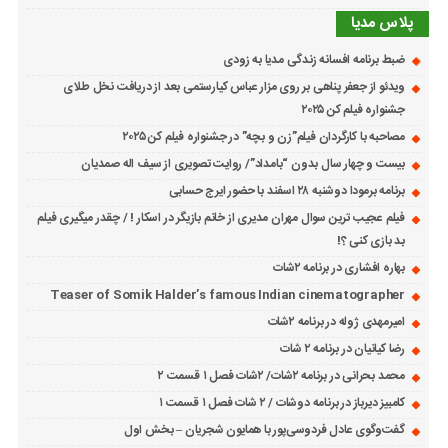
پلاس مدیا
ضبط برنامه افسانه زندگی مدیا به زودی
ویدئو از جعفر پناهی بر روی مزار عباس کیارستمی بعد از دریافت نخل طلای
جشنواره فیلم کن ۲۰۲۵
مصاحبه با کارگردان فیلم”زن و بچه” در جشنواره فیلم کن ۲۰۲۵
بیست و چهار سال بدون “بامداد”/ روایت تصویری از سیف اله صمدیان
برنامه برمودا دوشنبه ۲۸ اسفند با حضور ایرج حسابی
فیلم عجیب ترین سوال مهران مدیری از خانم بازیگر در اسکار ! / چقدر میگیری فیلم
بد بازی کنی ؟!
بهاره افشاری در برنامه ۲شات
Teaser of Somik Halder’s famous Indian cinematographer
امیرمهدی ژوله در برنامه ۲شات
رضا کیانیان در برنامه ۲ شات
محمد بحرانی در برنامه ۲شات/ ۲شات فصل ۱ قسمت ۲
کامبیز دیرباز در برنامه دوشات / ۲ شات فصل ۱ قسمت ۱
گفت‌وگوی عادل فردوسی‌پور با همایون شجریان – بخش اول