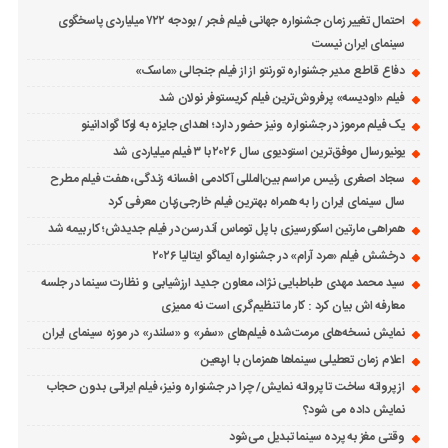
احتمال تغییر زمان جشنواره جهانی فیلم فجر / بودجه ۷۲۲ میلیاردی پاسخگوی
سینمای ایران نیست
دفاع قاطع مدیر جشنواره تورنتو از از فیلم جنجالی «ماسک»
فیلم «اودیسه» پرفروش‌ترین فیلم کریستوفر نولان شد
یک فیلم مرموز در جشنواره ونیز حضور دارد؛ اهدای جایزه به لوکا گوادانینو
یونیورسال موفق‌ترین استودیوی سال ۲۰۲۶ با ۳ فیلم میلیاردی شد
سجاد اصغری رئیس مراسم بین‌المللی آکادمی افسانه زندگی، هفت فیلم مطرح
سال سینمای ایران را به همراه بهترین فیلم خارجی‌زبان معرفی کرد
همراهی مارتین اسکورسیزی با پل توماس ٱندرسن در فیلم جدیدش؛ کار بیمه شد
درخشش فیلم «مرد آرام» در جشنواره ایماگو ایتالیا ۲۰۲۶
سید محمد مهدی طباطبایی نژاد، معاون جدید ارزشیابی و نظارت سینما در جلسه
معارفه اش بیان کرد : کار ما تنظیم‌گری است نه ممیزی
نمایش نسخه‌های مرمت‌شده فیلم‌های «سفر» و «سلندر» در موزه سینمای ایران
اعلام زمان تعطیلی سینماها همزمان با اربعین
از پروانه ساخت تا پروانه نمایش/ چرا در جشنواره ونیز، فیلم ایرانی بدون حجاب
نمایش داده می شود؟
وقتی مغز به پرده سینما تبدیل می‌شود