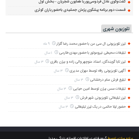
گفت‌وگوی عادل فردوسی‌پور با همایون شجریان – بخش اول
قسمت دوم برنامه پیشگوی پژمان جمشیدی باحضور باران کوثری
تلوزیون شهری
تیزر تلویزیونی ال سی من با حضور محمد رضا گلزار
9 ماه
تبلیغات محیطی نیروموتور با حضور مهدی طارمی
1 سال
تیزر تابا گویندگان; استاد منوچهر والی زاده و بیژن باقری
3 سال
آگهی تلویزیونی رفاه توسط مهران مدیری
3 سال
تبلیغ فرش سام درخشانی
3 سال
تبلیغات سس بیژن توسط امین حیایی
3 سال
تیزر تبلیغاتی تلویزیونی شهر فرش
3 سال
حضور لیلا حاتمی در یک تیزر تبلیغاتی
3 سال
پیاده سازی توسط
گروه فناوری اطلاعات افسانه زندگی مدیا