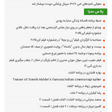
معرفی نامزدهای امی ۲۰۲۶؛ سریال پزشکی «پیت» پیشتاز شد
پلاس مدیا
ضبط برنامه افسانه زندگی مدیا به زودی
ویدئو از جعفر پناهی بر روی مزار عباس کیارستمی بعد از دریافت نخل طلای
جشنواره فیلم کن ۲۰۲۵
مصاحبه با کارگردان فیلم”زن و بچه” در جشنواره فیلم کن ۲۰۲۵
بیست و چهار سال بدون “بامداد”/ روایت تصویری از سیف اله صمدیان
برنامه برمودا دوشنبه ۲۸ اسفند با حضور ایرج حسابی
فیلم عجیب ترین سوال مهران مدیری از خانم بازیگر در اسکار ! / چقدر میگیری فیلم
بد بازی کنی ؟!
بهاره افشاری در برنامه ۲شات
Teaser of Somik Halder’s famous Indian cinematographer
امیرمهدی ژوله در برنامه ۲شات
رضا کیانیان در برنامه ۲ شات
محمد بحرانی در برنامه ۲شات/ ۲شات فصل ۱ قسمت ۲
کامبیز دیرباز در برنامه دوشات / ۲ شات فصل ۱ قسمت ۱