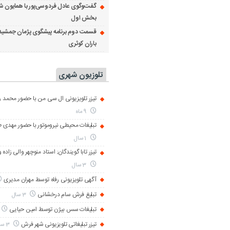
گفت‌وگوی عادل فردوسی‌پور با همایون ش
بخش اول
قسمت دوم برنامه پیشگوی پژمان جمشید
باران کوثری
تلوزیون شهری
تیزر تلویزیونی ال سی من با حضور محمد رض
9 ماه
تبلیغات محیطی نیروموتور با حضور مهدی 
1 سال
تیزر تابا گویندگان; استاد منوچهر والی زاده 
3 سال
آگهی تلویزیونی رفاه توسط مهران مدیری
تبلیغ فرش سام درخشانی
3 سال
تبلیغات سس بیژن توسط امین حیایی
تیزر تبلیغاتی تلویزیونی شهر فرش
3 سال