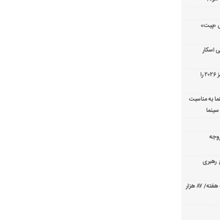
ریال پزشکی «پیت»
 اسکار
جورج کلونی شیر طلایی جشنواره فیلم ونیز ۲۰۲۶ را
ما به مناسبت
سینما
ارک «زوجه
ع رهبری
صدرنشینی قاطع «تهران کنارت» در گیشه هفته/ ۸۷ هزار