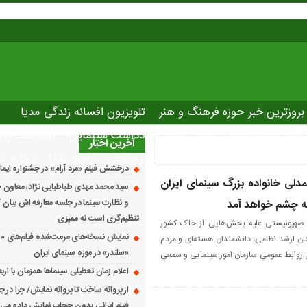
بروزترین خبر حوزه فرهنگ و هنر
تلویزیون افسانه زندگی مدیا
صاصی نوروسینما
پلاس مدیا
یادداشت سینمایی
یادداشت روز
آخرین اخبار
The latest ne
دانلود فیلم های خارجی
رادیو مدیا
درباره ما
درخشش فیلم «مرد آرام» در جشنواره ایماگو ایت
لی خانواده بزرگ سینمای ایران
سید محمد مهدی طباطبایی نژاد، معاون ج
به چشم خواهد آمد
و نظارت سینما در جلسه معارفه اش بیان کرد
تنظیم‌گری است نه ممیزی
صهیونیستی علیه بخش‌هایی از خاک کشور
نمایش نسخه‌های مرمت‌شده فیلم‌های «
هان ارشد نظامی، دانشمندان هسته‌ای و مردم
«سلندر» در موزه سینمای ایران
کل روابط عمومی سازمان امور سینمایی و سمعی
اعلام زمان تعطیلی سینماها همزمان با ارب
از پروانه ساخت تا پروانه نمایش/ چرا در ج
فیلم ایرانی بدون حجاب نمایش داده می