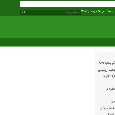
پنجشنبه, ۱۵ مرداد , ۱۴۰۵
گوناگون
رپرتاژ آگهی
الیا ۲۰۲۶
دید ارزشیابی
 : کار ما
سفر» و
عین
شنواره ونیز،
 شود؟