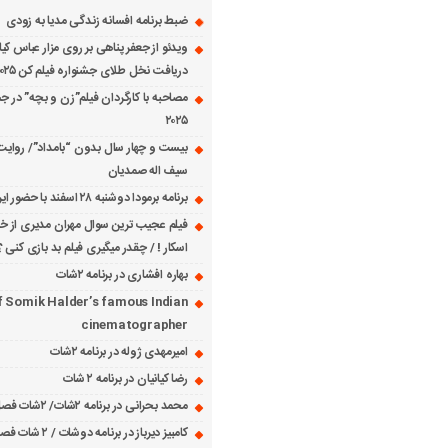
ضبط برنامه افسانه زندگی مدیا به زودی
ویدئو از جعفر پناهی بر روی مزار عباس کی
دریافت نخل طلای جشنواره فیلم کن ۲۰۲۵
مصاحبه با کارگردان فیلم”زن و بچه” در جش
۲۰۲۵
بیست و چهار سال بدون “بامداد”/ روایت
سیف اله صمدیان
برنامه برمودا دوشنبه ۲۸ اسفند با حضور ایرج حسابی
فیلم عجیب ترین سوال مهران مدیری از خانم
اسکار ! / چقدر میگیری فیلم بد بازی کنی ؟
بهاره افشاری در برنامه ۲شات
f Somik Halder’s famous Indian
cinematographer
امیرمهدی ژوله در برنامه ۲شات
رضا کیانیان در برنامه ۲ شات
محمد بحرانی در برنامه ۲شات/ ۲شات فصل ۱ قسمت ۲
کامبیز دیرباز در برنامه دوشات / ۲ شات فصل ۱ قسمت ۱