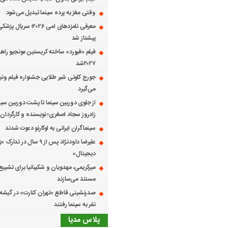
وقتی مغز به پرده سینما تبدیل می‌شود
معرفی نامزدهای امی ۲۰۲۶؛ س
پیشتاز شد
فیلم «فیورد» ساخته کریستین مونجیو راهی
۲۰۲۷شد
می‌گیرد
از جلوی دوربین سینما تا پشت دوربین سین
زادروز سجاد اصغری؛ نویسنده و کارگردان 
سینماگران ایرانی به لوکارنو دعوت شدند
علیرضا داودنژاد پس از ۹ سال در تد
دیجیتال»
میرکریمی، مهدویان و شکیبانیا برای تشیی
مستند می‌سازند
نفر به سینما رفتند
پلاس مدیا