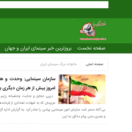
صفحه نخست
بروزترین خبر سینمای ایران و جهان
بروزترین خبر مراسم آکادمی افسانه زندگی
صفحه اخت
صفحه اصلی
خانواده بزرگ سینمای ایران
عصر جدید
تلویزیون شهری
ws of world cinema
سازمان سینمایی: وحدت و همد
امروز بیش از هر زمان دیگری 
درپی تجاوز و جنایت وحشیانه رژیم 
عزیزمان که به شهادت تعدادی از فرماند
بی گناه منجر شد، سازمان امور سینمایی پیامی را صادر کرد. به گزارش اداره 
و بصری متن پیام مذکور به این