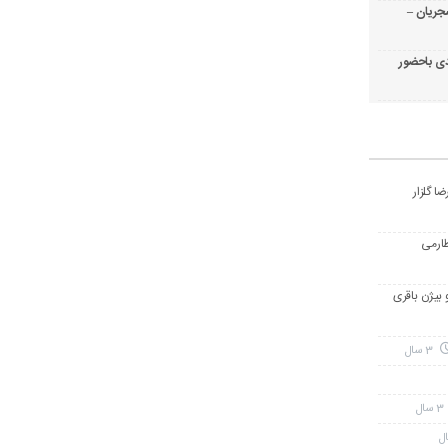
جریان –
ی باحضور
ا گلزار
طارمی
و بیژن باقری
3 سال
3 سال