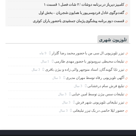
کامبیز دیرباز در برنامه دوشات / ۲ شات فصل ۱ قسمت ۱
گفت‌وگوی عادل فردوسی‌پور با همایون شجریان – بخش اول
قسمت دوم برنامه پیشگوی پژمان جمشیدی باحضور باران کوثری
تلوزیون شهری
تیزر تلویزیونی ال سی من با حضور محمد رضا گلزار
9 ماه
تبلیغات محیطی نیروموتور با حضور مهدی طارمی
1 سال
تیزر تابا گویندگان; استاد منوچهر والی زاده و بیژن باقری
3 سال
آگهی تلویزیونی رفاه توسط مهران مدیری
3 سال
تبلیغ فرش سام درخشانی
3 سال
تبلیغات سس بیژن توسط امین حیایی
3 سال
تیزر تبلیغاتی تلویزیونی شهر فرش
3 سال
حضور لیلا حاتمی در یک تیزر تبلیغاتی
3 سال