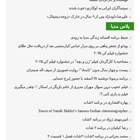
سینماگران ایرانی به لوکارنو دعوت شدند
علیرضا داودنژاد پس از ۹ سال در تدارک «زوجه دیجیتال»
پلاس مدیا
ضبط برنامه افسانه زندگی مدیا به زودی
ویدئو از جعفر پناهی بر روی مزار عباس کیارستمی بعد از دریافت نخل طلای
جشنواره فیلم کن ۲۰۲۵
مصاحبه با کارگردان فیلم”زن و بچه” در جشنواره فیلم کن ۲۰۲۵
بیست و چهار سال بدون “بامداد”/ روایت تصویری از سیف اله صمدیان
برنامه برمودا دوشنبه ۲۸ اسفند با حضور ایرج حسابی
فیلم عجیب ترین سوال مهران مدیری از خانم بازیگر در اسکار ! / چقدر میگیری
فیلم بد بازی کنی ؟!
بهاره افشاری در برنامه ۲شات
Teaser of Somik Halder’s famous Indian cinematographer
امیرمهدی ژوله در برنامه ۲شات
رضا کیانیان در برنامه ۲ شات
محمد بحرانی در برنامه ۲شات/ ۲شات فصل ۱ قسمت ۲