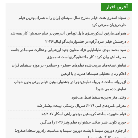
آخرین اخبار
سجاد اصغری هفت فیلم مطرح سال سینمای ایران را به همراه بهترین فیلم
خارجی‌زبان معرفی کرد
همراهی مارتین اسکورسیزی با پل توماس ٱندرسن در فیلم جدیدش؛ کار بیمه شد
درخشش فیلم «مرد آرام» در جشنواره ایماگو ایتالیا ۲۰۲۶
سید محمد مهدی طباطبایی نژاد، معاون جدید ارزشیابی و نظارت سینما در جلسه
معارفه اش بیان کرد : کار ما تنظیم‌گری است نه ممیزی
نمایش نسخه‌های مرمت‌شده فیلم‌های «سفر» و «سلندر» در موزه سینمای ایران
اعلام زمان تعطیلی سینماها همزمان با اربعین
از پروانه ساخت تا پروانه نمایش/ چرا در جشنواره ونیز، فیلم ایرانی بدون حجاب
نمایش داده می شود؟
وقتی مغز به پرده سینما تبدیل می‌شود
معرفی نامزدهای امی ۲۰۲۶؛ سریال پزشکی «پیت» پیشتاز شد
فیلم «فیورد» ساخته کریستین مونجیو راهی اسکار ۲۰۲۷شد
جورج کلونی شیر طلایی جشنواره فیلم ونیز ۲۰۲۶ را می‌گیرد
از جلوی دوربین سینما تا پشت دوربین سینما به مناسبت زادروز سجاد اصغری؛
نویسنده و کارگردان سینما