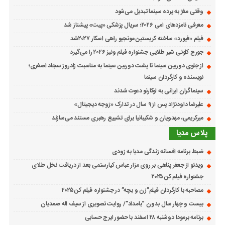
وقتی مغز به پرده سینما تبدیل می‌شود
معرفی نامزدهای امی ۲۰۲۶؛ سریال پزشکی «پیت» پیشتاز شد
فیلم «فیورد» ساخته کریستین مونجیو راهی اسکار ۲۰۲۷شد
جورج کلونی شیر طلایی جشنواره فیلم ونیز ۲۰۲۶ را می‌گیرد
از جلوی دوربین سینما تا پشت دوربین سینما به مناسبت زادروز سجاد اصغری؛
نویسنده و کارگردان سینما
سینماگران ایرانی به لوکارنو دعوت شدند
علیرضا داودنژاد پس از ۹ سال در تدارک «زوجه دیجیتال»
میرکریمی، مهدویان و شکیبانیا برای تشییع رهبری مستند می‌سازند
پلاس مدیا
ضبط برنامه افسانه زندگی مدیا به زودی
ویدئو از جعفر پناهی بر روی مزار عباس کیارستمی بعد از دریافت نخل طلای
جشنواره فیلم کن ۲۰۲۵
مصاحبه با کارگردان فیلم”زن و بچه” در جشنواره فیلم کن ۲۰۲۵
بیست و چهار سال بدون “بامداد”/ روایت تصویری از سیف اله صمدیان
برنامه برمودا دوشنبه ۲۸ اسفند با حضور ایرج حسابی