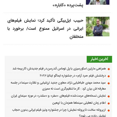
پشت‌پرده «کاباره»
حبیب ایل‌بیگی تأکید کرد؛ نمایش فیلم‌های
ایرانی در اسرائیل ممنوع است/ برخورد با
متخلفان
آخرین اخبار
همراهی مارتین اسکورسیزی با پل توماس ٱندرسن در فیلم جدیدش؛ کار بیمه شد
درخشش فیلم «مرد آرام» در جشنواره ایماگو ایتالیا ۲۰۲۶
سید محمد مهدی طباطبایی نژاد، معاون جدید ارزشیابی و نظارت سینما در جلسه
معارفه اش بیان کرد : کار ما تنظیم‌گری است نه ممیزی
نمایش نسخه‌های مرمت‌شده فیلم‌های «سفر» و «سلندر» در موزه سینمای ایران
اعلام زمان تعطیلی سینماها همزمان با اربعین
از پروانه ساخت تا پروانه نمایش/ چرا در جشنواره ونیز، فیلم ایرانی بدون حجاب
نمایش داده می شود؟