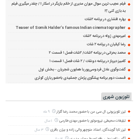
فیلم عجیب ترین سوال مهران مدیری از خانم بازیگر در اسکار ! / چقدر میگیری فیلم
بد بازی کنی ؟!
بهاره افشاری در برنامه ۲شات
Teaser of Somik Halder’s famous Indian cinematographer
امیرمهدی ژوله در برنامه ۲شات
رضا کیانیان در برنامه ۲ شات
محمد بحرانی در برنامه ۲شات/ ۲شات فصل ۱ قسمت ۲
کامبیز دیرباز در برنامه دوشات / ۲ شات فصل ۱ قسمت ۱
گفت‌وگوی عادل فردوسی‌پور با همایون شجریان – بخش اول
قسمت دوم برنامه پیشگوی پژمان جمشیدی باحضور باران کوثری
تلوزیون شهری
تیزر تلویزیونی ال سی من با حضور محمد رضا گلزار
9 ماه
تبلیغات محیطی نیروموتور با حضور مهدی طارمی
1 سال
تیزر تابا گویندگان; استاد منوچهر والی زاده و بیژن باقری
3 سال
آگهی تلویزیونی رفاه توسط مهران مدیری
3 سال