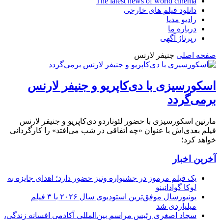
The latest news of world cinema
دانلود فیلم های خارجی
رادیو مدیا
درباره ما
رپرتاژ آگهی
صفحه اصلی
جنیفر لارنس
اسکورسیزی با دی‌کاپریو و جنیفر لارنس
برمی‌گردد
مارتین اسکورسیزی با حضور لئوناردو دی‌کاپریو و جنیفر لارنس
فیلم بعدی‌اش با عنوان «چه اتفاقی در شب می‌افتد» را کارگردانی
خواهد کرد؛
آخرین اخبار
یک فیلم مرموز در جشنواره ونیز حضور دارد؛ اهدای جایزه به
لوکا گوادانینو
یونیورسال موفق‌ترین استودیوی سال ۲۰۲۶ با ۳ فیلم
میلیاردی شد
سجاد اصغری رئیس مراسم بین‌المللی آکادمی افسانه زندگی،