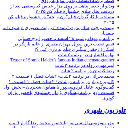
ضبط برنامه افسانه زندگی مدیا به زودی
ویدئو از جعفر پناهی بر روی مزار عباس کیارستمی بعد از
دریافت نخل طلای جشنواره فیلم کن ۲۰۲۵
مصاحبه با کارگردان فیلم”زن و بچه” در جشنواره فیلم کن
۲۰۲۵
بیست و چهار سال بدون “بامداد”/ روایت تصویری از سیف اله
صمدیان
برنامه برمودا دوشنبه ۲۸ اسفند با حضور ایرج حسابی
فیلم عجیب ترین سوال مهران مدیری از خانم بازیگر در
اسکار ! / چقدر میگیری فیلم بد بازی کنی ؟!
بهاره افشاری در برنامه ۲شات
Teaser of Somik Halder’s famous Indian cinematographer
امیرمهدی ژوله در برنامه ۲شات
رضا کیانیان در برنامه ۲ شات
محمد بحرانی در برنامه ۲شات/ ۲شات فصل ۱ قسمت ۲
کامبیز دیرباز در برنامه دوشات / ۲ شات فصل ۱ قسمت ۱
گفت‌وگوی عادل فردوسی‌پور با همایون شجریان – بخش اول
قسمت دوم برنامه پیشگوی پژمان جمشیدی باحضور باران
کوثری
تلوزیون شهری
تیزر تلویزیونی ال سی من با حضور محمد رضا گلزار
9 ماه