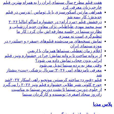
هفت فیلم مطرح سال سینمای ایران را به همراه بهترین فیلم
خارجی‌زبان معرفی کرد
همراهی مارتین اسکورسیزی با پل توماس ٱندرسن در فیلم
جدیدش؛ کار بیمه شد
درخشش فیلم «مرد آرام» در جشنواره ایماگو ایتالیا ۲۰۲۶
سید محمد مهدی طباطبایی نژاد، معاون جدید ارزشیابی و
نظارت سینما در جلسه معارفه اش بیان کرد : کار ما
تنظیم‌گری است نه ممیزی
نمایش نسخه‌های مرمت‌شده فیلم‌های «سفر» و «سلندر» در
موزه سینمای ایران
اعلام زمان تعطیلی سینماها همزمان با اربعین
از پروانه ساخت تا پروانه نمایش/ چرا در جشنواره ونیز، فیلم
ایرانی بدون حجاب نمایش داده می شود؟
وقتی مغز به پرده سینما تبدیل می‌شود
معرفی نامزدهای امی ۲۰۲۶؛ سریال پزشکی «پیت» پیشتاز
شد
فیلم «فیورد» ساخته کریستین مونجیو راهی اسکار ۲۰۲۷شد
جورج کلونی شیر طلایی جشنواره فیلم ونیز ۲۰۲۶ را می‌گیرد
از جلوی دوربین سینما تا پشت دوربین سینما به مناسبت
زادروز سجاد اصغری؛ نویسنده و کارگردان سینما
پلاس مدیا