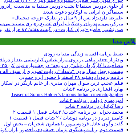
جورج کلونی شیر طلایی جشنواره فیلم ونیز ۲۰۲۶ را می‌گیرد
از جلوی دوربین سینما تا پشت دوربین سینما به مناسبت زادروز
سینماگران ایرانی به لوکارنو دعوت شدند
علیرضا داودنژاد پس از ۹ سال در تدارک «زوجه دیجیتال»
میرکریمی، مهدویان و شکیبانیا برای تشییع رهبری مستند می‌سا
صدرنشینی قاطع «تهران کنارت» در گیشه هفته/ ۸۷ هزار نفر به سینما رفتند
پلاس مدیا
ضبط برنامه افسانه زندگی مدیا به زودی
ویدئو از جعفر پناهی بر روی مزار عباس کیارستمی بعد از دریافت
مصاحبه با کارگردان فیلم”زن و بچه” در جشنواره فیلم کن ۲۰۲۵
بیست و چهار سال بدون “بامداد”/ روایت تصویری از سیف اله 
برنامه برمودا دوشنبه ۲۸ اسفند با حضور ایرج حسابی
فیلم عجیب ترین سوال مهران مدیری از خانم بازیگر در اسکار ! 
بهاره افشاری در برنامه ۲شات
Teaser of Somik Halder’s famous Indian cinematographer
امیرمهدی ژوله در برنامه ۲شات
رضا کیانیان در برنامه ۲ شات
محمد بحرانی در برنامه ۲شات/ ۲شات فصل ۱ قسمت ۲
کامبیز دیرباز در برنامه دوشات / ۲ شات فصل ۱ قسمت ۱
گفت‌وگوی عادل فردوسی‌پور با همایون شجریان – بخش اول
قسمت دوم برنامه پیشگوی پژمان جمشیدی باحضور باران کوث