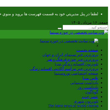
لطفا در پنل مديريتي خود به قسمت فهرست ها برويد و منوي خود 
جمعه, ۱۶ مرداد , ۱۴۰۵
x
صفحه نخست
بروزترین خبر سینمای ایران و جهان
بروزترین خبر حوزه فرهنگ و هنر
تلویزیون افسانه زندگی مدیا
بروزترین خبر مراسم آکادمی افسانه زندگی
صفحه اختصاصی نوروسینما
پلاس مدیا
یادداشت سینمایی
یادداشت روز
گوناگون
عصر جدید
تلویزیون شهری
The latest news of world cinema