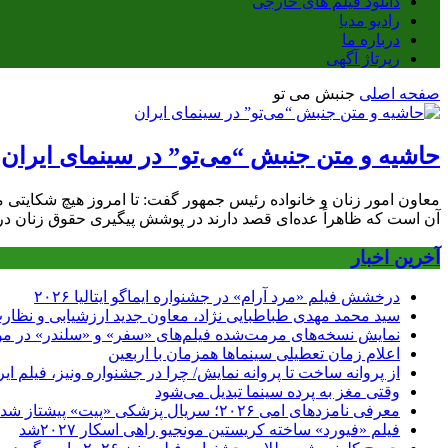
دانلود فیلم های خارجی
رادیو مدیا
درباره ما
رپرتاژ آگهی
صفحه اصلی
جنبش می تو
حاشیه و متن جنبش “می‌تو” در سینمای ایران
معاون امور زنان و خانواده رئیس جمهور گفت: تا امروز هیچ شکایتی م
آن است که ظاهراً عده‌ای قصد دارند در پوشش پیگیری حقوق زنان در
آخرین اخبار
درخشش فیلم «مرد آرام» در جشنواره ایماگو ایتالیا ۲۰۲۶
سید محمد مهدی طباطبایی نژاد، معاون جدید ارزشیابی و نظارت
نمایش نسخه‌های مرمت‌شده فیلم‌های «سفر» و «سلندر» در مو
اعلام زمان تعطیلی سینماها همزمان با اربعین
از پروانه ساخت تا پروانه نمایش/ چرا در جشنواره ونیز، فیلم 
وقتی مغز به پرده سینما تبدیل می‌شود
معرفی نامزدهای امی ۲۰۲۶؛ سریال پزشکی «پیت» پیشتاز شد
فیلم «فیورد» ساخته کریستین مونجیو راهی اسکار ۲۰۲۷شد