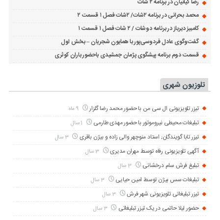
رضا کیانیان در برنامه ۲ شات
محمد بحرانی در برنامه ۲شات/ ۲شات فصل ۱ قسمت ۲
کامبیز دیرباز در برنامه دوشات / ۲ شات فصل ۱ قسمت ۱
گفت‌وگوی عادل فردوسی‌پور با همایون شجریان – بخش اول
قسمت دوم برنامه پیشگوی پژمان جمشیدی باحضور باران کوثری
تلوزیون شهری
تیزر تلویزیونی ال سی من با حضور محمد رضا گلزار
9 ماه
تبلیغات محیطی نیروموتور با حضور مهدی طارمی
1 سال
تیزر تابا گویندگان; استاد منوچهر والی زاده و بیژن باقری
3 سال
آگهی تلویزیونی رفاه توسط مهران مدیری
3 سال
تبلیغ فرش سام درخشانی
3 سال
تبلیغات سس بیژن توسط امین حیایی
3 سال
تیزر تبلیغاتی تلویزیونی شهر فرش
3 سال
حضور لیلا حاتمی در یک تیزر تبلیغاتی
3 سال