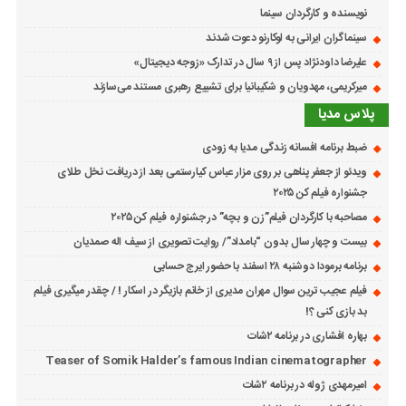
نویسنده و کارگردان سینما
سینماگران ایرانی به لوکارنو دعوت شدند
علیرضا داودنژاد پس از ۹ سال در تدارک «زوجه دیجیتال»
میرکریمی، مهدویان و شکیبانیا برای تشییع رهبری مستند می‌سازند
پلاس مدیا
ضبط برنامه افسانه زندگی مدیا به زودی
ویدئو از جعفر پناهی بر روی مزار عباس کیارستمی بعد از دریافت نخل طلای
جشنواره فیلم کن ۲۰۲۵
مصاحبه با کارگردان فیلم”زن و بچه” در جشنواره فیلم کن ۲۰۲۵
بیست و چهار سال بدون “بامداد”/ روایت تصویری از سیف اله صمدیان
برنامه برمودا دوشنبه ۲۸ اسفند با حضور ایرج حسابی
فیلم عجیب ترین سوال مهران مدیری از خانم بازیگر در اسکار ! / چقدر میگیری فیلم
بد بازی کنی ؟!
بهاره افشاری در برنامه ۲شات
Teaser of Somik Halder’s famous Indian cinematographer
امیرمهدی ژوله در برنامه ۲شات