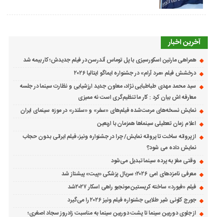
آخرین اخبار
همراهی مارتین اسکورسیزی با پل توماس ٱندرسن در فیلم جدیدش؛ کار بیمه شد
درخشش فیلم «مرد آرام» در جشنواره ایماگو ایتالیا ۲۰۲۶
سید محمد مهدی طباطبایی نژاد، معاون جدید ارزشیابی و نظارت سینما در جلسه
معارفه اش بیان کرد : کار ما تنظیم‌گری است نه ممیزی
نمایش نسخه‌های مرمت‌شده فیلم‌های «سفر» و «سلندر» در موزه سینمای ایران
اعلام زمان تعطیلی سینماها همزمان با اربعین
از پروانه ساخت تا پروانه نمایش/ چرا در جشنواره ونیز، فیلم ایرانی بدون حجاب
نمایش داده می شود؟
وقتی مغز به پرده سینما تبدیل می‌شود
معرفی نامزدهای امی ۲۰۲۶؛ سریال پزشکی «پیت» پیشتاز شد
فیلم «فیورد» ساخته کریستین مونجیو راهی اسکار ۲۰۲۷شد
جورج کلونی شیر طلایی جشنواره فیلم ونیز ۲۰۲۶ را می‌گیرد
از جلوی دوربین سینما تا پشت دوربین سینما به مناسبت زادروز سجاد اصغری؛