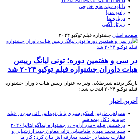
The latest news of world cinema
دانلود فیلم های خارجی
رادیو مدیا
درباره ما
رپرتاژ آگهی
صفحه اصلی
جشنواره فیلم توکیو ۲۰۲۴
در سی و هفتمین دوره؛ تونی لیانگ رییس
هیات داوران جشنواره فیلم توکیو ۲۰۲۴ شد
بازیگر برنده شیرطلایی ونیز به عنوان رییس هیات داوران جشنواره
فیلم توکیو ۲۰۲۴ انتخاب شد.؛
آخرین اخبار
همراهی مارتین اسکورسیزی با پل توماس ٱندرسن در فیلم
جدیدش؛ کار بیمه شد
درخشش فیلم «مرد آرام» در جشنواره ایماگو ایتالیا ۲۰۲۶
سید محمد مهدی طباطبایی نژاد، معاون جدید ارزشیابی و
نظارت سینما در جلسه معارفه اش بیان کرد : کار ما