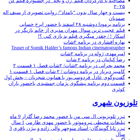
مصاحبه با کارگردان فیلم”زن و بچه” در جشنواره فیلم کن
۲۰۲۵
بیست و چهار سال بدون “بامداد”/ روایت تصویری از سیف اله
صمدیان
برنامه برمودا دوشنبه ۲۸ اسفند با حضور ایرج حسابی
فیلم عجیب ترین سوال مهران مدیری از خانم بازیگر در
اسکار ! / چقدر میگیری فیلم بد بازی کنی ؟!
بهاره افشاری در برنامه ۲شات
Teaser of Somik Halder’s famous Indian cinematographer
امیرمهدی ژوله در برنامه ۲شات
رضا کیانیان در برنامه ۲ شات
محمد بحرانی در برنامه ۲شات/ ۲شات فصل ۱ قسمت ۲
کامبیز دیرباز در برنامه دوشات / ۲ شات فصل ۱ قسمت ۱
گفت‌وگوی عادل فردوسی‌پور با همایون شجریان – بخش اول
قسمت دوم برنامه پیشگوی پژمان جمشیدی باحضور باران
کوثری
تلوزیون شهری
تیزر تلویزیونی ال سی من با حضور محمد رضا گلزار
9 ماه
تبلیغات محیطی نیروموتور با حضور مهدی طارمی
1 سال
تیزر تابا گویندگان; استاد منوچهر والی زاده و بیژن باقری
3
سال