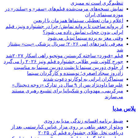
تنظیم‌گری است نه ممیزی
نمایش نسخه‌های مرمت‌شده فیلم‌های «سفر» و «سلندر» در
موزه سینمای ایران
اعلام زمان تعطیلی سینماها همزمان با اربعین
از پروانه ساخت تا پروانه نمایش/ چرا در جشنواره ونیز، فیلم
ایرانی بدون حجاب نمایش داده می شود؟
وقتی مغز به پرده سینما تبدیل می‌شود
معرفی نامزدهای امی ۲۰۲۶؛ سریال پزشکی «پیت» پیشتاز
شد
فیلم «فیورد» ساخته کریستین مونجیو راهی اسکار ۲۰۲۷شد
جورج کلونی شیر طلایی جشنواره فیلم ونیز ۲۰۲۶ را می‌گیرد
از جلوی دوربین سینما تا پشت دوربین سینما به مناسبت
زادروز سجاد اصغری؛ نویسنده و کارگردان سینما
سینماگران ایرانی به لوکارنو دعوت شدند
علیرضا داودنژاد پس از ۹ سال در تدارک «زوجه دیجیتال»
میرکریمی، مهدویان و شکیبانیا برای تشییع رهبری مستند
می‌سازند
پلاس مدیا
ضبط برنامه افسانه زندگی مدیا به زودی
ویدئو از جعفر پناهی بر روی مزار عباس کیارستمی بعد از
دریافت نخل طلای جشنواره فیلم کن ۲۰۲۵