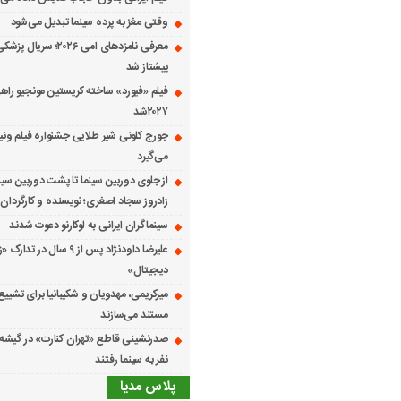
وقتی مغز به پرده سینما تبدیل می‌شود
معرفی نامزدهای امی ۲۰۲۶؛ س
پیشتاز شد
فیلم «فیورد» ساخته کریستین مونجیو راهی
۲۰۲۷شد
می‌گیرد
از جلوی دوربین سینما تا پشت دوربین سین
زادروز سجاد اصغری؛ نویسنده و کارگردان 
سینماگران ایرانی به لوکارنو دعوت شدند
علیرضا داودنژاد پس از ۹ سال در تد
دیجیتال»
میرکریمی، مهدویان و شکیبانیا برای تشیی
مستند می‌سازند
نفر به سینما رفتند
پلاس مدیا