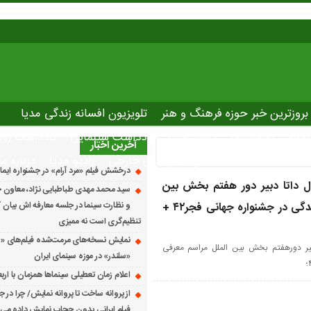
بروزترین خبر حوزه فرهنگ و هنر
تلویزیون افسانه زندگی مدیا
صاصی نوروسینما
پلاس مدیا
یادداشت سینمایی
یادداشت روز
آخرین اخبار
The latest ne
دانلود فیلم های خارجی
رادیو مدیا
درباره ما
درخشش فیلم «مرد آرام» در جشنواره ایماگو ایت
 داتا دبیر دور هفتم بخش بین
سید محمد مهدی طباطبایی نژاد، معاون ج
الملل مراسم آکادمی افسانه زندگی در جشنواره جهانی فجر۴۲ +
و نظارت سینما در جلسه معارفه اش بیان کرد
تنظیم‌گری است نه ممیزی
نمایش نسخه‌های مرمت‌شده فیلم‌های «
یر دورهفتم بخش بین الملل مراسم معرفی
«سلندر» در موزه سینمای ایران
اعلام زمان تعطیلی سینماها همزمان با ارب
از پروانه ساخت تا پروانه نمایش/ چرا در ج
فیلم ایرانی بدون حجاب نمایش داده می