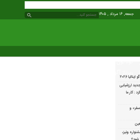
جمعه, ۱۶ مرداد , ۱۴۰۵
گوناگون
رپرتاژ آگهی
الیا ۲۰۲۶
دید ارزشیابی
 : کار ما
سفر» و
عین
شنواره ونیز،
 شود؟