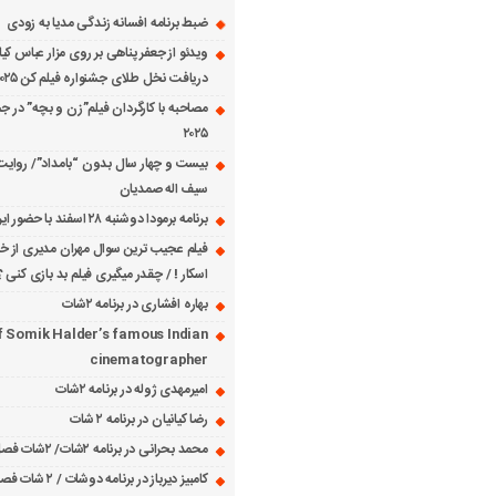
ضبط برنامه افسانه زندگی مدیا به زودی
ویدئو از جعفر پناهی بر روی مزار عباس کی
دریافت نخل طلای جشنواره فیلم کن ۲۰۲۵
مصاحبه با کارگردان فیلم”زن و بچه” در جش
۲۰۲۵
بیست و چهار سال بدون “بامداد”/ روایت
سیف اله صمدیان
برنامه برمودا دوشنبه ۲۸ اسفند با حضور ایرج حسابی
فیلم عجیب ترین سوال مهران مدیری از خانم
اسکار ! / چقدر میگیری فیلم بد بازی کنی ؟
بهاره افشاری در برنامه ۲شات
f Somik Halder’s famous Indian
cinematographer
امیرمهدی ژوله در برنامه ۲شات
رضا کیانیان در برنامه ۲ شات
محمد بحرانی در برنامه ۲شات/ ۲شات فصل ۱ قسمت ۲
کامبیز دیرباز در برنامه دوشات / ۲ شات فصل ۱ قسمت ۱