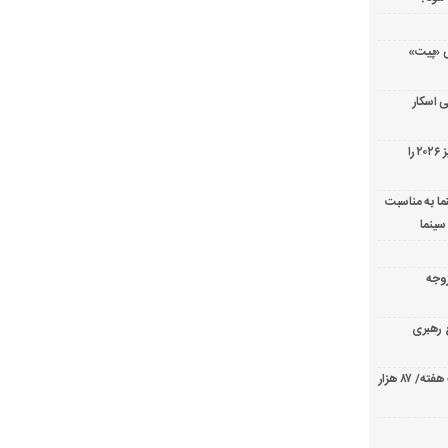
ریال پزشکی «پیت»
 اسکار
جورج کلونی شیر طلایی جشنواره فیلم ونیز ۲۰۲۶ را
ما به مناسبت
سینما
ارک «زوجه
ع رهبری
صدرنشینی قاطع «تهران کنارت» در گیشه هفته/ ۸۷ هزار