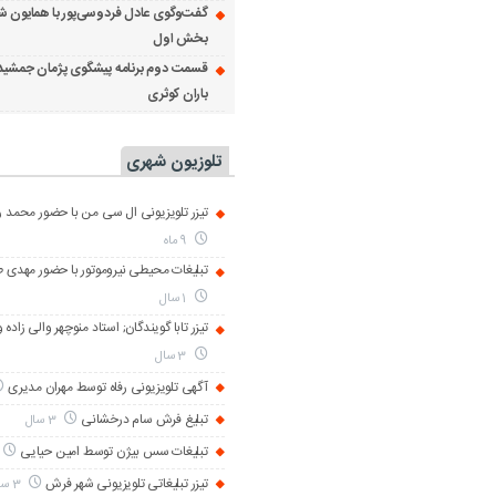
گفت‌وگوی عادل فردوسی‌پور با همایون ش
بخش اول
قسمت دوم برنامه پیشگوی پژمان جمشید
باران کوثری
تلوزیون شهری
تیزر تلویزیونی ال سی من با حضور محمد رض
9 ماه
تبلیغات محیطی نیروموتور با حضور مهدی 
1 سال
تیزر تابا گویندگان; استاد منوچهر والی زاده 
3 سال
آگهی تلویزیونی رفاه توسط مهران مدیری
تبلیغ فرش سام درخشانی
3 سال
تبلیغات سس بیژن توسط امین حیایی
تیزر تبلیغاتی تلویزیونی شهر فرش
3 سال