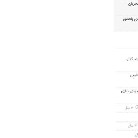
جریان –
ی باحضور
ا گلزار
طارمی
و بیژن باقری
3 سال
3 سال