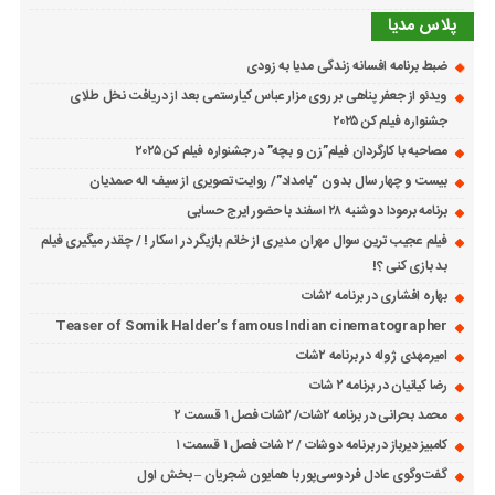
پلاس مدیا
ضبط برنامه افسانه زندگی مدیا به زودی
ویدئو از جعفر پناهی بر روی مزار عباس کیارستمی بعد از دریافت نخل طلای
جشنواره فیلم کن ۲۰۲۵
مصاحبه با کارگردان فیلم”زن و بچه” در جشنواره فیلم کن ۲۰۲۵
بیست و چهار سال بدون “بامداد”/ روایت تصویری از سیف اله صمدیان
برنامه برمودا دوشنبه ۲۸ اسفند با حضور ایرج حسابی
فیلم عجیب ترین سوال مهران مدیری از خانم بازیگر در اسکار ! / چقدر میگیری فیلم
بد بازی کنی ؟!
بهاره افشاری در برنامه ۲شات
Teaser of Somik Halder’s famous Indian cinematographer
امیرمهدی ژوله در برنامه ۲شات
رضا کیانیان در برنامه ۲ شات
محمد بحرانی در برنامه ۲شات/ ۲شات فصل ۱ قسمت ۲
کامبیز دیرباز در برنامه دوشات / ۲ شات فصل ۱ قسمت ۱
گفت‌وگوی عادل فردوسی‌پور با همایون شجریان – بخش اول