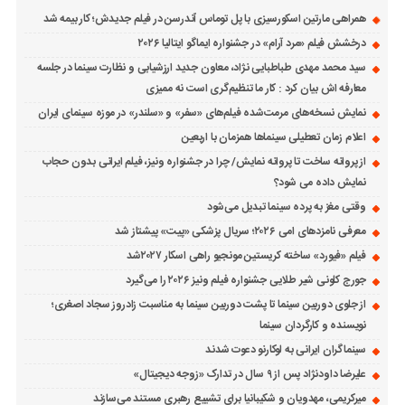
همراهی مارتین اسکورسیزی با پل توماس ٱندرسن در فیلم جدیدش؛ کار بیمه شد
درخشش فیلم «مرد آرام» در جشنواره ایماگو ایتالیا ۲۰۲۶
سید محمد مهدی طباطبایی نژاد، معاون جدید ارزشیابی و نظارت سینما در جلسه
معارفه اش بیان کرد : کار ما تنظیم‌گری است نه ممیزی
نمایش نسخه‌های مرمت‌شده فیلم‌های «سفر» و «سلندر» در موزه سینمای ایران
اعلام زمان تعطیلی سینماها همزمان با اربعین
از پروانه ساخت تا پروانه نمایش/ چرا در جشنواره ونیز، فیلم ایرانی بدون حجاب
نمایش داده می شود؟
وقتی مغز به پرده سینما تبدیل می‌شود
معرفی نامزدهای امی ۲۰۲۶؛ سریال پزشکی «پیت» پیشتاز شد
فیلم «فیورد» ساخته کریستین مونجیو راهی اسکار ۲۰۲۷شد
جورج کلونی شیر طلایی جشنواره فیلم ونیز ۲۰۲۶ را می‌گیرد
از جلوی دوربین سینما تا پشت دوربین سینما به مناسبت زادروز سجاد اصغری؛
نویسنده و کارگردان سینما
سینماگران ایرانی به لوکارنو دعوت شدند
علیرضا داودنژاد پس از ۹ سال در تدارک «زوجه دیجیتال»
میرکریمی، مهدویان و شکیبانیا برای تشییع رهبری مستند می‌سازند