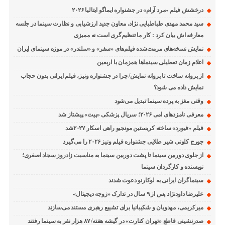
درخشش فیلم «مرد آرام» در جشنواره ایماگو ایتالیا ۲۰۲۶
سید محمد مهدی طباطبایی نژاد، معاون جدید ارزشیابی و نظارت سینما در جلسه
معارفه اش بیان کرد : کار ما تنظیم‌گری است نه ممیزی
نمایش نسخه‌های مرمت‌شده فیلم‌های «سفر» و «سلندر» در موزه سینمای ایران
اعلام زمان تعطیلی سینماها همزمان با اربعین
از پروانه ساخت تا پروانه نمایش/ چرا در جشنواره ونیز، فیلم ایرانی بدون حجاب
نمایش داده می شود؟
وقتی مغز به پرده سینما تبدیل می‌شود
معرفی نامزدهای امی ۲۰۲۶؛ سریال پزشکی «پیت» پیشتاز شد
فیلم «فیورد» ساخته کریستین مونجیو راهی اسکار ۲۰۲۷شد
جورج کلونی شیر طلایی جشنواره فیلم ونیز ۲۰۲۶ را می‌گیرد
از جلوی دوربین سینما تا پشت دوربین سینما به مناسبت زادروز سجاد اصغری؛
نویسنده و کارگردان سینما
سینماگران ایرانی به لوکارنو دعوت شدند
علیرضا داودنژاد پس از ۹ سال در تدارک «زوجه دیجیتال»
میرکریمی، مهدویان و شکیبانیا برای تشییع رهبری مستند می‌سازند
صدرنشینی قاطع «تهران کنارت» در گیشه هفته/ ۸۷ هزار نفر به سینما رفتند