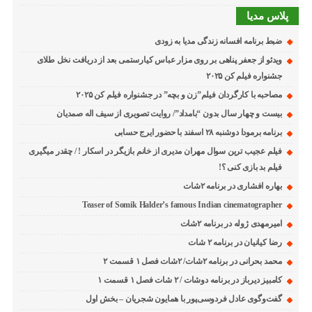
پلاس مدیا
ضبط برنامه افسانه زندگی مدیا به زودی
ویدئو از جعفر پناهی بر روی مزار عباس کیارستمی بعد از دریافت نخل طلای
جشنواره فیلم کن ۲۰۲۵
مصاحبه با کارگردان فیلم”زن و بچه” در جشنواره فیلم کن ۲۰۲۵
بیست و چهار سال بدون “بامداد”/ روایت تصویری از سیف اله صمدیان
برنامه برمودا دوشنبه ۲۸ اسفند با حضور ایرج حسابی
فیلم عجیب ترین سوال مهران مدیری از خانم بازیگر در اسکار ! / چقدر میگیری
فیلم بد بازی کنی ؟!
بهاره افشاری در برنامه ۲شات
Teaser of Somik Halder’s famous Indian cinematographer
امیرمهدی ژوله در برنامه ۲شات
رضا کیانیان در برنامه ۲ شات
محمد بحرانی در برنامه ۲شات/ ۲شات فصل ۱ قسمت ۲
کامبیز دیرباز در برنامه دوشات / ۲ شات فصل ۱ قسمت ۱
گفت‌وگوی عادل فردوسی‌پور با همایون شجریان – بخش اول