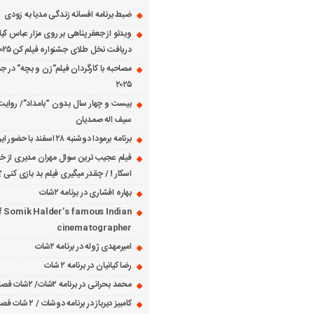
ضبط برنامه افسانه زندگی مدیا به زودی
ویدئو از جعفر پناهی بر روی مزار عباس کی
دریافت نخل طلای جشنواره فیلم کن ۲۰۲۵
مصاحبه با کارگردان فیلم”زن و بچه” در جش
۲۰۲۵
بیست و چهار سال بدون “بامداد”/ روایت
سیف اله صمدیان
برنامه برمودا دوشنبه ۲۸ اسفند با حضور ایرج حسابی
فیلم عجیب ترین سوال مهران مدیری از خانم
اسکار ! / چقدر میگیری فیلم بد بازی کنی ؟
بهاره افشاری در برنامه ۲شات
f Somik Halder’s famous Indian
cinematographer
امیرمهدی ژوله در برنامه ۲شات
رضا کیانیان در برنامه ۲ شات
محمد بحرانی در برنامه ۲شات/ ۲شات فصل ۱ قسمت ۲
کامبیز دیرباز در برنامه دوشات / ۲ شات فصل ۱ قسمت ۱