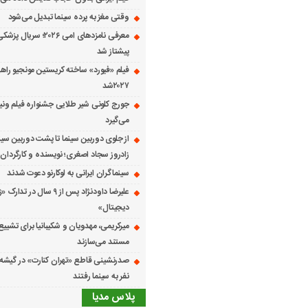
وقتی مغز به پرده سینما تبدیل می‌شود
معرفی نامزدهای امی ۲۰۲۶؛ س
پیشتاز شد
فیلم «فیورد» ساخته کریستین مونجیو راهی
۲۰۲۷شد
می‌گیرد
از جلوی دوربین سینما تا پشت دوربین سین
زادروز سجاد اصغری؛ نویسنده و کارگردان 
سینماگران ایرانی به لوکارنو دعوت شدند
علیرضا داودنژاد پس از ۹ سال در تد
دیجیتال»
میرکریمی، مهدویان و شکیبانیا برای تشیی
مستند می‌سازند
نفر به سینما رفتند
پلاس مدیا