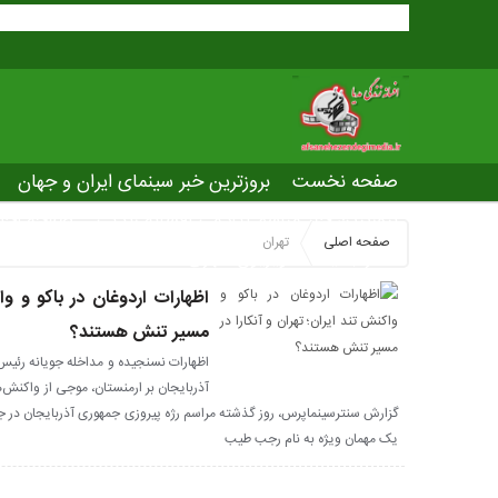
صفحه نخست
بروزترین خبر سینمای ایران و جهان
بروزترین خبر مراسم آکادمی افسانه زندگی
صفحه اخت
صفحه اصلی
تهران
عصر جدید
تلویزیون شهری
ws of world cinema
اظهارات اردوغان در باکو و واک
مسیر تنش هستند؟
اظهارات نسنجیده و مداخله جویانه رئیس
آذربایجان بر ارمنستان، موجی از واکنش‌ه
گزارش سنترسینماپرس، روز گذشته مراسم رژه پیروزی جمهوری آذربایجان در ج
یک مهمان ویژه به نام رجب طیب