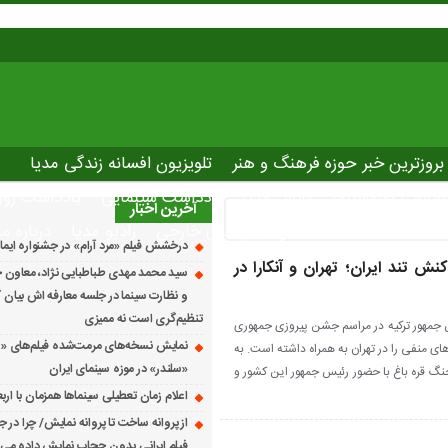
بروزترین خبر حوزه فرهنگ و هنر
تلویزیون افسانه زندگی مدیا
صاصی نوروسینما
پلاس مدیا
یادداشت سینمایی
یادداشت روز
آخرین اخبار
The latest ne
دانلود فیلم های خارجی
رادیو مدیا
درباره ما
درخشش فیلم «مرد آرام» در جشنواره ایماگو ایت
نش تند ایران؛ تهران و آنکارا در
سید محمد مهدی طباطبایی نژاد، معاون ج
و نظارت سینما در جلسه معارفه اش بیان کرد
تنظیم‌گری است نه ممیزی
 جمهور ترکیه در مراسم جشن پیروزی جمهوری
نمایش نسخه‌های مرمت‌شده فیلم‌های «
ای منفی را در تهران به همراه داشته است. به
«سلندر» در موزه سینمای ایران
نگ قره باغ با حضور رئیس جمهور این کشور و
اعلام زمان تعطیلی سینماها همزمان با ارب
از پروانه ساخت تا پروانه نمایش/ چرا در ج
فیلم ایرانی بدون حجاب نمایش داده می