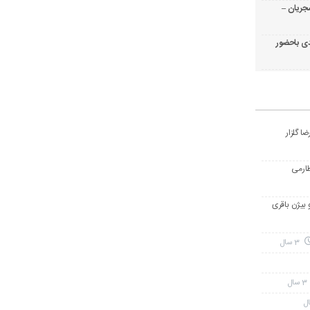
جریان –
ی باحضور
ا گلزار
طارمی
و بیژن باقری
3 سال
3 سال