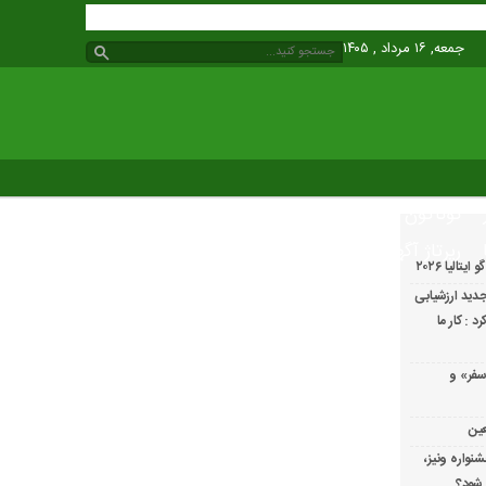
جمعه, ۱۶ مرداد , ۱۴۰۵
گوناگون
رپرتاژ آگهی
الیا ۲۰۲۶
دید ارزشیابی
 : کار ما
سفر» و
عین
شنواره ونیز،
 شود؟