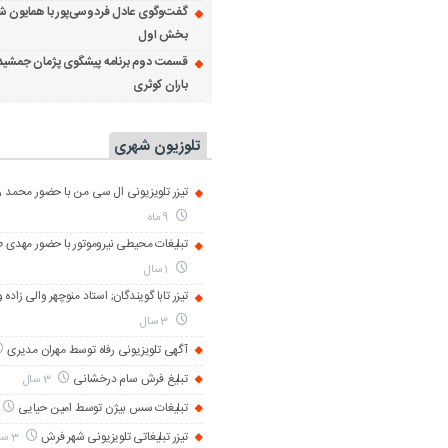
گفت‌وگوی عادل فردوسی‌پور با همایون ش
بخش اول
قسمت دوم برنامه پیشگوی پژمان جمشید
باران کوثری
تلوزیون شهری
تیزر تلویزیونی ال سی من با حضور محمد رض
9 ماه
تبلیغات محیطی نیروموتور با حضور مهدی 
1 سال
تیزر تابا گویندگان; استاد منوچهر والی زاده 
3 سال
آگهی تلویزیونی رفاه توسط مهران مدیری
تبلیغ فرش سام درخشانی
3 سال
تبلیغات سس بیژن توسط امین حیایی
تیزر تبلیغاتی تلویزیونی شهر فرش
3 سال