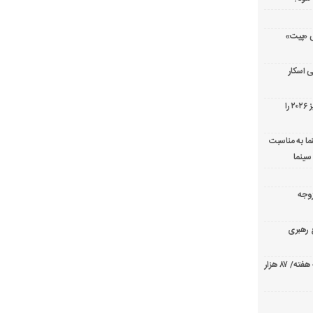
ریال پزشکی «پیت»
 اسکار
جورج کلونی شیر طلایی جشنواره فیلم ونیز ۲۰۲۶ را
ما به مناسبت
سینما
ارک «زوجه
ع رهبری
صدرنشینی قاطع «تهران کنارت» در گیشه هفته/ ۸۷ هزار