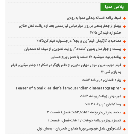
پلاس مدیا
ضبط برنامه افسانه زندگی مدیا به زودی
ویدئو از جعفر پناهی بر روی مزار عباس کیارستمی بعد از دریافت نخل طلای
جشنواره فیلم کن ۲۰۲۵
مصاحبه با کارگردان فیلم”زن و بچه” در جشنواره فیلم کن ۲۰۲۵
بیست و چهار سال بدون “بامداد”/ روایت تصویری از سیف اله صمدیان
برنامه برمودا دوشنبه ۲۸ اسفند با حضور ایرج حسابی
فیلم عجیب ترین سوال مهران مدیری از خانم بازیگر در اسکار ! / چقدر میگیری فیلم
بد بازی کنی ؟!
بهاره افشاری در برنامه ۲شات
Teaser of Somik Halder’s famous Indian cinematographer
امیرمهدی ژوله در برنامه ۲شات
رضا کیانیان در برنامه ۲ شات
محمد بحرانی در برنامه ۲شات/ ۲شات فصل ۱ قسمت ۲
کامبیز دیرباز در برنامه دوشات / ۲ شات فصل ۱ قسمت ۱
گفت‌وگوی عادل فردوسی‌پور با همایون شجریان – بخش اول