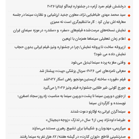
درخشش فیلم «مرد آرام» در جشنواره ایماگو ایتالیا ۲۰۲۶
سید محمد مهدی طباطبایی نژاد، معاون جدید ارزشیابی و نظارت سینما در جلسه
معارفه اش بیان کرد : کار ما تنظیم‌گری است نه ممیزی
نمایش نسخه‌های مرمت‌شده فیلم‌های «سفر» و «سلندر» در موزه سینمای ایران
اعلام زمان تعطیلی سینماها همزمان با اربعین
از پروانه ساخت تا پروانه نمایش/ چرا در جشنواره ونیز، فیلم ایرانی بدون حجاب
نمایش داده می شود؟
وقتی مغز به پرده سینما تبدیل می‌شود
معرفی نامزدهای امی ۲۰۲۶؛ سریال پزشکی «پیت» پیشتاز شد
فیلم «فیورد» ساخته کریستین مونجیو راهی اسکار ۲۰۲۷شد
جورج کلونی شیر طلایی جشنواره فیلم ونیز ۲۰۲۶ را می‌گیرد
از جلوی دوربین سینما تا پشت دوربین سینما به مناسبت زادروز سجاد اصغری؛
نویسنده و کارگردان سینما
سینماگران ایرانی به لوکارنو دعوت شدند
علیرضا داودنژاد پس از ۹ سال در تدارک «زوجه دیجیتال»
میرکریمی، مهدویان و شکیبانیا برای تشییع رهبری مستند می‌سازند
صدرنشینی قاطع «تهران کنارت» در گیشه هفته/ ۸۷ هزار نفر به سینما رفتند