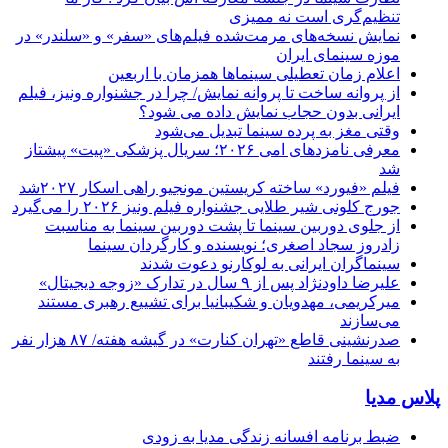
تنظیم‌گری است نه ممیزی
نمایش نسخه‌های مرمت‌شده فیلم‌های «سفر» و «سلندر» در
موزه سینمای ایران
اعلام زمان تعطیلی سینماها همزمان با اربعین
از پروانه ساخت تا پروانه نمایش/ چرا در جشنواره ونیز، فیلم
ایرانی بدون حجاب نمایش داده می شود؟
وقتی مغز به پرده سینما تبدیل می‌شود
معرفی نامزدهای امی ۲۰۲۶؛ سریال پزشکی «پیت» پیشتاز
شد
فیلم «فیورد» ساخته کریستین مونجیو راهی اسکار ۲۰۲۷شد
جورج کلونی شیر طلایی جشنواره فیلم ونیز ۲۰۲۶ را می‌گیرد
از جلوی دوربین سینما تا پشت دوربین سینما به مناسبت
زادروز سجاد اصغری؛ نویسنده و کارگردان سینما
سینماگران ایرانی به لوکارنو دعوت شدند
علیرضا داودنژاد پس از ۹ سال در تدارک «زوجه دیجیتال»
میرکریمی، مهدویان و شکیبانیا برای تشییع رهبری مستند
می‌سازند
صدرنشینی قاطع «تهران کنارت» در گیشه هفته/ ۸۷ هزار نفر
به سینما رفتند
پلاس مدیا
ضبط برنامه افسانه زندگی مدیا به زودی