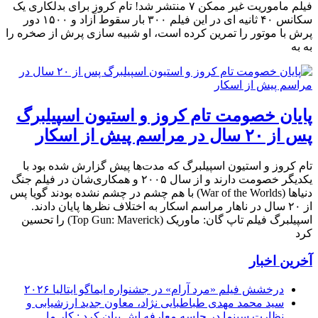
فیلم ماموریت غیر ممکن ۷ منتشر شد! تام کروز برای بدلکاری یک
سکانس ۴۰ ثانیه ای در این فیلم ۳۰۰ بار سقوط آزاد و ۱۵۰۰ دور
پرش با موتور را تمرین کرده است، او شبیه سازی پرش از صخره را
به به
پایان خصومت تام کروز و استیون اسپیلبرگ
پس از ۲۰ سال در مراسم پیش از اسکار
تام کروز و استیون اسپیلبرگ که مدت‌ها پیش گزارش شده بود با
یکدیگر خصومت دارند و از سال ۲۰۰۵ و همکاری‌شان در فیلم جنگ
دنیاها (War of the Worlds) با هم چشم در چشم نشده بودند گویا پس
از ۲۰ سال در ناهار مراسم اسکار به اختلاف نظرها پایان دادند.
اسپیلبرگ فیلم تاپ گان: ماوریک (Top Gun: Maverick) را تحسین
کرد
آخرین اخبار
درخشش فیلم «مرد آرام» در جشنواره ایماگو ایتالیا ۲۰۲۶
سید محمد مهدی طباطبایی نژاد، معاون جدید ارزشیابی و
نظارت سینما در جلسه معارفه اش بیان کرد : کار ما