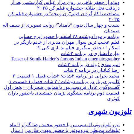
ویدئو از جعفر پناهی بر روی مزار عباس کیارستمی بعد از
دریافت نخل طلای جشنواره فیلم کن ۲۰۲۵
مصاحبه با کارگردان فیلم”زن و بچه” در جشنواره فیلم کن
۲۰۲۵
بیست و چهار سال بدون “بامداد”/ روایت تصویری از سیف اله
صمدیان
برنامه برمودا دوشنبه ۲۸ اسفند با حضور ایرج حسابی
فیلم عجیب ترین سوال مهران مدیری از خانم بازیگر در
اسکار ! / چقدر میگیری فیلم بد بازی کنی ؟!
بهاره افشاری در برنامه ۲شات
Teaser of Somik Halder’s famous Indian cinematographer
امیرمهدی ژوله در برنامه ۲شات
رضا کیانیان در برنامه ۲ شات
محمد بحرانی در برنامه ۲شات/ ۲شات فصل ۱ قسمت ۲
کامبیز دیرباز در برنامه دوشات / ۲ شات فصل ۱ قسمت ۱
گفت‌وگوی عادل فردوسی‌پور با همایون شجریان – بخش اول
قسمت دوم برنامه پیشگوی پژمان جمشیدی باحضور باران
کوثری
تلوزیون شهری
تیزر تلویزیونی ال سی من با حضور محمد رضا گلزار
9 ماه
تبلیغات محیطی نیروموتور با حضور مهدی طارمی
1 سال