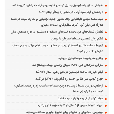
همراهی مارتین اسکورسیزی با پل توماس ٱندرسن در فیلم جدیدش؛ کار بیمه شد
درخشش فیلم «مرد آرام» در جشنواره ایماگو ایتالیا ۲۰۲۶
سید محمد مهدی طباطبایی نژاد، معاون جدید ارزشیابی و نظارت سینما در جلسه
معارفه اش بیان کرد : کار ما تنظیم‌گری است نه ممیزی
نمایش نسخه‌های مرمت‌شده فیلم‌های «سفر» و «سلندر» در موزه سینمای ایران
اعلام زمان تعطیلی سینماها همزمان با اربعین
از پروانه ساخت تا پروانه نمایش/ چرا در جشنواره ونیز، فیلم ایرانی بدون حجاب
نمایش داده می شود؟
وقتی مغز به پرده سینما تبدیل می‌شود
معرفی نامزدهای امی ۲۰۲۶؛ سریال پزشکی «پیت» پیشتاز شد
فیلم «فیورد» ساخته کریستین مونجیو راهی اسکار ۲۰۲۷شد
جورج کلونی شیر طلایی جشنواره فیلم ونیز ۲۰۲۶ را می‌گیرد
از جلوی دوربین سینما تا پشت دوربین سینما به مناسبت زادروز سجاد اصغری؛
نویسنده و کارگردان سینما
سینماگران ایرانی به لوکارنو دعوت شدند
علیرضا داودنژاد پس از ۹ سال در تدارک «زوجه دیجیتال»
میرکریمی، مهدویان و شکیبانیا برای تشییع رهبری مستند می‌سازند