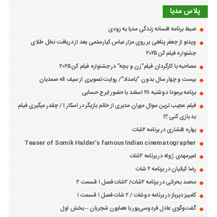
پلاس مدیا
ضبط برنامه افسانه زندگی مدیا به زودی
ویدئو از جعفر پناهی بر روی مزار عباس کیارستمی بعد از دریافت نخل طلای
جشنواره فیلم کن ۲۰۲۵
مصاحبه با کارگردان فیلم”زن و بچه” در جشنواره فیلم کن ۲۰۲۵
بیست و چهار سال بدون “بامداد”/ روایت تصویری از سیف اله صمدیان
برنامه برمودا دوشنبه ۲۸ اسفند با حضور ایرج حسابی
فیلم عجیب ترین سوال مهران مدیری از خانم بازیگر در اسکار ! / چقدر میگیری فیلم
بد بازی کنی ؟!
بهاره افشاری در برنامه ۲شات
Teaser of Somik Halder’s famous Indian cinematographer
امیرمهدی ژوله در برنامه ۲شات
رضا کیانیان در برنامه ۲ شات
محمد بحرانی در برنامه ۲شات/ ۲شات فصل ۱ قسمت ۲
کامبیز دیرباز در برنامه دوشات / ۲ شات فصل ۱ قسمت ۱
گفت‌وگوی عادل فردوسی‌پور با همایون شجریان – بخش اول