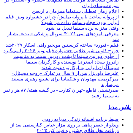
موزه سینمای ایران
اعلام زمان تعطیلی سینماها همزمان با اربعین
از پروانه ساخت تا پروانه نمایش/ چرا در جشنواره ونیز، فیلم
ایرانی بدون حجاب نمایش داده می شود؟
وقتی مغز به پرده سینما تبدیل می‌شود
معرفی نامزدهای امی ۲۰۲۶؛ سریال پزشکی «پیت» پیشتاز
شد
فیلم «فیورد» ساخته کریستین مونجیو راهی اسکار ۲۰۲۷شد
جورج کلونی شیر طلایی جشنواره فیلم ونیز ۲۰۲۶ را می‌گیرد
از جلوی دوربین سینما تا پشت دوربین سینما به مناسبت
زادروز سجاد اصغری؛ نویسنده و کارگردان سینما
سینماگران ایرانی به لوکارنو دعوت شدند
علیرضا داودنژاد پس از ۹ سال در تدارک «زوجه دیجیتال»
میرکریمی، مهدویان و شکیبانیا برای تشییع رهبری مستند
می‌سازند
صدرنشینی قاطع «تهران کنارت» در گیشه هفته/ ۸۷ هزار نفر
به سینما رفتند
پلاس مدیا
ضبط برنامه افسانه زندگی مدیا به زودی
ویدئو از جعفر پناهی بر روی مزار عباس کیارستمی بعد از
دریافت نخل طلای جشنواره فیلم کن ۲۰۲۵