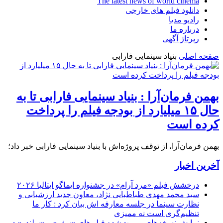
The latest news of world cinema
دانلود فیلم های خارجی
رادیو مدیا
درباره ما
رپرتاژ آگهی
صفحه اصلی
بنیاد سینمایی فارابی
بهمن فرمان‌آرا : بنیاد سینمایی فارابی تا به
حال ۱۵ میلیارد از بودجه فیلم را پرداخت
کرده است
بهمن فرمان‌آرا، از توقف پروژه‌اش با بنیاد سینمایی فارابی خبر داد؛
آخرین اخبار
درخشش فیلم «مرد آرام» در جشنواره ایماگو ایتالیا ۲۰۲۶
سید محمد مهدی طباطبایی نژاد، معاون جدید ارزشیابی و
نظارت سینما در جلسه معارفه اش بیان کرد : کار ما
تنظیم‌گری است نه ممیزی
نمایش نسخه‌های مرمت‌شده فیلم‌های «سفر» و «سلندر» در