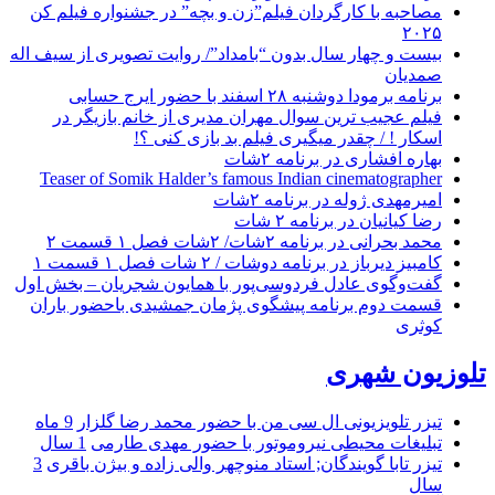
مصاحبه با کارگردان فیلم”زن و بچه” در جشنواره فیلم کن
۲۰۲۵
بیست و چهار سال بدون “بامداد”/ روایت تصویری از سیف اله
صمدیان
برنامه برمودا دوشنبه ۲۸ اسفند با حضور ایرج حسابی
فیلم عجیب ترین سوال مهران مدیری از خانم بازیگر در
اسکار ! / چقدر میگیری فیلم بد بازی کنی ؟!
بهاره افشاری در برنامه ۲شات
Teaser of Somik Halder’s famous Indian cinematographer
امیرمهدی ژوله در برنامه ۲شات
رضا کیانیان در برنامه ۲ شات
محمد بحرانی در برنامه ۲شات/ ۲شات فصل ۱ قسمت ۲
کامبیز دیرباز در برنامه دوشات / ۲ شات فصل ۱ قسمت ۱
گفت‌وگوی عادل فردوسی‌پور با همایون شجریان – بخش اول
قسمت دوم برنامه پیشگوی پژمان جمشیدی باحضور باران
کوثری
تلوزیون شهری
تیزر تلویزیونی ال سی من با حضور محمد رضا گلزار
9 ماه
تبلیغات محیطی نیروموتور با حضور مهدی طارمی
1 سال
تیزر تابا گویندگان; استاد منوچهر والی زاده و بیژن باقری
3
سال