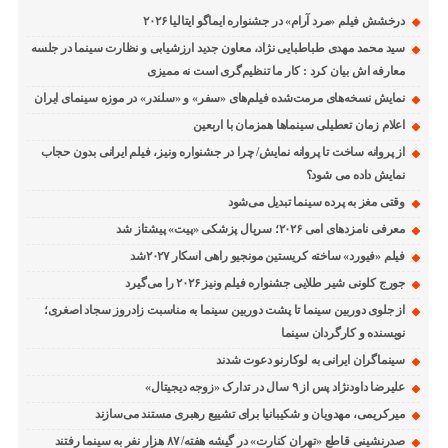
درخشش فیلم «مرد آرام» در جشنواره ایماگو ایتالیا ۲۰۲۶
سید محمد مهدی طباطبایی نژاد، معاون جدید ارزشیابی و نظارت سینما در جلسه
معارفه اش بیان کرد : کار ما تنظیم‌گری است نه ممیزی
نمایش نسخه‌های مرمت‌شده فیلم‌های «سفر» و «سلندر» در موزه سینمای ایران
اعلام زمان تعطیلی سینماها همزمان با اربعین
از پروانه ساخت تا پروانه نمایش/ چرا در جشنواره ونیز، فیلم ایرانی بدون حجاب
نمایش داده می شود؟
وقتی مغز به پرده سینما تبدیل می‌شود
معرفی نامزدهای امی ۲۰۲۶؛ سریال پزشکی «پیت» پیشتاز شد
فیلم «فیورد» ساخته کریستین مونجیو راهی اسکار ۲۰۲۷شد
جورج کلونی شیر طلایی جشنواره فیلم ونیز ۲۰۲۶ را می‌گیرد
از جلوی دوربین سینما تا پشت دوربین سینما به مناسبت زادروز سجاد اصغری؛
نویسنده و کارگردان سینما
سینماگران ایرانی به لوکارنو دعوت شدند
علیرضا داودنژاد پس از ۹ سال در تدارک «زوجه دیجیتال»
میرکریمی، مهدویان و شکیبانیا برای تشییع رهبری مستند می‌سازند
صدرنشینی قاطع «تهران کنارت» در گیشه هفته/ ۸۷ هزار نفر به سینما رفتند