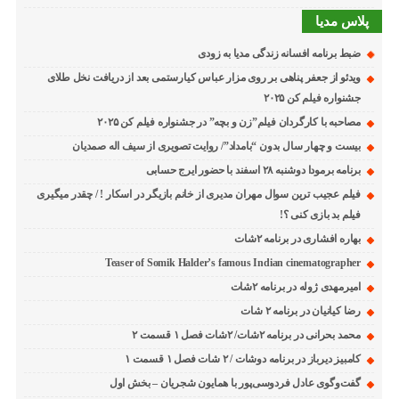
پلاس مدیا
ضبط برنامه افسانه زندگی مدیا به زودی
ویدئو از جعفر پناهی بر روی مزار عباس کیارستمی بعد از دریافت نخل طلای
جشنواره فیلم کن ۲۰۲۵
مصاحبه با کارگردان فیلم”زن و بچه” در جشنواره فیلم کن ۲۰۲۵
بیست و چهار سال بدون “بامداد”/ روایت تصویری از سیف اله صمدیان
برنامه برمودا دوشنبه ۲۸ اسفند با حضور ایرج حسابی
فیلم عجیب ترین سوال مهران مدیری از خانم بازیگر در اسکار ! / چقدر میگیری
فیلم بد بازی کنی ؟!
بهاره افشاری در برنامه ۲شات
Teaser of Somik Halder’s famous Indian cinematographer
امیرمهدی ژوله در برنامه ۲شات
رضا کیانیان در برنامه ۲ شات
محمد بحرانی در برنامه ۲شات/ ۲شات فصل ۱ قسمت ۲
کامبیز دیرباز در برنامه دوشات / ۲ شات فصل ۱ قسمت ۱
گفت‌وگوی عادل فردوسی‌پور با همایون شجریان – بخش اول