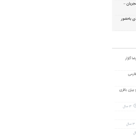
جریان –
ی باحضور
ا گلزار
طارمی
و بیژن باقری
3 سال
3 سال