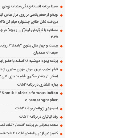
ضبط برنامه افسانه زندگی مدیا به زودی
ویدئو از جعفر پناهی بر روی مزار عباس کی
دریافت نخل طلای جشنواره فیلم کن ۲۰۲۵
مصاحبه با کارگردان فیلم”زن و بچه” در جش
۲۰۲۵
بیست و چهار سال بدون “بامداد”/ روایت
سیف اله صمدیان
برنامه برمودا دوشنبه ۲۸ اسفند با حضور ایرج حسابی
فیلم عجیب ترین سوال مهران مدیری از خانم
اسکار ! / چقدر میگیری فیلم بد بازی کنی ؟
بهاره افشاری در برنامه ۲شات
f Somik Halder’s famous Indian
cinematographer
امیرمهدی ژوله در برنامه ۲شات
رضا کیانیان در برنامه ۲ شات
محمد بحرانی در برنامه ۲شات/ ۲شات فصل ۱ قسمت ۲
کامبیز دیرباز در برنامه دوشات / ۲ شات فصل ۱ قسمت ۱