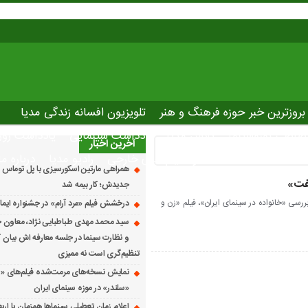
بروزترین خبر حوزه فرهنگ و هنر
تلویزیون افسانه زندگی مدیا
صاصی نوروسینما
پلاس مدیا
یادداشت سینمایی
یادداشت روز
آخرین اخبار
The latest ne
دانلود فیلم های خارجی
رادیو مدیا
درباره ما
همراهی مارتین اسکورسیزی با پل توماس ٱ
فت»
جدیدش؛ کار بیمه شد
سی «خانواده در سینمای ایران»، فیلم «زن و
درخشش فیلم «مرد آرام» در جشنواره ایماگو ایت
سید محمد مهدی طباطبایی نژاد، معاون ج
و نظارت سینما در جلسه معارفه اش بیان کرد
تنظیم‌گری است نه ممیزی
نمایش نسخه‌های مرمت‌شده فیلم‌های «
«سلندر» در موزه سینمای ایران
اعلام زمان تعطیلی سینماها همزمان با ارب