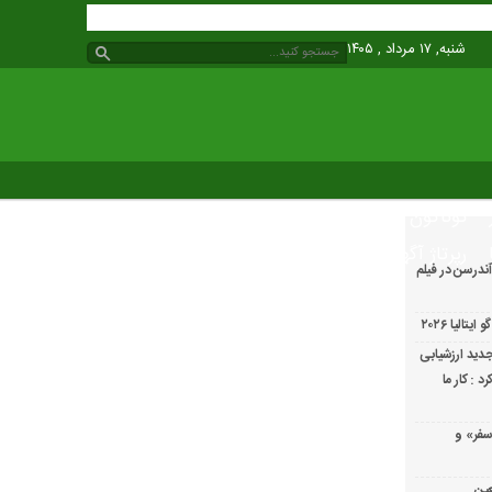
شنبه, ۱۷ مرداد , ۱۴۰۵
گوناگون
رپرتاژ آگهی
ندرسن در فیلم
الیا ۲۰۲۶
دید ارزشیابی
 : کار ما
سفر» و
عین