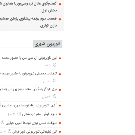
گفت‌وگوی عادل فردوسی‌پور با همایون ش
بخش اول
قسمت دوم برنامه پیشگوی پژمان جمشید
باران کوثری
تلوزیون شهری
تیزر تلویزیونی ال سی من با حضور محمد رض
9 ماه
تبلیغات محیطی نیروموتور با حضور مهدی 
1 سال
تیزر تابا گویندگان; استاد منوچهر والی زاده 
3 سال
آگهی تلویزیونی رفاه توسط مهران مدیری
تبلیغ فرش سام درخشانی
3 سال
تبلیغات سس بیژن توسط امین حیایی
تیزر تبلیغاتی تلویزیونی شهر فرش
3 سال