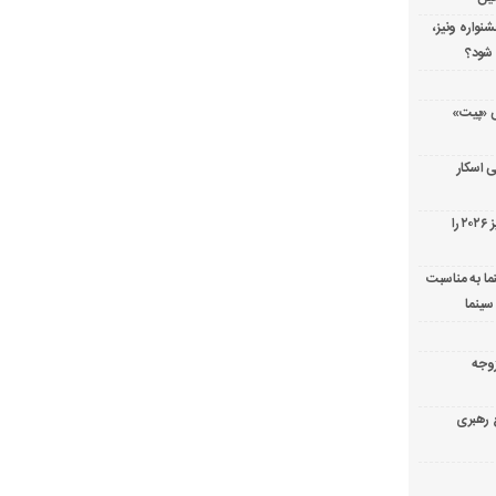
شنواره ونیز،
 شود؟
ریال پزشکی «پیت»
 اسکار
جورج کلونی شیر طلایی جشنواره فیلم ونیز ۲۰۲۶ را
ما به مناسبت
سینما
ارک «زوجه
ع رهبری