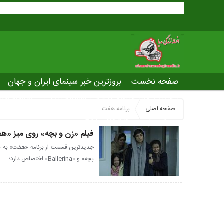
صفحه نخست
بروزترین خبر سینمای ایران و جهان
بروزترین خبر مراسم آکادمی افسانه زندگی
صفحه اخت
صفحه اصلی
برنامه هفت
عصر جدید
تلویزیون شهری
ws of world cinema
فیلم «زن و بچه» روی میز «ه
جدیدترین قسمت از برنامه «هفت» به برر
بچه» و «Ballerina» اختصاص دارد؛