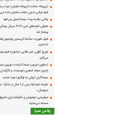
از پروانه ساخت تا پروانه نمایش/ چرا در ج
فیلم ایرانی بدون حجاب نمایش داده می
وقتی مغز به پرده سینما تبدیل می‌شود
معرفی نامزدهای امی ۲۰۲۶؛ س
پیشتاز شد
فیلم «فیورد» ساخته کریستین مونجیو راهی
۲۰۲۷شد
می‌گیرد
از جلوی دوربین سینما تا پشت دوربین سین
زادروز سجاد اصغری؛ نویسنده و کارگردان 
سینماگران ایرانی به لوکارنو دعوت شدند
علیرضا داودنژاد پس از ۹ سال در تد
دیجیتال»
میرکریمی، مهدویان و شکیبانیا برای تشیی
مستند می‌سازند
پلاس مدیا