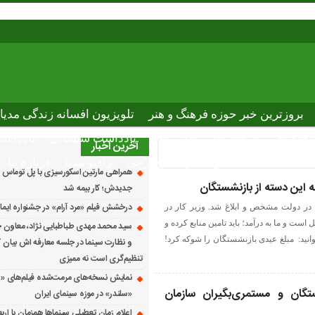
بروزترین خبر حوزه فرهنگ و هنر
تلویزیون افسانه زندگی مدیا
ختصاصی نوروسینما
پلاس مدیا
یادداشت سینمایی
یادداشت
آخرین اخبار
The latest n
دانلود فیلم های خارجی
رادیو مدیا
درباره ما
همراهی مارتین اسکورسیزی با پل توماس ٱ
جدیدش؛ کار بیمه شد
درخشش فیلم «مرد آرام» در جشنواره ایماگو ایت
میزان عیدی و پاداش پایان سال ۱۴۰۱ در دولت مشخص و ابلاغ شد. وزیر کار در
 و ما به درآمد؛ باید تامین منابع کرده و
سید محمد مهدی طباطبایی نژاد، معاون ج
نید: مبلغ عیدی بازنشستگان را شوکه کرد!
و نظارت سینما در جلسه معارفه اش بیان کرد
تنظیم‌گری است نه ممیزی
نمایش نسخه‌های مرمت‌شده فیلم‌های «
تگان و مستمری‌بگیران سازمان
«سلندر» در موزه سینمای ایران
اعلام زمان تعطیلی سینماها همزمان با ارب