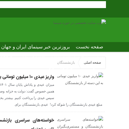
صفحه نخست
بروزترین خبر سینمای ایران و جهان
بروزترین خبر مراسم آکادمی افسانه زندگی
صفحه ا
صفحه اصلی
بازنشستگان
عصر جدید
تلویزیون شهری
ews of world cinema
واریز عیدی ۱۰ میلیون تومانی به این دسته از بازنشستگان
همین خصوص گفت: دولت به خزانه وصل است
سپس عیدی را پرداخت کنیم. بیشتر بخوا
مبلغ عیدی بازنشستگان را شوکه کرد! عیدی بازنشستگان برای
خواسته‌های سراسری بازنشس