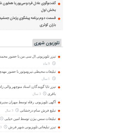
گفت‌وگوی عادل فردوسی‌پور با همایون ش
بخش اول
قسمت دوم برنامه پیشگوی پژمان جمشید
باران کوثری
تلوزیون شهری
تیزر تلویزیونی ال سی من با حضور محمد 
9 ماه
تبلیغات محیطی نیروموتور با حضور مهد
1 سال
تیزر تابا گویندگان; استاد منوچهر والی زاد
باقری
3 سال
آگهی تلویزیونی رفاه توسط مهران مدیری
تبلیغ فرش سام درخشانی
3 سال
تبلیغات سس بیژن توسط امین حیایی
تیزر تبلیغاتی تلویزیونی شهر فرش
3 سال