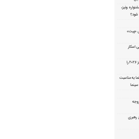
شنواره ونیز،
 شود؟
ریال پزشکی «پیت»
 اسکار
جورج کلونی شیر طلایی جشنواره فیلم ونیز ۲۰۲۶ را
ما به مناسبت
سینما
ارک «زوجه
ع رهبری