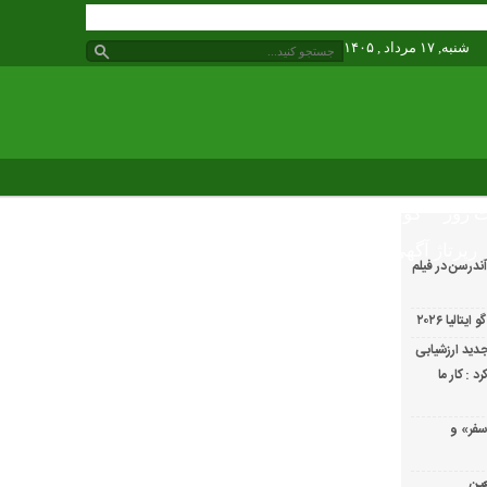
شنبه, ۱۷ مرداد , ۱۴۰۵
 روز
گوناگون
رپرتاژ آگهی
ندرسن در فیلم
الیا ۲۰۲۶
دید ارزشیابی
 : کار ما
سفر» و
عین