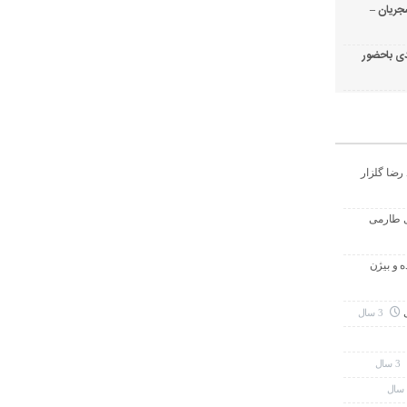
جریان –
ی باحضور
رضا گلزار
ی طارمی
ه و بیژن
3 سال
3 سال