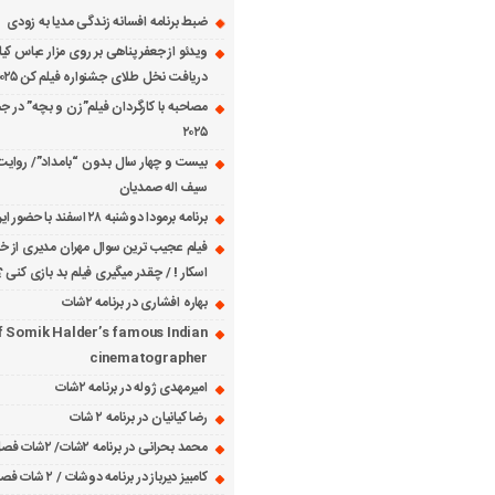
ضبط برنامه افسانه زندگی مدیا به زودی
ویدئو از جعفر پناهی بر روی مزار عباس کی
دریافت نخل طلای جشنواره فیلم کن ۲۰۲۵
مصاحبه با کارگردان فیلم”زن و بچه” در جش
۲۰۲۵
بیست و چهار سال بدون “بامداد”/ روایت
سیف اله صمدیان
برنامه برمودا دوشنبه ۲۸ اسفند با حضور ایرج حسابی
فیلم عجیب ترین سوال مهران مدیری از خانم
اسکار ! / چقدر میگیری فیلم بد بازی کنی ؟
بهاره افشاری در برنامه ۲شات
f Somik Halder’s famous Indian
cinematographer
امیرمهدی ژوله در برنامه ۲شات
رضا کیانیان در برنامه ۲ شات
محمد بحرانی در برنامه ۲شات/ ۲شات فصل ۱ قسمت ۲
کامبیز دیرباز در برنامه دوشات / ۲ شات فصل ۱ قسمت ۱