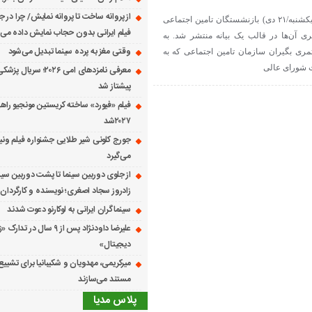
از پروانه ساخت تا پروانه نمایش/ چرا در ج
به دنبال برگزاری تجمع صنفی امروز (یکشنبه/۲۱ دی) بازنشستگان تامین اجتماعی
فیلم ایرانی بدون حجاب نمایش داده می
 آن‌ها در قالب یک بیانه منتشر شد. به
وقتی مغز به پرده سینما تبدیل می‌شود
ی بگیران سازمان تامین اجتماعی که به
معرفی نامزدهای امی ۲۰۲۶؛ س
پیشتاز شد
فیلم «فیورد» ساخته کریستین مونجیو راهی
۲۰۲۷شد
می‌گیرد
از جلوی دوربین سینما تا پشت دوربین سین
زادروز سجاد اصغری؛ نویسنده و کارگردان 
سینماگران ایرانی به لوکارنو دعوت شدند
علیرضا داودنژاد پس از ۹ سال در تد
دیجیتال»
میرکریمی، مهدویان و شکیبانیا برای تشیی
مستند می‌سازند
پلاس مدیا