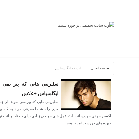
لطفا در پنل مديريتي خود به قسمت فهرست ها برويد و منوي خود را ايجاد كني
صفحه نخست
بروزترین خبر سینمای ایران و جهان
بروزترین خبر مراسم آکادمی افسانه زندگی
صفحه ا
صفحه اصلی
انریکه ایگلسیاس
عصر جدید
تلویزیون شهری
ews of world cinema
سلبریتی هایی که پیر نمی شو
ایگلسیاس +عکس
سلبریتی هایی که پیر نمی شوند | از جن
هایی رابه شـما معرفی می‌کنیم کـه پیر
اکسیر جوانی خورده اند، البته عمل های جراحی زیادی برای بـه تاخیر انداختن
چهره های فهرست امروز هیچ