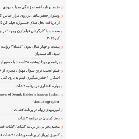
ضبط برنامه افسانه زندگی مدیا به زودی
ویدئو از جعفر پناهی بر روی مزار عباس ک
از دریافت نخل طلای جشنواره فیلم کن ۲۰۲۵
مصاحبه با کارگردان فیلم”زن و بچه” در ج
کن ۲۰۲۵
بیست و چهار سال بدون “بامداد”/ روایت 
سیف اله صمدیان
برنامه برمودا دوشنبه ۲۸ اسفند با حضور ایرج حسابی
فیلم عجیب ترین سوال مهران مدیری از خا
اسکار ! / چقدر میگیری فیلم بد بازی کنی ؟
بهاره افشاری در برنامه ۲شات
easer of Somik Halder’s famous Indian
cinematographer
امیرمهدی ژوله در برنامه ۲شات
رضا کیانیان در برنامه ۲ شات
محمد بحرانی در برنامه ۲شات/ ۲شات فصل ۱ قسمت ۲