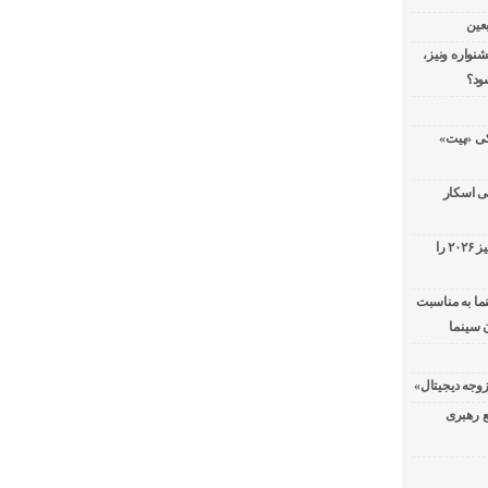
عین
شنواره ونیز،
ود؟
سریال پزشکی «پیت»
ی اسکار
جورج کلونی شیر طلایی جشنواره فیلم ونیز ۲۰۲۶ را
ما به مناسبت
 سینما
ع رهبری