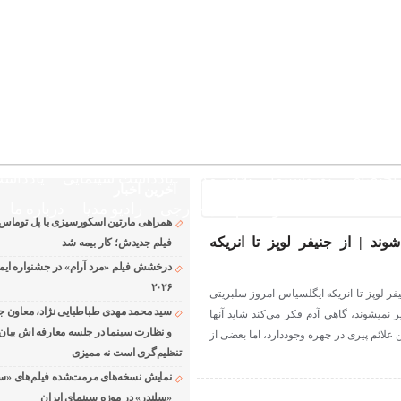
د!
بروزترین خبر حوزه فرهنگ و هنر
تلویزیون افسانه زندگی مدیا
ختصاصی نوروسینما
پلاس مدیا
یادداشت سینمایی
یادداشت
آخرین اخبار
The latest n
دانلود فیلم های خارجی
رادیو مدیا
درباره ما
همراهی مارتین اسکورسیزی با پل توماس
ند | از جنیفر لوپز تا انریکه
فیلم جدیدش؛ کار بیمه شد
درخشش فیلم «مرد آرام» در جشنواره ایماگو
۲۰۲۶
یفر لوپز تا انریکه ایگلسیاس امروز سلبریتی
سید محمد مهدی طباطبایی نژاد، معاون جد
 نمیشوند، گاهی آدم فکر می‌کند شاید آنها
و نظارت سینما در جلسه معارفه اش بیان ک
 علائم پیری در چهره وجوددارد، اما بعضی از
تنظیم‌گری است نه ممیزی
نمایش نسخه‌های مرمت‌شده فیلم‌های «س
«سلندر» در موزه سینمای ایران