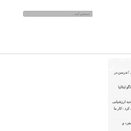
شنبه, ۱۷ مرداد , ۱۴۰۵
 روز
گوناگون
رپرتاژ آگهی
 ٱندرسن در
 ایتالیا
ید ارزشیابی
رد : کار ما
فر» و