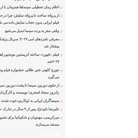
اعلام زمان تعطیلی سینماها همزمان با ارب
از پروانه ساخت تا پروانه نمایش/ چرا در ج
فیلم ایرانی بدون حجاب نمایش داده می ش
وقتی مغز به پرده سینما تبدیل می‌شود
معرفی نامزدهای امی ۲۰۲۶؛ 
پیشتاز شد
فیلم «فیورد» ساخته کریستین مونجیو راه
۲۰۲۷شد
می‌گیرد
از جلوی دوربین سینما تا پشت دوربین سین
زادروز سجاد اصغری؛ نویسنده و کارگردان
سینماگران ایرانی به لوکارنو دعوت شدند
علیرضا داودنژاد پس از ۹ سال در تدارک «زوجه دیجیتال»
میرکریمی، مهدویان و شکیبانیا برای تشیی
مستند می‌سازند
پلاس مدیا