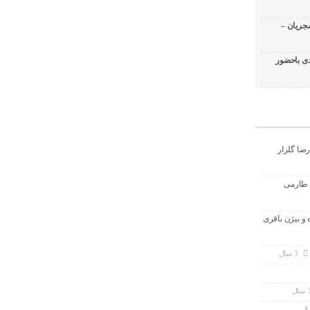
جریان –
ی باحضور
رضا گلزار
 طارمی
ه و بیژن باقری
3 سال