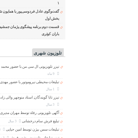
۱
گفت‌وگوی عادل فردوسی‌پور با همایون ش
بخش اول
قسمت دوم برنامه پیشگوی پژمان جمشید
باران کوثری
تلوزیون شهری
تیزر تلویزیونی ال سی من با حضور محمد 
9 ماه
تبلیغات محیطی نیروموتور با حضور مهدی
1 سال
تیزر تابا گویندگان; استاد منوچهر والی زاد
3 سال
آگهی تلویزیونی رفاه توسط مهران مدیری
تبلیغ فرش سام درخشانی
3 سال
تبلیغات سس بیژن توسط امین حیایی
3 سال
تیزر تبلیغاتی تلویزیونی شهر فرش
3 سال