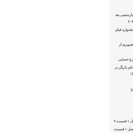
یارستمی بعد
شنواره فیلم
تصویری از
نم بازیگر در
!
T
کامبیز دیرباز در برنامه دوشات / ۲ شات فصل ۱ قسمت