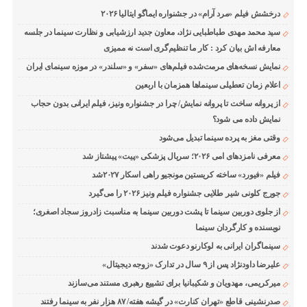
درخشش فیلم «مرد آرام» در جشنواره ایماگو ایتالیا ۲۰۲۶
سید محمد مهدی طباطبایی نژاد، معاون جدید ارزشیابی و نظارت سینما در جلسه
معارفه اش بیان کرد : کار ما تنظیم‌گری است نه ممیزی
نمایش نسخه‌های مرمت‌شده فیلم‌های «سفر» و «سلندر» در موزه سینمای ایران
اعلام زمان تعطیلی سینماها همزمان با اربعین
از پروانه ساخت تا پروانه نمایش/ چرا در جشنواره ونیز، فیلم ایرانی بدون حجاب
نمایش داده می شود؟
وقتی مغز به پرده سینما تبدیل می‌شود
معرفی نامزدهای امی ۲۰۲۶؛ سریال پزشکی «پیت» پیشتاز شد
فیلم «فیورد» ساخته کریستین مونجیو راهی اسکار ۲۰۲۷شد
جورج کلونی شیر طلایی جشنواره فیلم ونیز ۲۰۲۶ را می‌گیرد
از جلوی دوربین سینما تا پشت دوربین سینما به مناسبت زادروز سجاد اصغری؛
نویسنده و کارگردان سینما
سینماگران ایرانی به لوکارنو دعوت شدند
علیرضا داودنژاد پس از ۹ سال در تدارک «زوجه دیجیتال»
میرکریمی، مهدویان و شکیبانیا برای تشییع رهبری مستند می‌سازند
صدرنشینی قاطع «تهران کنارت» در گیشه هفته/ ۸۷ هزار نفر به سینما رفتند