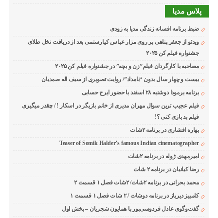
پلاس مدیا
ضبط برنامه افسانه زندگی مدیا به زودی
ویدئو از جعفر پناهی بر روی مزار عباس کیارستمی بعد از دریافت نخل طلای
جشنواره فیلم کن ۲۰۲۵
مصاحبه با کارگردان فیلم”زن و بچه” در جشنواره فیلم کن ۲۰۲۵
بیست و چهار سال بدون “بامداد”/ روایت تصویری از سیف اله صمدیان
برنامه برمودا دوشنبه ۲۸ اسفند با حضور ایرج حسابی
فیلم عجیب ترین سوال مهران مدیری از خانم بازیگر در اسکار ! / چقدر میگیری
فیلم بد بازی کنی ؟!
بهاره افشاری در برنامه ۲شات
Teaser of Somik Halder’s famous Indian cinematographer
امیرمهدی ژوله در برنامه ۲شات
رضا کیانیان در برنامه ۲ شات
محمد بحرانی در برنامه ۲شات/ ۲شات فصل ۱ قسمت ۲
کامبیز دیرباز در برنامه دوشات / ۲ شات فصل ۱ قسمت ۱
گفت‌وگوی عادل فردوسی‌پور با همایون شجریان – بخش اول