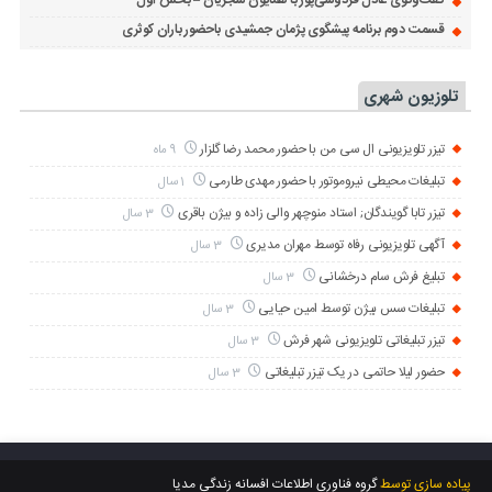
گفت‌وگوی عادل فردوسی‌پور با همایون شجریان – بخش اول
قسمت دوم برنامه پیشگوی پژمان جمشیدی باحضور باران کوثری
تلوزیون شهری
تیزر تلویزیونی ال سی من با حضور محمد رضا گلزار
9 ماه
تبلیغات محیطی نیروموتور با حضور مهدی طارمی
1 سال
تیزر تابا گویندگان; استاد منوچهر والی زاده و بیژن باقری
3 سال
آگهی تلویزیونی رفاه توسط مهران مدیری
3 سال
تبلیغ فرش سام درخشانی
3 سال
تبلیغات سس بیژن توسط امین حیایی
3 سال
تیزر تبلیغاتی تلویزیونی شهر فرش
3 سال
حضور لیلا حاتمی در یک تیزر تبلیغاتی
3 سال
پیاده سازی توسط
گروه فناوری اطلاعات افسانه زندگی مدیا