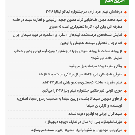
آخرین اخبار
درخشش فیلم «مرد آرام» در جشنواره ایماگو ایتالیا ۲۰۲۶
سید محمد مهدی طباطبایی نژاد، معاون جدید ارزشیابی و نظارت سینما در جلسه
معارفه اش بیان کرد : کار ما تنظیم‌گری است نه ممیزی
نمایش نسخه‌های مرمت‌شده فیلم‌های «سفر» و «سلندر» در موزه سینمای ایران
اعلام زمان تعطیلی سینماها همزمان با اربعین
از پروانه ساخت تا پروانه نمایش/ چرا در جشنواره ونیز، فیلم ایرانی بدون حجاب
نمایش داده می شود؟
وقتی مغز به پرده سینما تبدیل می‌شود
معرفی نامزدهای امی ۲۰۲۶؛ سریال پزشکی «پیت» پیشتاز شد
فیلم «فیورد» ساخته کریستین مونجیو راهی اسکار ۲۰۲۷شد
جورج کلونی شیر طلایی جشنواره فیلم ونیز ۲۰۲۶ را می‌گیرد
از جلوی دوربین سینما تا پشت دوربین سینما به مناسبت زادروز سجاد اصغری؛
نویسنده و کارگردان سینما
سینماگران ایرانی به لوکارنو دعوت شدند
علیرضا داودنژاد پس از ۹ سال در تدارک «زوجه دیجیتال»
میرکریمی، مهدویان و شکیبانیا برای تشییع رهبری مستند می‌سازند