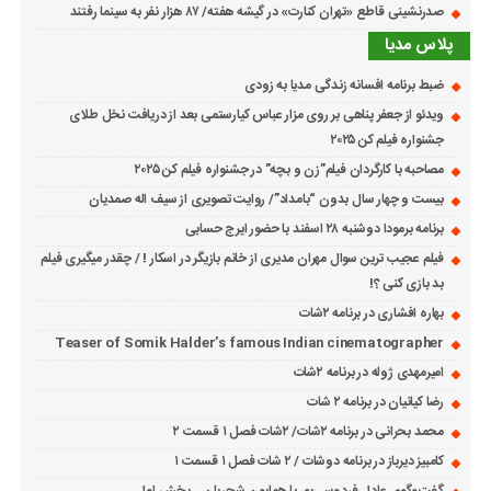
صدرنشینی قاطع «تهران کنارت» در گیشه هفته/ ۸۷ هزار نفر به سینما رفتند
پلاس مدیا
ضبط برنامه افسانه زندگی مدیا به زودی
ویدئو از جعفر پناهی بر روی مزار عباس کیارستمی بعد از دریافت نخل طلای
جشنواره فیلم کن ۲۰۲۵
مصاحبه با کارگردان فیلم”زن و بچه” در جشنواره فیلم کن ۲۰۲۵
بیست و چهار سال بدون “بامداد”/ روایت تصویری از سیف اله صمدیان
برنامه برمودا دوشنبه ۲۸ اسفند با حضور ایرج حسابی
فیلم عجیب ترین سوال مهران مدیری از خانم بازیگر در اسکار ! / چقدر میگیری فیلم
بد بازی کنی ؟!
بهاره افشاری در برنامه ۲شات
Teaser of Somik Halder’s famous Indian cinematographer
امیرمهدی ژوله در برنامه ۲شات
رضا کیانیان در برنامه ۲ شات
محمد بحرانی در برنامه ۲شات/ ۲شات فصل ۱ قسمت ۲
کامبیز دیرباز در برنامه دوشات / ۲ شات فصل ۱ قسمت ۱