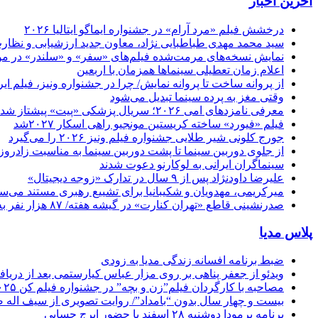
آخرین اخبار
درخشش فیلم «مرد آرام» در جشنواره ایماگو ایتالیا ۲۰۲۶
سید محمد مهدی طباطبایی نژاد، معاون جدید ارزشیابی و نظارت
نمایش نسخه‌های مرمت‌شده فیلم‌های «سفر» و «سلندر» در مو
اعلام زمان تعطیلی سینماها همزمان با اربعین
از پروانه ساخت تا پروانه نمایش/ چرا در جشنواره ونیز، فیلم 
وقتی مغز به پرده سینما تبدیل می‌شود
معرفی نامزدهای امی ۲۰۲۶؛ سریال پزشکی «پیت» پیشتاز شد
فیلم «فیورد» ساخته کریستین مونجیو راهی اسکار ۲۰۲۷شد
جورج کلونی شیر طلایی جشنواره فیلم ونیز ۲۰۲۶ را می‌گیرد
از جلوی دوربین سینما تا پشت دوربین سینما به مناسبت زادروز
سینماگران ایرانی به لوکارنو دعوت شدند
علیرضا داودنژاد پس از ۹ سال در تدارک «زوجه دیجیتال»
میرکریمی، مهدویان و شکیبانیا برای تشییع رهبری مستند می‌سا
صدرنشینی قاطع «تهران کنارت» در گیشه هفته/ ۸۷ هزار نفر به سینما رفتند
پلاس مدیا
ضبط برنامه افسانه زندگی مدیا به زودی
ویدئو از جعفر پناهی بر روی مزار عباس کیارستمی بعد از دریافت
مصاحبه با کارگردان فیلم”زن و بچه” در جشنواره فیلم کن ۲۰۲۵
بیست و چهار سال بدون “بامداد”/ روایت تصویری از سیف اله 
برنامه برمودا دوشنبه ۲۸ اسفند با حضور ایرج حسابی