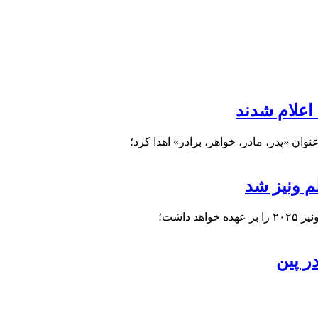
وان «پدر، مادر، خواهر، برادر» اهدا کرد؛
م ونیز شد
داشت؛