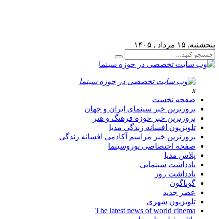
لطفا در پنل مديريتي خود به قسمت فهرست ها برويد و منوي خود 
پنجشنبه, ۱۵ مرداد , ۱۴۰۵
x
صفحه نخست
بروزترین خبر سینمای ایران و جهان
بروزترین خبر حوزه فرهنگ و هنر
تلویزیون افسانه زندگی مدیا
بروزترین خبر مراسم آکادمی افسانه زندگی
صفحه اختصاصی نوروسینما
پلاس مدیا
یادداشت سینمایی
یادداشت روز
گوناگون
عصر جدید
تلویزیون شهری
The latest news of world cinema