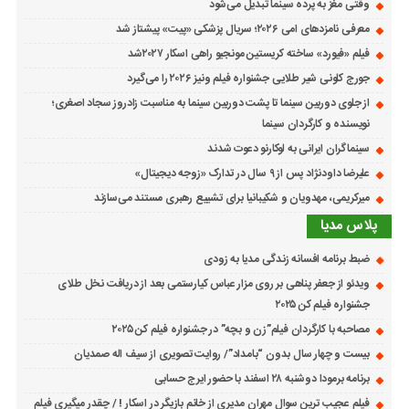
وقتی مغز به پرده سینما تبدیل می‌شود
معرفی نامزدهای امی ۲۰۲۶؛ سریال پزشکی «پیت» پیشتاز شد
فیلم «فیورد» ساخته کریستین مونجیو راهی اسکار ۲۰۲۷شد
جورج کلونی شیر طلایی جشنواره فیلم ونیز ۲۰۲۶ را می‌گیرد
از جلوی دوربین سینما تا پشت دوربین سینما به مناسبت زادروز سجاد اصغری؛
نویسنده و کارگردان سینما
سینماگران ایرانی به لوکارنو دعوت شدند
علیرضا داودنژاد پس از ۹ سال در تدارک «زوجه دیجیتال»
میرکریمی، مهدویان و شکیبانیا برای تشییع رهبری مستند می‌سازند
پلاس مدیا
ضبط برنامه افسانه زندگی مدیا به زودی
ویدئو از جعفر پناهی بر روی مزار عباس کیارستمی بعد از دریافت نخل طلای
جشنواره فیلم کن ۲۰۲۵
مصاحبه با کارگردان فیلم”زن و بچه” در جشنواره فیلم کن ۲۰۲۵
بیست و چهار سال بدون “بامداد”/ روایت تصویری از سیف اله صمدیان
برنامه برمودا دوشنبه ۲۸ اسفند با حضور ایرج حسابی
فیلم عجیب ترین سوال مهران مدیری از خانم بازیگر در اسکار ! / چقدر میگیری فیلم