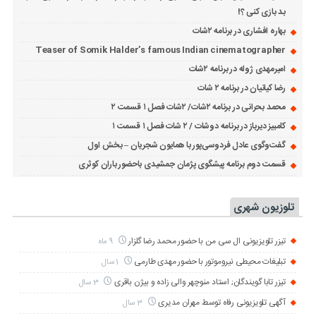
بد بازی کنی ؟!
بهاره افشاری در برنامه ۲شات
Teaser of Somik Halder’s famous Indian cinematographer
امیرمهدی ژوله در برنامه ۲شات
رضا کیانیان در برنامه ۲ شات
محمد بحرانی در برنامه ۲شات/ ۲شات فصل ۱ قسمت ۲
کامبیز دیرباز در برنامه دوشات / ۲ شات فصل ۱ قسمت ۱
گفت‌وگوی عادل فردوسی‌پور با همایون شجریان – بخش اول
قسمت دوم برنامه پیشگوی پژمان جمشیدی باحضور باران کوثری
تلوزیون شهری
تیزر تلویزیونی ال سی من با حضور محمد رضا گلزار
9 ماه
تبلیغات محیطی نیروموتور با حضور مهدی طارمی
1 سال
تیزر تابا گویندگان; استاد منوچهر والی زاده و بیژن باقری
3 سال
آگهی تلویزیونی رفاه توسط مهران مدیری
3 سال