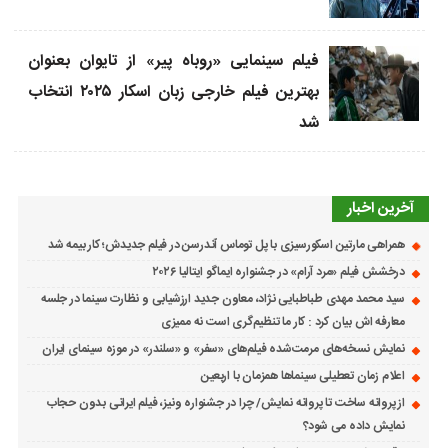
فیلم سینمایی «روباه پیر» از تایوان بعنوان
بهترین فیلم خارجی زبان اسکار ۲۰۲۵ انتخاب
شد
آخرین اخبار
همراهی مارتین اسکورسیزی با پل توماس ٱندرسن در فیلم جدیدش؛ کار بیمه شد
درخشش فیلم «مرد آرام» در جشنواره ایماگو ایتالیا ۲۰۲۶
سید محمد مهدی طباطبایی نژاد، معاون جدید ارزشیابی و نظارت سینما در جلسه
معارفه اش بیان کرد : کار ما تنظیم‌گری است نه ممیزی
نمایش نسخه‌های مرمت‌شده فیلم‌های «سفر» و «سلندر» در موزه سینمای ایران
اعلام زمان تعطیلی سینماها همزمان با اربعین
از پروانه ساخت تا پروانه نمایش/ چرا در جشنواره ونیز، فیلم ایرانی بدون حجاب
نمایش داده می شود؟