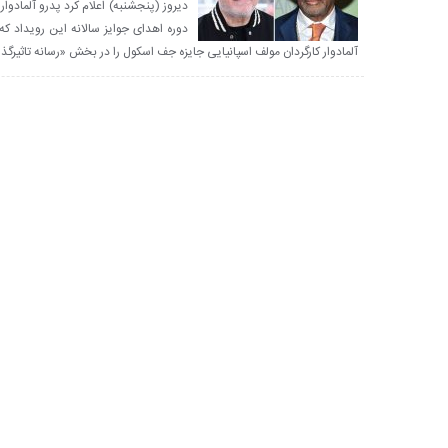
دیروز (پنجشنبه) اعلام کرد پدرو آلمادوا
آلمادوار کارگردان مولف اسپانیایی جایزه جف اسکول را در بخش «رسانه تاثیرگذ