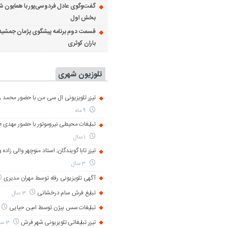
گفت‌وگوی عادل فردوسی‌پور با همایون ش
بخش اول
قسمت دوم برنامه پیشگوی پژمان جمشید
باران کوثری
تلوزیون شهری
تیزر تلویزیونی ال سی من با حضور محمد رض
9 ماه
تبلیغات محیطی نیروموتور با حضور مهدی 
1 سال
تیزر تابا گویندگان; استاد منوچهر والی زاده 
3 سال
آگهی تلویزیونی رفاه توسط مهران مدیری
تبلیغ فرش سام درخشانی
3 سال
تبلیغات سس بیژن توسط امین حیایی
تیزر تبلیغاتی تلویزیونی شهر فرش
3 سال