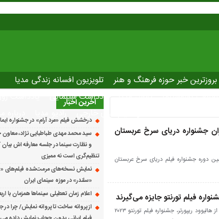
بروزترین خبر حوزه فرهنگ و هنر
تلویزیون افسانه زندگی مدیا
صاصی نوروسینما
پلاس مدیا
یادداشت سینمایی
یادداشت روز
آخرین اخبار
The latest ne
دانلود فیلم های خارجی
رادیو مدیا
درباره ما
درخشش فیلم «مرد آرام» در جشنواره ایماگو ایت
ن جشنواره دریای سرخ عربستان
سید محمد مهدی طباطبایی نژاد، معاون ج
و نظارت سینما در جلسه معارفه اش بیان کرد
تنظیم‌گری است نه ممیزی
ن دوره جشنواره فیلم دریای سرخ عربستان
نمایش نسخه‌های مرمت‌شده فیلم‌های «
«سلندر» در موزه سینمای ایران
اعلام زمان تعطیلی سینماها همزمان با ارب
شنواره فیلم تورنتو جایزه می‌گیرند
از پروانه ساخت تا پروانه نمایش/ چرا در ج
به گزارش افسانه زندگی مدیا به نقل از هالیوود ریپورتر، جشنواره فیلم تورنتو ۲۰۲۳
فیلم ایرانی بدون حجاب نمایش داده می