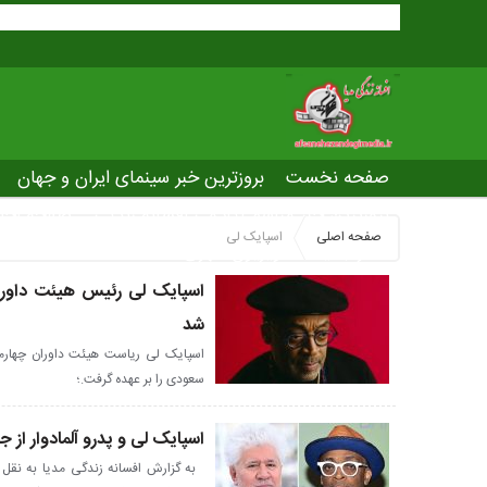
صفحه نخست
بروزترین خبر سینمای ایران و جهان
بروزترین خبر مراسم آکادمی افسانه زندگی
صفحه اخت
صفحه اصلی
اسپایک لی
عصر جدید
تلویزیون شهری
ws of world cinema
اسپایک لی رئیس هیئت داورا
شد
اسپایک لی ریاست هیئت داوران چهارمی
سعودی را بر عهده گرفت.؛
اسپایک لی و پدرو آلمادوار از ج