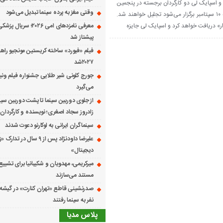
ر و اسپایک لی دو کارگردان برجسته در پنجمین
وقتی مغز به پرده سینما تبدیل می‌شود
دوره اهدای جوایز سالانه این رویداد که ۱۰ سپتامبر برگزار می‌شود تجلیل خواهند شد.
ار» دریافت خواهد کرد و اسپایک لی جایزه
معرفی نامزدهای امی ۲۰۲۶؛ س
پیشتاز شد
فیلم «فیورد» ساخته کریستین مونجیو راهی
۲۰۲۷شد
می‌گیرد
از جلوی دوربین سینما تا پشت دوربین سین
زادروز سجاد اصغری؛ نویسنده و کارگردان 
سینماگران ایرانی به لوکارنو دعوت شدند
علیرضا داودنژاد پس از ۹ سال در تد
دیجیتال»
میرکریمی، مهدویان و شکیبانیا برای تشیی
مستند می‌سازند
نفر به سینما رفتند
پلاس مدیا