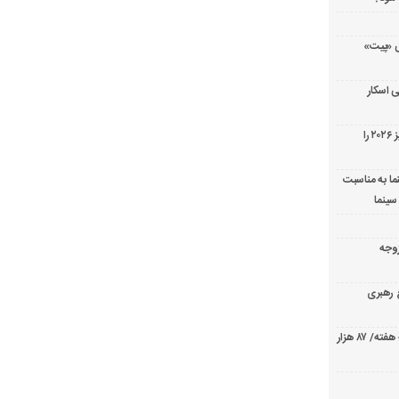
ریال پزشکی «پیت»
 اسکار
جورج کلونی شیر طلایی جشنواره فیلم ونیز ۲۰۲۶ را
ما به مناسبت
سینما
ارک «زوجه
ع رهبری
صدرنشینی قاطع «تهران کنارت» در گیشه هفته/ ۸۷ هزار