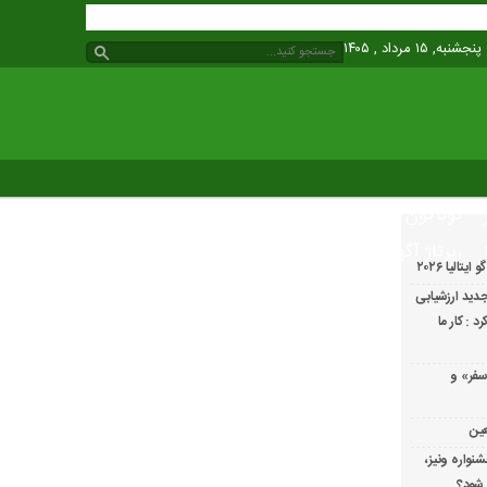
پنجشنبه, ۱۵ مرداد , ۱۴۰۵
گوناگون
رپرتاژ آگهی
الیا ۲۰۲۶
دید ارزشیابی
 : کار ما
سفر» و
عین
شنواره ونیز،
 شود؟