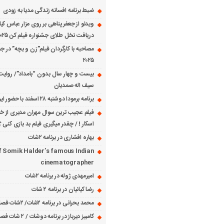
ضبط برنامه افسانه زندگی مدیا به زودی
ویدئو از جعفر پناهی بر روی مزار عباس کی
دریافت نخل طلای جشنواره فیلم کن ۲۰۲۵
مصاحبه با کارگردان فیلم”زن و بچه” در جش
۲۰۲۵
بیست و چهار سال بدون “بامداد”/ روایت
سیف اله صمدیان
برنامه برمودا دوشنبه ۲۸ اسفند با حضور ایرج حسابی
فیلم عجیب ترین سوال مهران مدیری از خانم
اسکار ! / چقدر میگیری فیلم بد بازی کنی ؟
بهاره افشاری در برنامه ۲شات
f Somik Halder’s famous Indian
cinematographer
امیرمهدی ژوله در برنامه ۲شات
رضا کیانیان در برنامه ۲ شات
محمد بحرانی در برنامه ۲شات/ ۲شات فصل ۱ قسمت ۲
کامبیز دیرباز در برنامه دوشات / ۲ شات فصل ۱ قسمت ۱