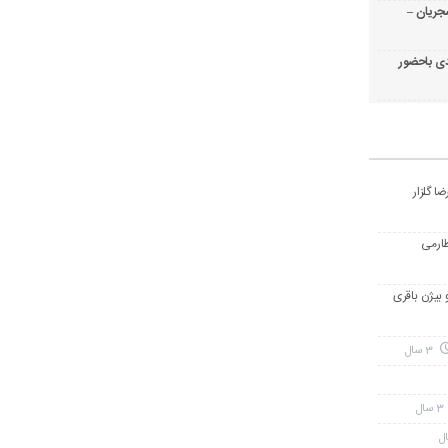
جریان –
ی باحضور
ا گلزار
طارمی
و بیژن باقری
3 سال
3 سال