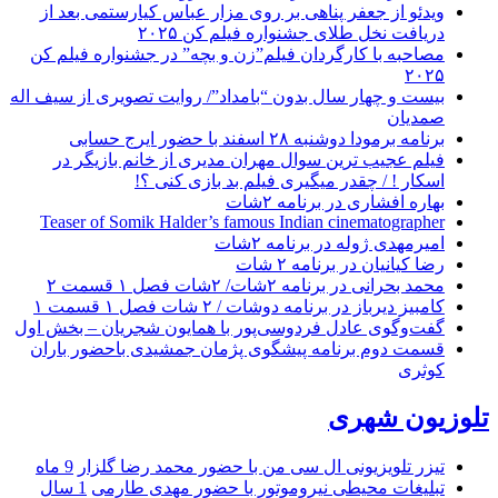
ویدئو از جعفر پناهی بر روی مزار عباس کیارستمی بعد از
دریافت نخل طلای جشنواره فیلم کن ۲۰۲۵
مصاحبه با کارگردان فیلم”زن و بچه” در جشنواره فیلم کن
۲۰۲۵
بیست و چهار سال بدون “بامداد”/ روایت تصویری از سیف اله
صمدیان
برنامه برمودا دوشنبه ۲۸ اسفند با حضور ایرج حسابی
فیلم عجیب ترین سوال مهران مدیری از خانم بازیگر در
اسکار ! / چقدر میگیری فیلم بد بازی کنی ؟!
بهاره افشاری در برنامه ۲شات
Teaser of Somik Halder’s famous Indian cinematographer
امیرمهدی ژوله در برنامه ۲شات
رضا کیانیان در برنامه ۲ شات
محمد بحرانی در برنامه ۲شات/ ۲شات فصل ۱ قسمت ۲
کامبیز دیرباز در برنامه دوشات / ۲ شات فصل ۱ قسمت ۱
گفت‌وگوی عادل فردوسی‌پور با همایون شجریان – بخش اول
قسمت دوم برنامه پیشگوی پژمان جمشیدی باحضور باران
کوثری
تلوزیون شهری
تیزر تلویزیونی ال سی من با حضور محمد رضا گلزار
9 ماه
تبلیغات محیطی نیروموتور با حضور مهدی طارمی
1 سال