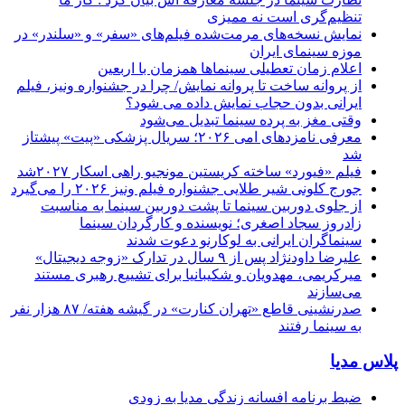
تنظیم‌گری است نه ممیزی
نمایش نسخه‌های مرمت‌شده فیلم‌های «سفر» و «سلندر» در
موزه سینمای ایران
اعلام زمان تعطیلی سینماها همزمان با اربعین
از پروانه ساخت تا پروانه نمایش/ چرا در جشنواره ونیز، فیلم
ایرانی بدون حجاب نمایش داده می شود؟
وقتی مغز به پرده سینما تبدیل می‌شود
معرفی نامزدهای امی ۲۰۲۶؛ سریال پزشکی «پیت» پیشتاز
شد
فیلم «فیورد» ساخته کریستین مونجیو راهی اسکار ۲۰۲۷شد
جورج کلونی شیر طلایی جشنواره فیلم ونیز ۲۰۲۶ را می‌گیرد
از جلوی دوربین سینما تا پشت دوربین سینما به مناسبت
زادروز سجاد اصغری؛ نویسنده و کارگردان سینما
سینماگران ایرانی به لوکارنو دعوت شدند
علیرضا داودنژاد پس از ۹ سال در تدارک «زوجه دیجیتال»
میرکریمی، مهدویان و شکیبانیا برای تشییع رهبری مستند
می‌سازند
صدرنشینی قاطع «تهران کنارت» در گیشه هفته/ ۸۷ هزار نفر
به سینما رفتند
پلاس مدیا
ضبط برنامه افسانه زندگی مدیا به زودی