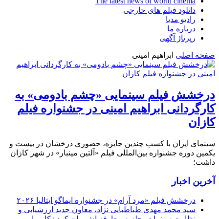
The latest news of world cinema
دانلود فیلم های خارجی
رادیو مدیا
درباره ما
رپرتاژ آگهی
صفحه اصلی
ابراهیم امینی
درخشش فیلم سینمایی «چشم بادومی» به
کارگردانی ابراهیم امینی در جشنواره فیلم
کازان
سینمای ایران با کسب چندین جایزه، حضوری درخشان در بیست و
یکمین دوره جشنواره بین‌المللی فیلم «آلتین مینبار» در شهر کازان
داشت؛
آخرین اخبار
درخشش فیلم «مرد آرام» در جشنواره ایماگو ایتالیا ۲۰۲۶
سید محمد مهدی طباطبایی نژاد، معاون جدید ارزشیابی و
نظارت سینما در جلسه معارفه اش بیان کرد : کار ما