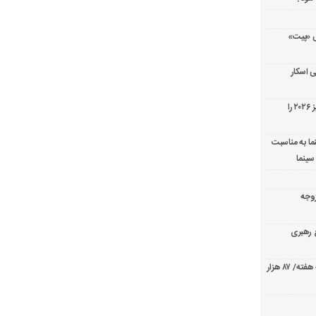
ریال پزشکی «پیت»
 اسکار
جورج کلونی شیر طلایی جشنواره فیلم ونیز ۲۰۲۶ را
ما به مناسبت
سینما
ارک «زوجه
ع رهبری
صدرنشینی قاطع «تهران کنارت» در گیشه هفته/ ۸۷ هزار