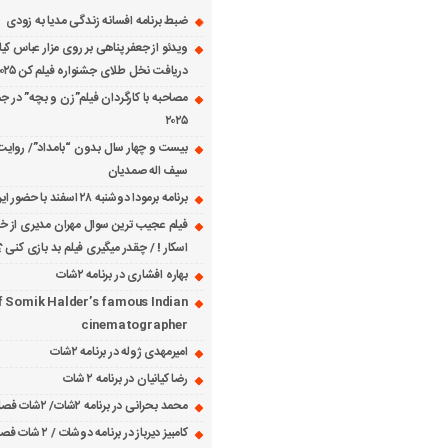
ضبط برنامه افسانه زندگی مدیا به زودی
ویدئو از جعفر پناهی بر روی مزار عباس کی
دریافت نخل طلای جشنواره فیلم کن ۲۰۲۵
مصاحبه با کارگردان فیلم”زن و بچه” در جش
۲۰۲۵
بیست و چهار سال بدون “بامداد”/ روایت
سیف اله صمدیان
برنامه برمودا دوشنبه ۲۸ اسفند با حضور ایرج حسابی
فیلم عجیب ترین سوال مهران مدیری از خانم
اسکار ! / چقدر میگیری فیلم بد بازی کنی ؟
بهاره افشاری در برنامه ۲شات
f Somik Halder’s famous Indian
cinematographer
امیرمهدی ژوله در برنامه ۲شات
رضا کیانیان در برنامه ۲ شات
محمد بحرانی در برنامه ۲شات/ ۲شات فصل ۱ قسمت ۲
کامبیز دیرباز در برنامه دوشات / ۲ شات فصل ۱ قسمت ۱