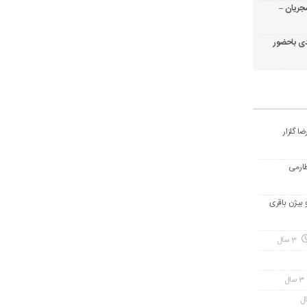
جریان –
ی باحضور
ا گلزار
طارمی
و بیژن باقری
3 سال
3 سال