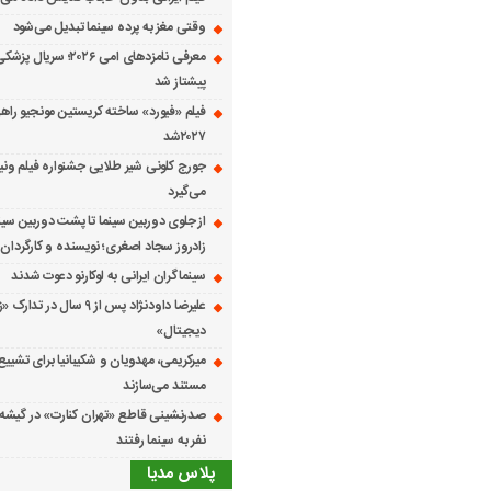
وقتی مغز به پرده سینما تبدیل می‌شود
معرفی نامزدهای امی ۲۰۲۶؛ س
پیشتاز شد
فیلم «فیورد» ساخته کریستین مونجیو راهی
۲۰۲۷شد
می‌گیرد
از جلوی دوربین سینما تا پشت دوربین سین
زادروز سجاد اصغری؛ نویسنده و کارگردان 
سینماگران ایرانی به لوکارنو دعوت شدند
علیرضا داودنژاد پس از ۹ سال در تد
دیجیتال»
میرکریمی، مهدویان و شکیبانیا برای تشیی
مستند می‌سازند
نفر به سینما رفتند
پلاس مدیا