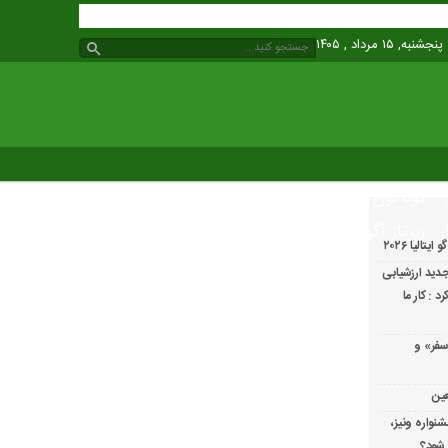
پنجشنبه, ۱۵ مرداد , ۱۴۰۵
گوناگون
رپرتاژ آگهی
الیا ۲۰۲۶
دید ارزشیابی
 : کار ما
سفر» و
عین
شنواره ونیز،
 شود؟