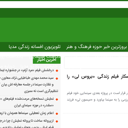
بروزترین خبر حوزه فرهنگ و هنر
تلویزیون افسانه زندگی مدیا
صاصی نوروسینما
پلاس مدیا
یادداشت سینمایی
یادداشت روز
آخرین اخبار
The latest ne
دانلود فیلم های خارجی
رادیو مدیا
درباره ما
درخشش فیلم «مرد آرام» در جشنواره ایماگو ایت
سکار فیلم زندگی «بروس لی» را
سید محمد مهدی طباطبایی نژاد، معاون ج
و نظارت سینما در جلسه معارفه اش بیان کرد
تنظیم‌گری است نه ممیزی
ر قرار است در پروژه بعدی سینمایی خود فیلم
نمایش نسخه‌های مرمت‌شده فیلم‌های «
رزمی را به سینما بیاورد و «میسون لی» فرزند
«سلندر» در موزه سینمای ایران
اعلام زمان تعطیلی سینماها همزمان با ارب
از پروانه ساخت تا پروانه نمایش/ چرا در ج
فیلم ایرانی بدون حجاب نمایش داده می