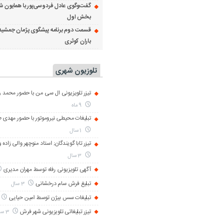
گفت‌وگوی عادل فردوسی‌پور با همایون ش
بخش اول
قسمت دوم برنامه پیشگوی پژمان جمشید
باران کوثری
تلوزیون شهری
تیزر تلویزیونی ال سی من با حضور محمد رض
9 ماه
تبلیغات محیطی نیروموتور با حضور مهدی 
1 سال
تیزر تابا گویندگان; استاد منوچهر والی زاده 
3 سال
آگهی تلویزیونی رفاه توسط مهران مدیری
تبلیغ فرش سام درخشانی
3 سال
تبلیغات سس بیژن توسط امین حیایی
تیزر تبلیغاتی تلویزیونی شهر فرش
3 سال