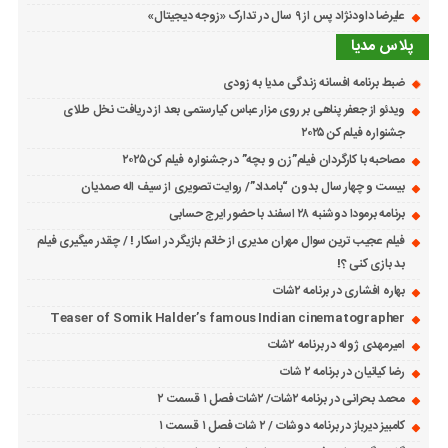
علیرضا داودنژاد پس از ۹ سال در تدارک «زوجه دیجیتال»
پلاس مدیا
ضبط برنامه افسانه زندگی مدیا به زودی
ویدئو از جعفر پناهی بر روی مزار عباس کیارستمی بعد از دریافت نخل طلای
جشنواره فیلم کن ۲۰۲۵
مصاحبه با کارگردان فیلم”زن و بچه” در جشنواره فیلم کن ۲۰۲۵
بیست و چهار سال بدون “بامداد”/ روایت تصویری از سیف اله صمدیان
برنامه برمودا دوشنبه ۲۸ اسفند با حضور ایرج حسابی
فیلم عجیب ترین سوال مهران مدیری از خانم بازیگر در اسکار ! / چقدر میگیری فیلم
بد بازی کنی ؟!
بهاره افشاری در برنامه ۲شات
Teaser of Somik Halder’s famous Indian cinematographer
امیرمهدی ژوله در برنامه ۲شات
رضا کیانیان در برنامه ۲ شات
محمد بحرانی در برنامه ۲شات/ ۲شات فصل ۱ قسمت ۲
کامبیز دیرباز در برنامه دوشات / ۲ شات فصل ۱ قسمت ۱