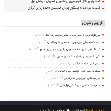
گفت‌وگوی عادل فردوسی‌پور با همایون شجریان – بخش اول
قسمت دوم برنامه پیشگوی پژمان جمشیدی باحضور باران کوثری
تلوزیون شهری
تیزر تلویزیونی ال سی من با حضور محمد رضا گلزار
9 ماه
تبلیغات محیطی نیروموتور با حضور مهدی طارمی
1 سال
تیزر تابا گویندگان; استاد منوچهر والی زاده و بیژن باقری
3 سال
آگهی تلویزیونی رفاه توسط مهران مدیری
3 سال
تبلیغ فرش سام درخشانی
3 سال
تبلیغات سس بیژن توسط امین حیایی
3 سال
تیزر تبلیغاتی تلویزیونی شهر فرش
3 سال
حضور لیلا حاتمی در یک تیزر تبلیغاتی
3 سال
پیاده سازی توسط
گروه فناوری اطلاعات افسانه زندگی مدیا