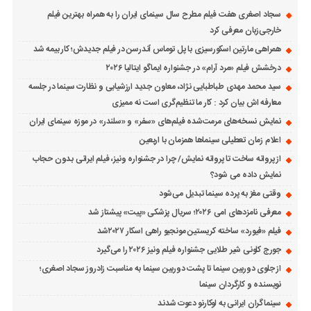
سجاد اصغری هفت فیلم مطرح سال سینمای ایران را به همراه بهترین فیلم
خارجی‌زبان معرفی کرد
همراهی مارتین اسکورسیزی با پل توماس ٱندرسن در فیلم جدیدش؛ کار بیمه شد
درخشش فیلم «مرد آرام» در جشنواره ایماگو ایتالیا ۲۰۲۶
سید محمد مهدی طباطبایی نژاد، معاون جدید ارزشیابی و نظارت سینما در جلسه
معارفه اش بیان کرد : کار ما تنظیم‌گری است نه ممیزی
نمایش نسخه‌های مرمت‌شده فیلم‌های «سفر» و «سلندر» در موزه سینمای ایران
اعلام زمان تعطیلی سینماها همزمان با اربعین
از پروانه ساخت تا پروانه نمایش/ چرا در جشنواره ونیز، فیلم ایرانی بدون حجاب
نمایش داده می شود؟
وقتی مغز به پرده سینما تبدیل می‌شود
معرفی نامزدهای امی ۲۰۲۶؛ سریال پزشکی «پیت» پیشتاز شد
فیلم «فیورد» ساخته کریستین مونجیو راهی اسکار ۲۰۲۷شد
جورج کلونی شیر طلایی جشنواره فیلم ونیز ۲۰۲۶ را می‌گیرد
از جلوی دوربین سینما تا پشت دوربین سینما به مناسبت زادروز سجاد اصغری؛
نویسنده و کارگردان سینما
سینماگران ایرانی به لوکارنو دعوت شدند