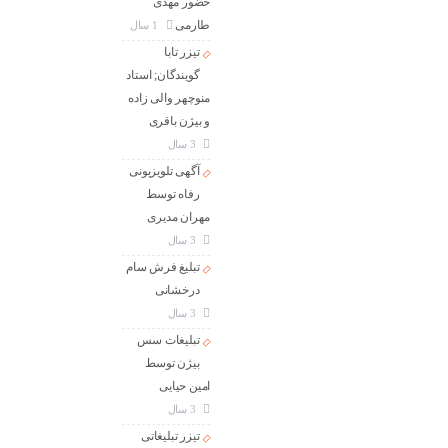
حضور مهدی
طارمی
1 سال
تیزر تابا
گویندگان; استاد
منوچهر والی زاده
و بیژن باقری
3 سال
آگهی تلویزیونی
رفاه توسط
مهران مدیری
3 سال
تبلیغ فرش سام
درخشانی
3 سال
تبلیغات سس
بیژن توسط
امین حیایی
3 سال
تیزر تبلیغاتی