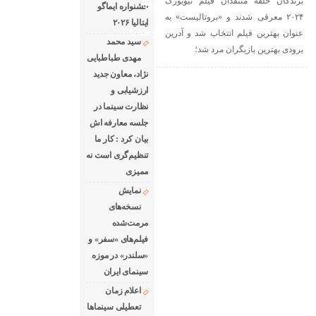
برندگان حلقه منتقدان فیلم نیویورک
The latest news of world cinema
جشنواره ایماگو
۲۰۲۴ معرفی شدند و «بروتالیست» به
ایتالیا ۲۰۲۶
دانلود فیلم های خارجی
رادیو مدیا
عنوان بهترین فیلم انتخاب شد و آدرین
سید محمد
برودی بهترین بازیگران مرد شد؛
درباره ما
رپرتاژ آگهی
مهدی طباطبایی
نژاد، معاون جدید
ارزشیابی و
نظارت سینما در
جلسه معارفه اش
بیان کرد : کار ما
تنظیم‌گری است نه
ممیزی
نمایش
نسخه‌های
مرمت‌شده
فیلم‌های «سفر» و
«سلندر» در موزه
سینمای ایران
اعلام زمان
تعطیلی سینماها