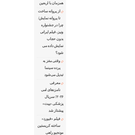
همزمان با اربعین
از پروانه ساخت
تا پروانه نمایش/
چرا در جشنواره
ونیز، فیلم ایرانی
بدون حجاب
نمایش داده می
شود؟
وقتی مغز به
پرده سینما
تبدیل می‌شود
معرفی
نامزدهای امی
۲۰۲۶؛ سریال
پزشکی «پیت»
پیشتاز شد
فیلم «فیورد»
ساخته کریستین
مونجیو راهی