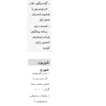
گفت‌وگوی عادل
فردوسی‌پور با
همایون شجریان –
بخش اول
قسمت دوم
برنامه پیشگوی
پژمان جمشیدی
باحضور باران
کوثری
تلوزیون
شهری
تیزر تلویزیونی
ال سی من با
حضور محمد رضا
گلزار
9 ماه
تبلیغات محیطی
نیروموتور با