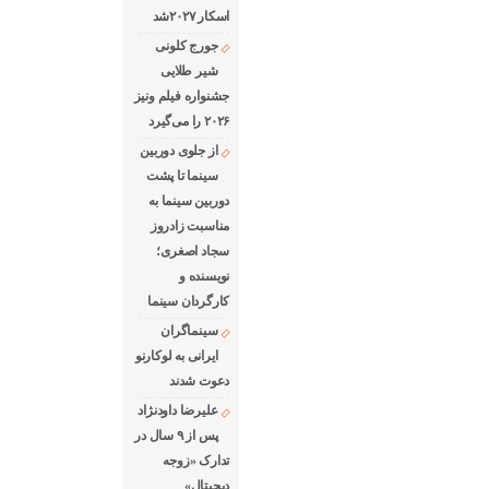
اسکار ۲۰۲۷شد
جورج کلونی
شیر طلایی
جشنواره فیلم ونیز
۲۰۲۶ را می‌گیرد
از جلوی دوربین
سینما تا پشت
دوربین سینما به
مناسبت زادروز
سجاد اصغری؛
نویسنده و
کارگردان سینما
سینماگران
ایرانی به لوکارنو
دعوت شدند
علیرضا داودنژاد
پس از ۹ سال در
تدارک «زوجه
دیجیتال»