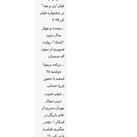
فیلم”زن و بچه”
در جشنواره فیلم
کن ۲۰۲۵
بیست و چهار
سال بدون
“بامداد”/ روایت
تصویری از سیف
اله صمدیان
برنامه برمودا
دوشنبه ۲۸
اسفند با حضور
ایرج حسابی
فیلم عجیب
ترین سوال
مهران مدیری از
خانم بازیگر در
اسکار ! / چقدر
میگیری فیلم بد
بازی کنی ؟!