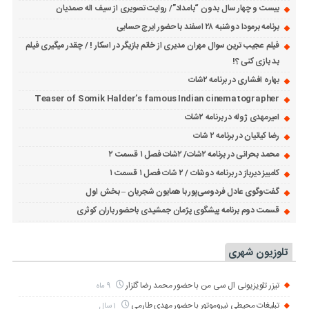
بیست و چهار سال بدون “بامداد”/ روایت تصویری از سیف اله صمدیان
برنامه برمودا دوشنبه ۲۸ اسفند با حضور ایرج حسابی
فیلم عجیب ترین سوال مهران مدیری از خانم بازیگر در اسکار ! / چقدر میگیری فیلم
بد بازی کنی ؟!
بهاره افشاری در برنامه ۲شات
Teaser of Somik Halder’s famous Indian cinematographer
امیرمهدی ژوله در برنامه ۲شات
رضا کیانیان در برنامه ۲ شات
محمد بحرانی در برنامه ۲شات/ ۲شات فصل ۱ قسمت ۲
کامبیز دیرباز در برنامه دوشات / ۲ شات فصل ۱ قسمت ۱
گفت‌وگوی عادل فردوسی‌پور با همایون شجریان – بخش اول
قسمت دوم برنامه پیشگوی پژمان جمشیدی باحضور باران کوثری
تلوزیون شهری
تیزر تلویزیونی ال سی من با حضور محمد رضا گلزار
9 ماه
تبلیغات محیطی نیروموتور با حضور مهدی طارمی
1 سال