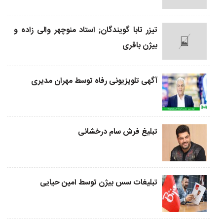
تیزر تابا گویندگان; استاد منوچهر والی زاده و
بیژن باقری
آگهی تلویزیونی رفاه توسط مهران مدیری
تبلیغ فرش سام درخشانی
تبلیغات سس بیژن توسط امین حیایی