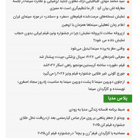
سید محمد مهدی طباطبایی نژاد، معاون جدید ارزشیابی و نظارت سینما در جلسه
معارفه اش بیان کرد : کار ما تنظیم‌گری است نه ممیزی
نمایش نسخه‌های مرمت‌شده فیلم‌های «سفر» و «سلندر» در موزه سینمای ایران
اعلام زمان تعطیلی سینماها همزمان با اربعین
از پروانه ساخت تا پروانه نمایش/ چرا در جشنواره ونیز، فیلم ایرانی بدون حجاب
نمایش داده می شود؟
وقتی مغز به پرده سینما تبدیل می‌شود
معرفی نامزدهای امی ۲۰۲۶؛ سریال پزشکی «پیت» پیشتاز شد
فیلم «فیورد» ساخته کریستین مونجیو راهی اسکار ۲۰۲۷شد
جورج کلونی شیر طلایی جشنواره فیلم ونیز ۲۰۲۶ را می‌گیرد
از جلوی دوربین سینما تا پشت دوربین سینما به مناسبت زادروز سجاد اصغری؛
نویسنده و کارگردان سینما
پلاس مدیا
ضبط برنامه افسانه زندگی مدیا به زودی
ویدئو از جعفر پناهی بر روی مزار عباس کیارستمی بعد از دریافت نخل طلای
جشنواره فیلم کن ۲۰۲۵
مصاحبه با کارگردان فیلم”زن و بچه” در جشنواره فیلم کن ۲۰۲۵