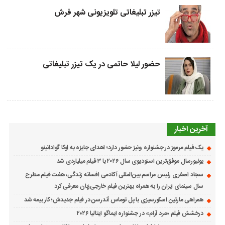
تیزر تبلیغاتی تلویزیونی شهر فرش
حضور لیلا حاتمی در یک تیزر تبلیغاتی
آخرین اخبار
یک فیلم مرموز در جشنواره ونیز حضور دارد؛ اهدای جایزه به لوکا گوادانینو
یونیورسال موفق‌ترین استودیوی سال ۲۰۲۶ با ۳ فیلم میلیاردی شد
سجاد اصغری رئیس مراسم بین‌المللی آکادمی افسانه زندگی، هفت فیلم مطرح
سال سینمای ایران را به همراه بهترین فیلم خارجی‌زبان معرفی کرد
همراهی مارتین اسکورسیزی با پل توماس ٱندرسن در فیلم جدیدش؛ کار بیمه شد
درخشش فیلم «مرد آرام» در جشنواره ایماگو ایتالیا ۲۰۲۶