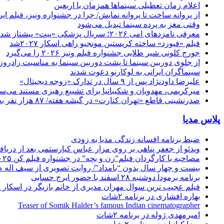
اعلام زمان تعطیلی سینماها همزمان با اربعین
از پروانه ساخت تا پروانه نمایش/ چرا در جشنواره ونیز، فیلم 
وقتی مغز به پرده سینما تبدیل می‌شود
معرفی نامزدهای امی ۲۰۲۶؛ سریال پزشکی «پیت» پیشتاز شد
فیلم «فیورد» ساخته کریستین مونجیو راهی اسکار ۲۰۲۷شد
جورج کلونی شیر طلایی جشنواره فیلم ونیز ۲۰۲۶ را می‌گیرد
از جلوی دوربین سینما تا پشت دوربین سینما به مناسبت زادروز
سینماگران ایرانی به لوکارنو دعوت شدند
علیرضا داودنژاد پس از ۹ سال در تدارک «زوجه دیجیتال»
میرکریمی، مهدویان و شکیبانیا برای تشییع رهبری مستند می‌سا
صدرنشینی قاطع «تهران کنارت» در گیشه هفته/ ۸۷ هزار نفر به سینما رفتند
پلاس مدیا
ضبط برنامه افسانه زندگی مدیا به زودی
ویدئو از جعفر پناهی بر روی مزار عباس کیارستمی بعد از دریافت
مصاحبه با کارگردان فیلم”زن و بچه” در جشنواره فیلم کن ۲۰۲۵
بیست و چهار سال بدون “بامداد”/ روایت تصویری از سیف اله 
برنامه برمودا دوشنبه ۲۸ اسفند با حضور ایرج حسابی
فیلم عجیب ترین سوال مهران مدیری از خانم بازیگر در اسکار ! 
بهاره افشاری در برنامه ۲شات
Teaser of Somik Halder’s famous Indian cinematographer
امیرمهدی ژوله در برنامه ۲شات