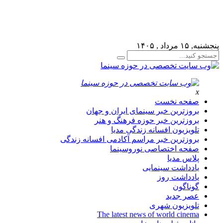
لطفا در پنل مديريتي خود به قسمت فهرست ها برويد و منوي خود 
پنجشنبه, ۱۵ مرداد , ۱۴۰۵
x
صفحه نخست
بروزترین خبر سینمای ایران و جهان
بروزترین خبر حوزه فرهنگ و هنر
تلویزیون افسانه زندگی مدیا
بروزترین خبر مراسم آکادمی افسانه زندگی
صفحه اختصاصی نوروسینما
پلاس مدیا
یادداشت سینمایی
یادداشت روز
گوناگون
عصر جدید
تلویزیون شهری
The latest news of world cinema