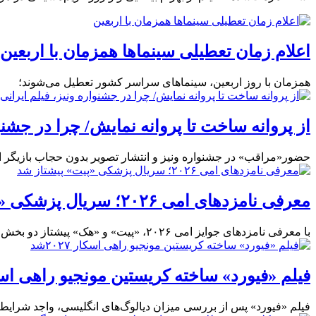
اعلام زمان تعطیلی سینماها همزمان با اربعین
همزمان با روز اربعین، سینماهای سراسر کشور تعطیل می‌شوند؛
از پروانه ساخت تا پروانه نمایش/ چرا در جشن
حضور«مراقب» در جشنواره ونیز و انتشار تصویر بدون حجاب بازیگر ای
معرفی نامزدهای امی ۲۰۲۶؛ سریال پزشکی «پیت» پیشتاز شد
با معرفی نامزدهای جوایز امی ۲۰۲۶، «پیت» و «هک‌» پیشتاز دو بخش درام و کمدی شدند و هریسون فورد هم در بخش بازیگری نامزد شد؛
فیلم «فیورد» ساخته کریستین مونجیو راهی اسکار ۲۷
فیلم «فیورد» پس از بررسی میزان دیالوگ‌های انگلیسی، واجد شرایط