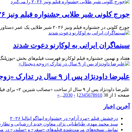
جورج کلونی شیر طلایی جشنواره فیلم ونیز ۲۰۲۶ را می‌گیرد
جورج کلونی در جشنواره فیلم ونیز ۲۰۲۶ شیر طلایی یک عمر دستاورد را دریافت خواهد کرد؛
سینماگران ایرانی به لوکارنو دعوت شدند
هفتاد و نهمین جشنواره فیلم لوکارنو فهرست فیلم‌های بخش «یوزپلنگ ف
علیرضا داودنژاد پس از ۹ سال در تدارک «زوجه دیجیتال»
علیرضا داودنژاد پس از ۹ سال از ساخت «مصائب شیرین ۲» برای فیلم جدیدش درخواست پروانه ساخت می‌دهد؛
صفحه 1 از 38
10
9
8
7
6
5
4
3
2
1
›
30
20
...
»
آخرین اخبار
درخشش فیلم «مرد آرام» در جشنواره ایماگو ایتالیا ۲۰۲۶
سید محمد مهدی طباطبایی نژاد، معاون جدید ارزشیابی و نظارت
نمایش نسخه‌های مرمت‌شده فیلم‌های «سفر» و «سلندر» در مو