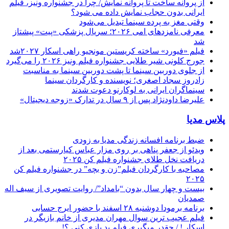
از پروانه ساخت تا پروانه نمایش/ چرا در جشنواره ونیز، فیلم
ایرانی بدون حجاب نمایش داده می شود؟
وقتی مغز به پرده سینما تبدیل می‌شود
معرفی نامزدهای امی ۲۰۲۶؛ سریال پزشکی «پیت» پیشتاز
شد
فیلم «فیورد» ساخته کریستین مونجیو راهی اسکار ۲۰۲۷شد
جورج کلونی شیر طلایی جشنواره فیلم ونیز ۲۰۲۶ را می‌گیرد
از جلوی دوربین سینما تا پشت دوربین سینما به مناسبت
زادروز سجاد اصغری؛ نویسنده و کارگردان سینما
سینماگران ایرانی به لوکارنو دعوت شدند
علیرضا داودنژاد پس از ۹ سال در تدارک «زوجه دیجیتال»
پلاس مدیا
ضبط برنامه افسانه زندگی مدیا به زودی
ویدئو از جعفر پناهی بر روی مزار عباس کیارستمی بعد از
دریافت نخل طلای جشنواره فیلم کن ۲۰۲۵
مصاحبه با کارگردان فیلم”زن و بچه” در جشنواره فیلم کن
۲۰۲۵
بیست و چهار سال بدون “بامداد”/ روایت تصویری از سیف اله
صمدیان
برنامه برمودا دوشنبه ۲۸ اسفند با حضور ایرج حسابی
فیلم عجیب ترین سوال مهران مدیری از خانم بازیگر در
اسکار ! / چقدر میگیری فیلم بد بازی کنی ؟!