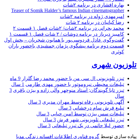
بهاره افشاری در برنامه ۲شات
Teaser of Somik Halder’s famous Indian cinematographer
امیرمهدی ژوله در برنامه ۲شات
رضا کیانیان در برنامه ۲ شات
محمد بحرانی در برنامه ۲شات/ ۲شات فصل ۱ قسمت ۲
کامبیز دیرباز در برنامه دوشات / ۲ شات فصل ۱ قسمت ۱
گفت‌وگوی عادل فردوسی‌پور با همایون شجریان – بخش اول
قسمت دوم برنامه پیشگوی پژمان جمشیدی باحضور باران
کوثری
تلوزیون شهری
تیزر تلویزیونی ال سی من با حضور محمد رضا گلزار
9 ماه
تبلیغات محیطی نیروموتور با حضور مهدی طارمی
1 سال
تیزر تابا گویندگان; استاد منوچهر والی زاده و بیژن باقری
3
سال
آگهی تلویزیونی رفاه توسط مهران مدیری
3 سال
تبلیغ فرش سام درخشانی
3 سال
تبلیغات سس بیژن توسط امین حیایی
3 سال
تیزر تبلیغاتی تلویزیونی شهر فرش
3 سال
حضور لیلا حاتمی در یک تیزر تبلیغاتی
3 سال
پیاده سازی توسط
گروه فناوری اطلاعات افسانه زندگی مدیا