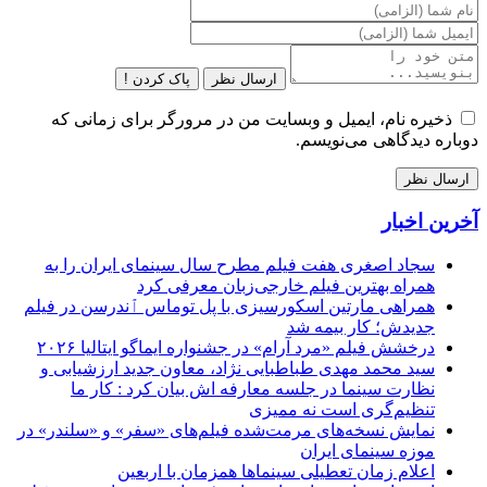
ارسال نظر
پاک کردن !
ذخیره نام، ایمیل و وبسایت من در مرورگر برای زمانی که
دوباره دیدگاهی می‌نویسم.
آخرین اخبار
سجاد اصغری هفت فیلم مطرح سال سینمای ایران را به
همراه بهترین فیلم خارجی‌زبان معرفی کرد
همراهی مارتین اسکورسیزی با پل توماس ٱندرسن در فیلم
جدیدش؛ کار بیمه شد
درخشش فیلم «مرد آرام» در جشنواره ایماگو ایتالیا ۲۰۲۶
سید محمد مهدی طباطبایی نژاد، معاون جدید ارزشیابی و
نظارت سینما در جلسه معارفه اش بیان کرد : کار ما
تنظیم‌گری است نه ممیزی
نمایش نسخه‌های مرمت‌شده فیلم‌های «سفر» و «سلندر» در
موزه سینمای ایران
اعلام زمان تعطیلی سینماها همزمان با اربعین