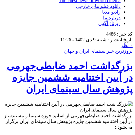
The latest news of world cinema
دانلود فیلم های خارجی
رادیو مدیا
درباره ما
رپرتاژ آگهی
کد خبر : 4486
تاریخ انتشار : شنبه 9 دی 1402 - 11:26
۰ نظر
بروزترین خبر سینمای ایران و جهان
بزرگداشت احمد ضابطی‌جهرمی
در آیین اختتامیه ششمین جایزه
پژوهش سال سینمای ایران
بزرگداشت احمد ضابطی‌جهرمی از اساتید حوزه سینما و مستندساز
در آیین اختتامیه ششمین جایزه پژوهش سال سینمای ایران برگزار
می‌شود.؛