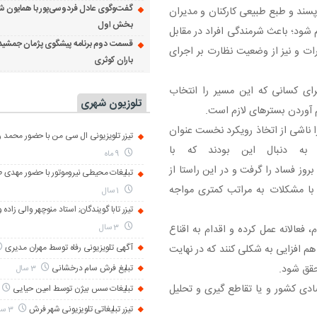
گفت‌وگوی عادل فردوسی‌پور با همایون ش
 پسند و طبع طبیعی کارکنان و مدیران
بخش اول
م شود؛ باعث شرمندگی افراد در مقابل
قسمت دوم برنامه پیشگوی پژمان جمشید
ت و نیز از وضعیت نظارت بر اجرای
باران کوثری
برای کسانی که این مسیر را انتخاب
تلوزیون شهری
 آوردن بسترهای لازم است.
 ناشی از اتخاذ رویکرد نخست عنوان
تیزر تلویزیونی ال سی من با حضور محمد رض
به دنبال این بودند که با
9 ماه
روز فساد را گرفت و در این راستا از
تبلیغات محیطی نیروموتور با حضور مهدی 
 با مشکلات به مراتب کمتری مواجه
1 سال
تیزر تابا گویندگان; استاد منوچهر والی زاده 
3 سال
فعالانه عمل کرده و اقدام به اقناع
آگهی تلویزیونی رفاه توسط مهران مدیری
 هم افزایی به شکلی کنند که در نهایت
حقق شود.
تبلیغ فرش سام درخشانی
3 سال
صادی کشور و یا تقاطع گیری و تحلیل
تبلیغات سس بیژن توسط امین حیایی
تیزر تبلیغاتی تلویزیونی شهر فرش
3 سال