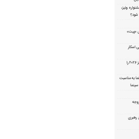
شنواره ونیز،
 شود؟
ریال پزشکی «پیت»
 اسکار
جورج کلونی شیر طلایی جشنواره فیلم ونیز ۲۰۲۶ را
ما به مناسبت
سینما
ارک «زوجه
ع رهبری