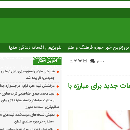
بروزترین خبر حوزه فرهنگ و هنر
تلویزیون افسانه زندگی مدیا
صاصی نوروسینما
پلاس مدیا
یادداشت سینمایی
یادداشت روز
آخرین اخبار
۰ نظر
The latest ne
دانلود فیلم های خارجی
رادیو مدیا
درباره ما
همراهی مارتین اسکورسیزی با پل توماس ٱ
جدیدش؛ کار بیمه شد
ات جدید برای مبارزه با
درخشش فیلم «مرد آرام» در جشنواره ایماگو ایت
سید محمد مهدی طباطبایی نژاد، معاون ج
و نظارت سینما در جلسه معارفه اش بیان کرد
تنظیم‌گری است نه ممیزی
نمایش نسخه‌های مرمت‌شده فیلم‌های «
«سلندر» در موزه سینمای ایران
اعلام زمان تعطیلی سینماها همزمان با ارب