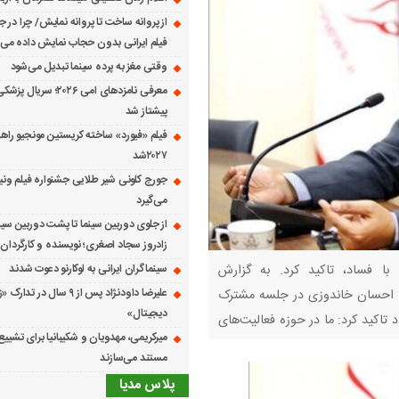
از پروانه ساخت تا پروانه نمایش/ چرا در ج
فیلم ایرانی بدون حجاب نمایش داده می
وقتی مغز به پرده سینما تبدیل می‌شود
معرفی نامزدهای امی ۲۰۲۶؛ س
پیشتاز شد
فیلم «فیورد» ساخته کریستین مونجیو راهی
۲۰۲۷شد
می‌گیرد
از جلوی دوربین سینما تا پشت دوربین سین
زادروز سجاد اصغری؛ نویسنده و کارگردان 
با فساد، تاکید کرد. به گزارش
سینماگران ایرانی به لوکارنو دعوت شدند
علیرضا داودنژاد پس از ۹ سال در تد
ید احسان خاندوزی در جلسه مشترک
دیجیتال»
 تاکید کرد: ما در حوزه فعالیت‌های
میرکریمی، مهدویان و شکیبانیا برای تشیی
 مهم من از
مستند می‌سازند
پلاس مدیا