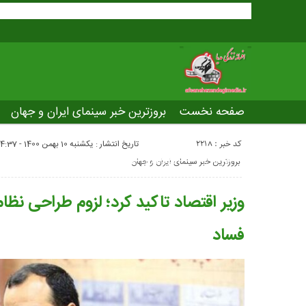
صفحه نخست
بروزترین خبر سینمای ایران و جهان
بروزترین خبر مراسم آکادمی افسانه زندگی
صفحه اخت
کد خبر : 2218
تاریخ انتشار : یکشنبه 10 بهمن 1400 - 4:37
عصر جدید
تلویزیون شهری
ws of world cinema
بروزترین خبر سینمای ایران و جهان
وزیر اقتصاد تاکید کرد؛ لزوم طراحی نظام
فساد