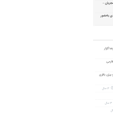
جریان –
ی باحضور
ا گلزار
طارمی
و بیژن باقری
3 سال
3 سال