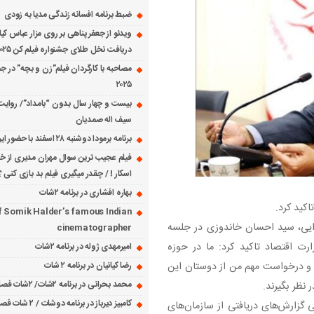
ضبط برنامه افسانه زندگی مدیا به زودی
ویدئو از جعفر پناهی بر روی مزار عباس کی
دریافت نخل طلای جشنواره فیلم کن ۲۰۲۵
مصاحبه با کارگردان فیلم”زن و بچه” در جش
۲۰۲۵
بیست و چهار سال بدون “بامداد”/ روایت
سیف اله صمدیان
برنامه برمودا دوشنبه ۲۸ اسفند با حضور ایرج حسابی
فیلم عجیب ترین سوال مهران مدیری از خانم
اسکار ! / چقدر میگیری فیلم بد بازی کنی ؟
بهاره افشاری در برنامه ۲شات
اکید کرد.
f Somik Halder’s famous Indian
رایی، سید احسان خاندوزی در جلسه
cinematographer
رت اقتصاد تاکید کرد: ما در حوزه
امیرمهدی ژوله در برنامه ۲شات
م و درخواست مهم من از دوستان این
رضا کیانیان در برنامه ۲ شات
محمد بحرانی در برنامه ۲شات/ ۲شات فصل ۱ قسمت ۲
 نظر بگیرند.
کامبیز دیرباز در برنامه دوشات / ۲ شات فصل ۱ قسمت ۱
 گزارش‌های دریافتی از سازمان‌های