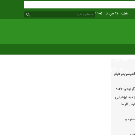
شنبه, ۱۷ مرداد , ۱۴۰۵
گوناگون
رپرتاژ آگهی
ندرسن در فیلم
الیا ۲۰۲۶
دید ارزشیابی
 : کار ما
سفر» و
عین