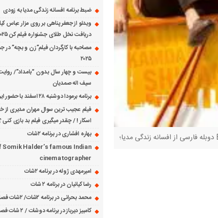
ضبط برنامه افسانه زندگی مدیا به زودی
ویدئو از جعفر پناهی بر روی مزار عباس کی
دریافت نخل طلای جشنواره فیلم کن ۲۰۲۵
مصاحبه با کارگردان فیلم”زن و بچه” در جش
۲۰۲۵
بیست و چهار سال بدون “بامداد”/ روایت
سیف اله صمدیان
برنامه برمودا دوشنبه ۲۸ اسفند با حضور ایرج حسابی
فیلم عجیب ترین سوال مهران مدیری از خانم
اسکار ! / چقدر میگیری فیلم بد بازی کنی ؟
بهاره افشاری در برنامه ۲شات
f Somik Halder’s famous Indian
cinematographer
امیرمهدی ژوله در برنامه ۲شات
رضا کیانیان در برنامه ۲ شات
محمد بحرانی در برنامه ۲شات/ ۲شات فصل ۱ قسمت ۲
کامبیز دیرباز در برنامه دوشات / ۲ شات فصل ۱ قسمت ۱