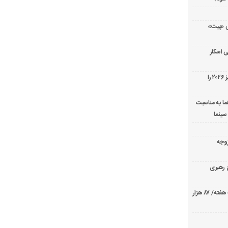
ریال پزشکی «پیت»
 اسکار
جورج کلونی شیر طلایی جشنواره فیلم ونیز ۲۰۲۶ را
ما به مناسبت
سینما
ارک «زوجه
ع رهبری
صدرنشینی قاطع «تهران کنارت» در گیشه هفته/ ۸۷ هزار