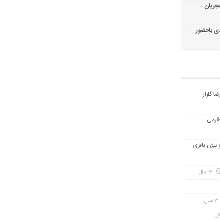
جریان –
ی باحضور
ا گلزار
طارمی
و بیژن باقری
3 سال
3 سال