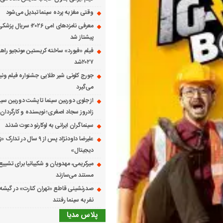
وقتی مغز به پرده سینما تبدیل می‌شود
معرفی نامزدهای امی ۲۰۲۶؛ س
پیشتاز شد
فیلم «فیورد» ساخته کریستین مونجیو راهی
۲۰۲۷شد
می‌گیرد
از جلوی دوربین سینما تا پشت دوربین سین
زادروز سجاد اصغری؛ نویسنده و کارگردان 
سینماگران ایرانی به لوکارنو دعوت شدند
علیرضا داودنژاد پس از ۹ سال در تد
دیجیتال»
میرکریمی، مهدویان و شکیبانیا برای تشیی
مستند می‌سازند
نفر به سینما رفتند
پلاس مدیا