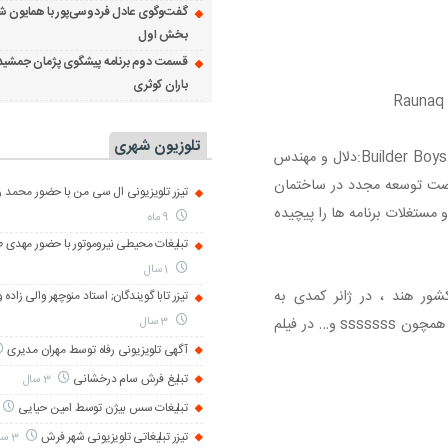
گفت‌وگوی عادل فردوسی‌پور با همایون ش
بخش اول
قسمت دوم برنامه پیشگوی پژمان جمشید
باران کوثری
Raunaq 
تلوزیون شهری
دانلود فیلم هندی پسران سازنده Builder Boys 2024:دلال و مهندس
فرصت توسعه مجدد در ساختمان
تیزر تلویزیونی ال سی من با حضور محمد رض
و مستغلات برنامه ها را پیچیده
9 ماه
تبلیغات محیطی نیروموتور با حضور مهدی 
1 سال
۲۰۲ (Builder Boys) ساخت کشور هند ، در ژانر کمدی به
تیزر تابا گویندگان; استاد منوچهر والی زاده 
3 سال
کارگردانی Chanakya Patel است. و هنرمندان مطرحی همچون sssssss و… در فیلم
آگهی تلویزیونی رفاه توسط مهران مدیری
تبلیغ فرش سام درخشانی
3 سال
تبلیغات سس بیژن توسط امین حیایی
تیزر تبلیغاتی تلویزیونی شهر فرش
3 سال