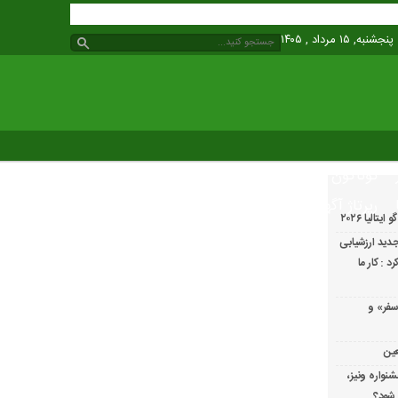
پنجشنبه, ۱۵ مرداد , ۱۴۰۵
گوناگون
رپرتاژ آگهی
الیا ۲۰۲۶
دید ارزشیابی
 : کار ما
سفر» و
عین
شنواره ونیز،
 شود؟