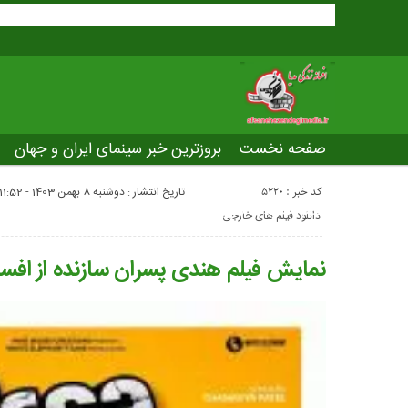
صفحه نخست
بروزترین خبر سینمای ایران و جهان
بروزترین خبر مراسم آکادمی افسانه زندگی
صفحه اخت
کد خبر : 5220
تاریخ انتشار : دوشنبه 8 بهمن 1403 - 11:52
عصر جدید
تلویزیون شهری
ws of world cinema
دانلود فیلم های خارجی
نمایش فیلم هندی پسران سازنده از افسا