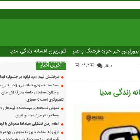
بروزترین خبر حوزه فرهنگ و هنر
تلویزیون افسانه زندگی مدیا
صاصی نوروسینما
پلاس مدیا
یادداشت سینمایی
یادداشت روز
آخرین اخبار
۰ نظر
The latest ne
دانلود فیلم های خارجی
رادیو مدیا
درباره ما
درخشش فیلم «مرد آرام» در جشنواره ایماگو ایت
سید محمد مهدی طباطبایی نژاد، معاون ج
نه زندگی مدیا
و نظارت سینما در جلسه معارفه اش بیان کرد
تنظیم‌گری است نه ممیزی
نمایش نسخه‌های مرمت‌شده فیلم‌های «
«سلندر» در موزه سینمای ایران
اعلام زمان تعطیلی سینماها همزمان با ارب
از پروانه ساخت تا پروانه نمایش/ چرا در ج
فیلم ایرانی بدون حجاب نمایش داده می