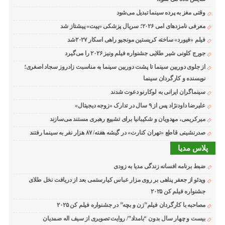
وقتی مغز به پرده سینما تبدیل می‌شود
معرفی نامزدهای امی ۲۰۲۶؛ سریال پزشکی «پیت» پیشتاز شد
فیلم «فیورد» ساخته کریستین مونجیو راهی اسکار ۲۰۲۷شد
جورج کلونی شیر طلایی جشنواره فیلم ونیز ۲۰۲۶ را می‌گیرد
از جلوی دوربین سینما تا پشت دوربین سینما به مناسبت زادروز سجاد اصغری؛
نویسنده و کارگردان سینما
سینماگران ایرانی به لوکارنو دعوت شدند
علیرضا داودنژاد پس از ۹ سال در تدارک «زوجه دیجیتال»
میرکریمی، مهدویان و شکیبانیا برای تشییع رهبری مستند می‌سازند
صدرنشینی قاطع «تهران کنارت» در گیشه هفته/ ۸۷ هزار نفر به سینما رفتند
پلاس مدیا
ضبط برنامه افسانه زندگی مدیا به زودی
ویدئو از جعفر پناهی بر روی مزار عباس کیارستمی بعد از دریافت نخل طلای
جشنواره فیلم کن ۲۰۲۵
مصاحبه با کارگردان فیلم”زن و بچه” در جشنواره فیلم کن ۲۰۲۵
بیست و چهار سال بدون “بامداد”/ روایت تصویری از سیف اله صمدیان