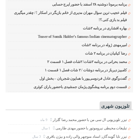
برنامه برمودا دوشنبه ۲۸ اسفند با حضور ایرج حسابی
فیلم عجیب ترین سوال مهران مدیری از خانم بازیگر در اسکار ! / چقدر میگیری
فیلم بد بازی کنی ؟!
بهاره افشاری در برنامه ۲شات
Teaser of Somik Halder’s famous Indian cinematographer
امیرمهدی ژوله در برنامه ۲شات
رضا کیانیان در برنامه ۲ شات
محمد بحرانی در برنامه ۲شات/ ۲شات فصل ۱ قسمت ۲
کامبیز دیرباز در برنامه دوشات / ۲ شات فصل ۱ قسمت ۱
گفت‌وگوی عادل فردوسی‌پور با همایون شجریان – بخش اول
قسمت دوم برنامه پیشگوی پژمان جمشیدی باحضور باران کوثری
تلوزیون شهری
تیزر تلویزیونی ال سی من با حضور محمد رضا گلزار
9 ماه
تبلیغات محیطی نیروموتور با حضور مهدی طارمی
1 سال
تیزر تابا گویندگان; استاد منوچهر والی زاده و بیژن باقری
3 سال