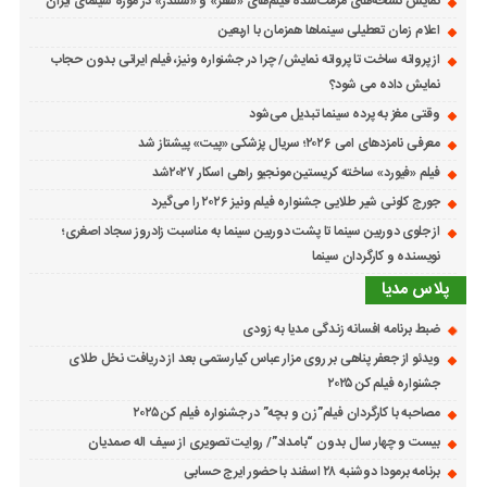
نمایش نسخه‌های مرمت‌شده فیلم‌های «سفر» و «سلندر» در موزه سینمای ایران
اعلام زمان تعطیلی سینماها همزمان با اربعین
از پروانه ساخت تا پروانه نمایش/ چرا در جشنواره ونیز، فیلم ایرانی بدون حجاب
نمایش داده می شود؟
وقتی مغز به پرده سینما تبدیل می‌شود
معرفی نامزدهای امی ۲۰۲۶؛ سریال پزشکی «پیت» پیشتاز شد
فیلم «فیورد» ساخته کریستین مونجیو راهی اسکار ۲۰۲۷شد
جورج کلونی شیر طلایی جشنواره فیلم ونیز ۲۰۲۶ را می‌گیرد
از جلوی دوربین سینما تا پشت دوربین سینما به مناسبت زادروز سجاد اصغری؛
نویسنده و کارگردان سینما
پلاس مدیا
ضبط برنامه افسانه زندگی مدیا به زودی
ویدئو از جعفر پناهی بر روی مزار عباس کیارستمی بعد از دریافت نخل طلای
جشنواره فیلم کن ۲۰۲۵
مصاحبه با کارگردان فیلم”زن و بچه” در جشنواره فیلم کن ۲۰۲۵
بیست و چهار سال بدون “بامداد”/ روایت تصویری از سیف اله صمدیان
برنامه برمودا دوشنبه ۲۸ اسفند با حضور ایرج حسابی