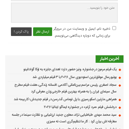
ذخیره نام، ایمیل و وبسایت من در مرورگر
ارسال نظر
پاک کردن !
برای زمانی که دوباره دیدگاهی می‌نویسم.
آخرین اخبار
یک فیلم مرموز در جشنواره ونیز حضور دارد؛ اهدای جایزه به لوکا گوادانینو
یونیورسال موفق‌ترین استودیوی سال ۲۰۲۶ با ۳ فیلم میلیاردی شد
سجاد اصغری رئیس مراسم بین‌المللی آکادمی افسانه زندگی، هفت فیلم مطرح
سال سینمای ایران را به همراه بهترین فیلم خارجی‌زبان معرفی کرد
همراهی مارتین اسکورسیزی با پل توماس ٱندرسن در فیلم جدیدش؛ کار بیمه شد
درخشش فیلم «مرد آرام» در جشنواره ایماگو ایتالیا ۲۰۲۶
سید محمد مهدی طباطبایی نژاد، معاون جدید ارزشیابی و نظارت سینما در جلسه
معارفه اش بیان کرد : کار ما تنظیم‌گری است نه ممیزی