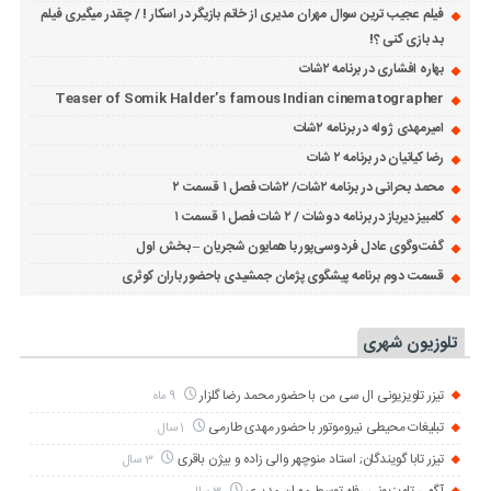
فیلم عجیب ترین سوال مهران مدیری از خانم بازیگر در اسکار ! / چقدر میگیری فیلم
بد بازی کنی ؟!
بهاره افشاری در برنامه ۲شات
Teaser of Somik Halder’s famous Indian cinematographer
امیرمهدی ژوله در برنامه ۲شات
رضا کیانیان در برنامه ۲ شات
محمد بحرانی در برنامه ۲شات/ ۲شات فصل ۱ قسمت ۲
کامبیز دیرباز در برنامه دوشات / ۲ شات فصل ۱ قسمت ۱
گفت‌وگوی عادل فردوسی‌پور با همایون شجریان – بخش اول
قسمت دوم برنامه پیشگوی پژمان جمشیدی باحضور باران کوثری
تلوزیون شهری
تیزر تلویزیونی ال سی من با حضور محمد رضا گلزار
9 ماه
تبلیغات محیطی نیروموتور با حضور مهدی طارمی
1 سال
تیزر تابا گویندگان; استاد منوچهر والی زاده و بیژن باقری
3 سال