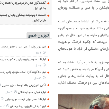
 این سنت سینمایی، در آثار خود به
گفت‌وگوی عادل فردوسی‌پور با همایون ش
ایشان را با عمق و صداقت ویژه‌ای
بخش اول
قسمت دوم برنامه پیشگوی پژمان جمشید
باران کوثری
 قدیمی‌تر او، ارتباط پیچیده‌ای است
هایی مانند «رفقای خوب» و «مردگان»
ی ایتالیایی دارند و در عین حال در بطن
تلوزیون شهری
ان می‌دهد که چگونه فرهنگ و هویت
تیزر تلویزیونی ال سی من با حضور محمد رض
ل‌های مختلفی از افراد با هویت‌های
9 ماه
تبلیغات محیطی نیروموتور با حضور مهدی 
ورسیزی به شمار می‌آید، شاهدیم که
1 سال
ایی آمریکا می‌شوند و تلاش دارند که
تیزر تابا گویندگان; استاد منوچهر والی زاده 
ال که به روایت داستان‌های جنایی
3 سال
تضادهای بین دو فرهنگ مختلف اشاره
آگهی تلویزیونی رفاه توسط مهران مدیری
تبلیغ فرش سام درخشانی
3 سال
تبلیغات سس بیژن توسط امین حیایی
تیزر تبلیغاتی تلویزیونی شهر فرش
3 سال