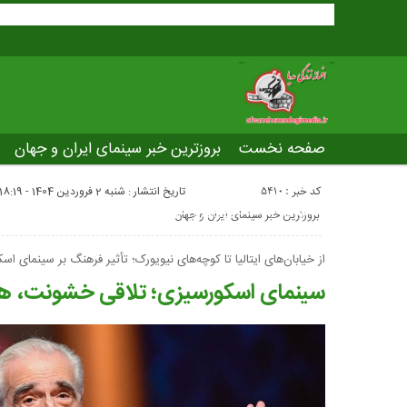
صفحه نخست
بروزترین خبر سینمای ایران و جهان
بروزترین خبر مراسم آکادمی افسانه زندگی
صفحه اخت
کد خبر : 5410
تاریخ انتشار : شنبه 2 فروردین 1404 - 18:19
عصر جدید
تلویزیون شهری
ws of world cinema
بروزترین خبر سینمای ایران و جهان
از خیابان‌های ایتالیا تا کوچه‌های نیویورک؛ تأثیر فرهنگ بر سینمای ا
سینمای اسکورسیزی؛ تلاقی خشونت، هو