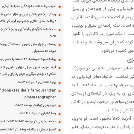
نیای پیچیده آمریکایی می‌پردازند.
ضبط برنامه افسانه زندگی مدیا به زودی
یتالیایی، یکی از چهره‌های بی‌بدیل
ویدئو از جعفر پناهی بر روی مزار عباس کی
یی در ایالات متحده می‌داند، با آثارش
دریافت نخل طلای جشنواره فیلم کن ۲۰۲۵
ده است، بلکه رابطه‌ای عمیق و پیچیده
مصاحبه با کارگردان فیلم”زن و بچه” در جش
است. اسکورسیزی در آثارش، با تلفیق
۲۰۲۵
 کرده که در آن سرنوشت‌ها و لحظات
بیست و چهار سال بدون “بامداد”/ روایت
ویر کشیده می‌شود.
سیف اله صمدیان
یزی
برنامه برمودا دوشنبه ۲۸ اسفند با حضور ایرج حسابی
فیلم عجیب ترین سوال مهران مدیری از خانم
انواده مهاجر ایتالیایی در نیویورک
اسکار ! / چقدر میگیری فیلم بد بازی کنی ؟
یر گذاشت. خانواده‌های ایتالیایی در
بهاره افشاری در برنامه ۲شات
 در فیلم‌هایش این دغدغه‌ها را به
f Somik Halder’s famous Indian
او، به ویژه در فیلم‌های اولیه‌اش
cinematographer
۱۹۸) و «رفقای خوب» (۱۹۹۰)، از پیشینه‌های مهاجرتی برخوردارند و در تلاش
امیرمهدی ژوله در برنامه ۲شات
گاهی پیدا کنند.
رضا کیانیان در برنامه ۲ شات
مریکا کاملاً مشهود است. او به‌ویژه
محمد بحرانی در برنامه ۲شات/ ۲شات فصل ۱ قسمت ۲
ن زندگی واقعی، به‌ویژه در دنیای فقیر
کامبیز دیرباز در برنامه دوشات / ۲ شات فصل ۱ قسمت ۱