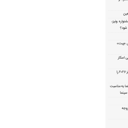
عین
شنواره ونیز،
 شود؟
ریال پزشکی «پیت»
 اسکار
جورج کلونی شیر طلایی جشنواره فیلم ونیز ۲۰۲۶ را
ما به مناسبت
سینما
ارک «زوجه