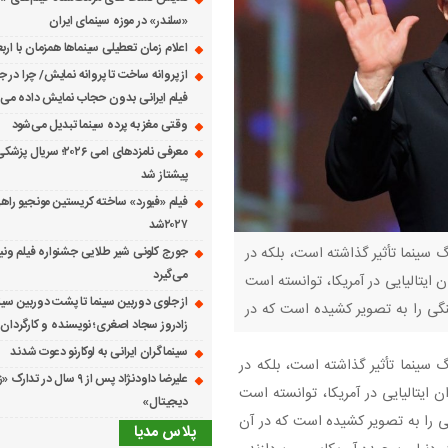
«سلندر» در موزه سینمای ایران
اعلام زمان تعطیلی سینماها همزمان با ارب
از پروانه ساخت تا پروانه نمایش/ چرا در ج
فیلم ایرانی بدون حجاب نمایش داده می
وقتی مغز به پرده سینما تبدیل می‌شود
معرفی نامزدهای امی ۲۰۲۶؛ س
پیشتاز شد
فیلم «فیورد» ساخته کریستین مونجیو راهی
۲۰۲۷شد
گ سینما تأثیر گذاشته است، بلکه در
می‌گیرد
ایتالیایی در آمریکا، توانسته است
از جلوی دوربین سینما تا پشت دوربین سین
نگی را به تصویر کشیده است که در
زادروز سجاد اصغری؛ نویسنده و کارگردان 
سینماگران ایرانی به لوکارنو دعوت شدند
نگ سینما تأثیر گذاشته است، بلکه در
علیرضا داودنژاد پس از ۹ سال در تد
ایتالیایی در آمریکا، توانسته است
دیجیتال»
گی را به تصویر کشیده است که در آن
پلاس مدیا