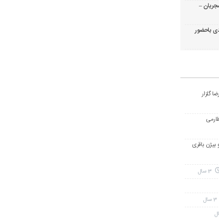
جریان –
ی باحضور
ا گلزار
طارمی
و بیژن باقری
3 سال
3 سال