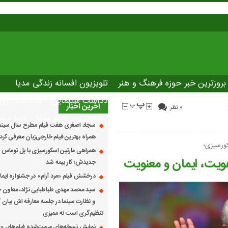
بروزترین خبر حوزه فرهنگ و هنر
تلویزیون افسانه زندگی مدیا
صاصی نوروسینما
پلاس مدیا
یادداشت سینمایی
یادداشت روز
آخرین اخبار
۰ نظر
The latest ne
دانلود فیلم های خارجی
رادیو مدیا
درباره ما
سجاد اصغری هفت فیلم مطرح سال سینمای 
همراه بهترین فیلم خارجی‌زبان معرفی کرد
سکورسیزی؛
همراهی مارتین اسکورسیزی با پل توماس ٱ
یت، ایمان و معنویت
جدیدش؛ کار بیمه شد
درخشش فیلم «مرد آرام» در جشنواره ایماگو ایت
سید محمد مهدی طباطبایی نژاد، معاون ج
و نظارت سینما در جلسه معارفه اش بیان کرد
تنظیم‌گری است نه ممیزی
نمایش نسخه‌های مرمت‌شده فیلم‌های «