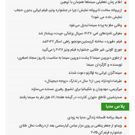
اعلام زمان تعطیلی سینماها همزمان با اربعین
از پروانه ساخت تا پروانه نمایش/ چرا در جشنواره ونیز، فیلم ایرانی بدون حجاب
نمایش داده می شود؟
وقتی مغز به پرده سینما تبدیل می‌شود
معرفی نامزدهای امی ۲۰۲۶؛ سریال پزشکی «پیت» پیشتاز شد
فیلم «فیورد» ساخته کریستین مونجیو راهی اسکار ۲۰۲۷شد
جورج کلونی شیر طلایی جشنواره فیلم ونیز ۲۰۲۶ را می‌گیرد
از جلوی دوربین سینما تا پشت دوربین سینما به مناسبت زادروز سجاد اصغری؛
نویسنده و کارگردان سینما
سینماگران ایرانی به لوکارنو دعوت شدند
علیرضا داودنژاد پس از ۹ سال در تدارک «زوجه دیجیتال»
میرکریمی، مهدویان و شکیبانیا برای تشییع رهبری مستند می‌سازند
صدرنشینی قاطع «تهران کنارت» در گیشه هفته/ ۸۷ هزار نفر به سینما رفتند
پلاس مدیا
ضبط برنامه افسانه زندگی مدیا به زودی
ویدئو از جعفر پناهی بر روی مزار عباس کیارستمی بعد از دریافت نخل طلای
جشنواره فیلم کن ۲۰۲۵