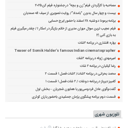
مصاحبه با کارگردان فیلم”زن و بچه” در جشنواره فیلم کن ۲۰۲۵
بیست و چهار سال بدون “بامداد”/ روایت تصویری از سیف اله صمدیان
برنامه برمودا دوشنبه ۲۸ اسفند با حضور ایرج حسابی
فیلم عجیب ترین سوال مهران مدیری از خانم بازیگر در اسکار ! / چقدر میگیری فیلم
بد بازی کنی ؟!
بهاره افشاری در برنامه ۲شات
Teaser of Somik Halder’s famous Indian cinematographer
امیرمهدی ژوله در برنامه ۲شات
رضا کیانیان در برنامه ۲ شات
محمد بحرانی در برنامه ۲شات/ ۲شات فصل ۱ قسمت ۲
کامبیز دیرباز در برنامه دوشات / ۲ شات فصل ۱ قسمت ۱
گفت‌وگوی عادل فردوسی‌پور با همایون شجریان – بخش اول
قسمت دوم برنامه پیشگوی پژمان جمشیدی باحضور باران کوثری
تلوزیون شهری
تیزر تلویزیونی ال سی من با حضور محمد رضا گلزار