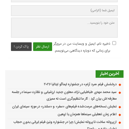
ذخیره نام، ایمیل و وبسایت من در مرورگر
ارسال نظر
پاک کردن !
برای زمانی که دوباره دیدگاهی می‌نویسم.
آخرین اخبار
درخشش فیلم «مرد آرام» در جشنواره ایماگو ایتالیا ۲۰۲۶
سید محمد مهدی طباطبایی نژاد، معاون جدید ارزشیابی و نظارت سینما در جلسه
معارفه اش بیان کرد : کار ما تنظیم‌گری است نه ممیزی
نمایش نسخه‌های مرمت‌شده فیلم‌های «سفر» و «سلندر» در موزه سینمای ایران
اعلام زمان تعطیلی سینماها همزمان با اربعین
از پروانه ساخت تا پروانه نمایش/ چرا در جشنواره ونیز، فیلم ایرانی بدون حجاب
نمایش داده می شود؟