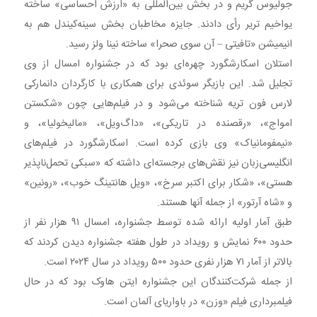
جولیوس گریم و در بخش بین‌المللی به «ارزش احساسی» ساخته
یواخیم تریر رأی دادند. جایزه مخاطبان بخش سینه‌کیندل هم به
انیمیشن «تافیتی – آن سوی صحرا» ساخته نینا ولز رسید.
استلان اسکارشگورد چهره‌ای بود که در جشنواره امسال از وی
تجلیل شد. این بازیگر سوئدی برای همکاری‌ با کارگردان دانمارکی
لارس فون تریه شناخته می‌شود و در فیلم‌هایی چون «شکستن
امواج»، «رقصنده در تاریکی»، «داگ‌ویل»، «مالیخولیا»، و
«نیمفومانیاک» وی بازی کرده است. اسکارشگورد در فیلم‌های
انگلیسی‌زبان نیز نقش‌های برجسته‌ای داشته که «سبکی تحمل‌ناپذیر
هستی»، «شکار برای اکتبر سرخ»، «ویل هانتینگ خوب»، «رونین»
و «شاه آرتور» از جمله آنها هستند.
طبق آمار اولیه ارائه شده توسط جشنواره، امسال ۹۱ هزار نفر از
حدود ۶۰۰ نمایش و رویداد در طول هفته جشنواره دیدن کردند که
بالاتر از آمار ۷۱ هزار نفری حدود ۵۰۰ رویداد در سال ۲۰۲۴ است.
از جمله شرکت‌کنندگان این جشنواره ایتن هاوک بود که در حال
فیلمبرداری فیلم «وزن» در باواریای آلمان است.