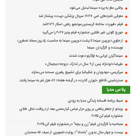
وقتی مغز به پرده سینما تبدیل می‌شود
معرفی نامزدهای امی ۲۰۲۶؛ سریال پزشکی «پیت» پیشتاز شد
فیلم «فیورد» ساخته کریستین مونجیو راهی اسکار ۲۰۲۷شد
جورج کلونی شیر طلایی جشنواره فیلم ونیز ۲۰۲۶ را می‌گیرد
از جلوی دوربین سینما تا پشت دوربین سینما به مناسبت زادروز سجاد اصغری؛
نویسنده و کارگردان سینما
سینماگران ایرانی به لوکارنو دعوت شدند
علیرضا داودنژاد پس از ۹ سال در تدارک «زوجه دیجیتال»
میرکریمی، مهدویان و شکیبانیا برای تشییع رهبری مستند می‌سازند
صدرنشینی قاطع «تهران کنارت» در گیشه هفته/ ۸۷ هزار نفر به سینما رفتند
پلاس مدیا
ضبط برنامه افسانه زندگی مدیا به زودی
ویدئو از جعفر پناهی بر روی مزار عباس کیارستمی بعد از دریافت نخل طلای
جشنواره فیلم کن ۲۰۲۵
مصاحبه با کارگردان فیلم”زن و بچه” در جشنواره فیلم کن ۲۰۲۵
بیست و چهار سال بدون “بامداد”/ روایت تصویری از سیف اله صمدیان