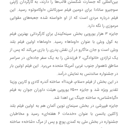
بین‌المللی که جسارت شکستن قالب‌ها را دارند، به کارگردان ژاپنی
سوجیرو سانادا برای دومین فیلم سورئالش «اوکاموتو» رسید. این
فیلم درباره مردی است که از او خواسته شده جعبه‌های مقوایی
مرموزی را نگه دارد.
جایزه ۳ هزار یورویی بخش سینه‌کیندل برای کارگردانی بهترین فیلم
به کول وبلی با عنوان «اوماها» رسید. «اوماها» اولین فیلم بلند
وبلی است و جان ماگارو در آن نقش پدری را بازی می‌کند که پس از
یک تراژدی خانوادگی، ۲ فرزندش را به یک سفر جاده‌ای در سراسر
مناطق ناهموار جنوب غربی آمریکا متحده می‌برد. این فیلم اولین بار
در جشنواره ساندنس به نمایش درآمد.
در این بخش از فیلم «سلام، فریدا!» ساخته آندره کادی و کارین وزینا
تقدیر ویژه شد و جایزه ۲۵۰۰ یورویی هیئت داوران جوان به فیلم
«گیاه‌شناس» ساخته جینگ یی اهدا شد.
جایزه فیپرشی در بخش سینمای نوین آلمان هم به اولین فیلم بلند
ژاکلین یانسن با عنوان «خدمات ۶ هفته‌ای» رسید و مخاطبان
جشنواره در بخش ملی به کمدی پوچ و پس از مرگ «شاخه» ساخته