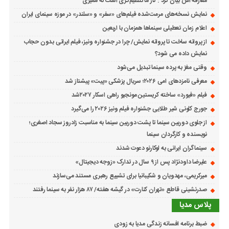
معارفه اش بیان کرد : کار ما تنظیم‌گری است نه ممیزی
نمایش نسخه‌های مرمت‌شده فیلم‌های «سفر» و «سلندر» در موزه سینمای ایران
اعلام زمان تعطیلی سینماها همزمان با اربعین
از پروانه ساخت تا پروانه نمایش/ چرا در جشنواره ونیز، فیلم ایرانی بدون حجاب
نمایش داده می شود؟
وقتی مغز به پرده سینما تبدیل می‌شود
معرفی نامزدهای امی ۲۰۲۶؛ سریال پزشکی «پیت» پیشتاز شد
فیلم «فیورد» ساخته کریستین مونجیو راهی اسکار ۲۰۲۷شد
جورج کلونی شیر طلایی جشنواره فیلم ونیز ۲۰۲۶ را می‌گیرد
از جلوی دوربین سینما تا پشت دوربین سینما به مناسبت زادروز سجاد اصغری؛
نویسنده و کارگردان سینما
سینماگران ایرانی به لوکارنو دعوت شدند
علیرضا داودنژاد پس از ۹ سال در تدارک «زوجه دیجیتال»
میرکریمی، مهدویان و شکیبانیا برای تشییع رهبری مستند می‌سازند
صدرنشینی قاطع «تهران کنارت» در گیشه هفته/ ۸۷ هزار نفر به سینما رفتند
پلاس مدیا
ضبط برنامه افسانه زندگی مدیا به زودی