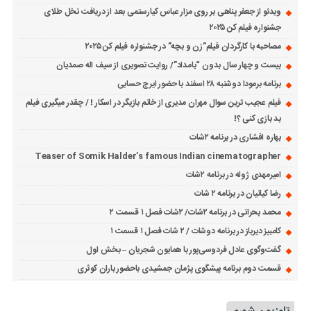
ویدئو از جعفر پناهی بر روی مزار عباس کیارستمی بعد از دریافت نخل طلای
جشنواره فیلم کن ۲۰۲۵
مصاحبه با کارگردان فیلم”زن و بچه” در جشنواره فیلم کن ۲۰۲۵
بیست و چهار سال بدون “بامداد”/ روایت تصویری از سیف اله صمدیان
برنامه برمودا دوشنبه ۲۸ اسفند با حضور ایرج حسابی
فیلم عجیب ترین سوال مهران مدیری از خانم بازیگر در اسکار ! / چقدر میگیری فیلم
بد بازی کنی ؟!
بهاره افشاری در برنامه ۲شات
Teaser of Somik Halder’s famous Indian cinematographer
امیرمهدی ژوله در برنامه ۲شات
رضا کیانیان در برنامه ۲ شات
محمد بحرانی در برنامه ۲شات/ ۲شات فصل ۱ قسمت ۲
کامبیز دیرباز در برنامه دوشات / ۲ شات فصل ۱ قسمت ۱
گفت‌وگوی عادل فردوسی‌پور با همایون شجریان – بخش اول
قسمت دوم برنامه پیشگوی پژمان جمشیدی باحضور باران کوثری