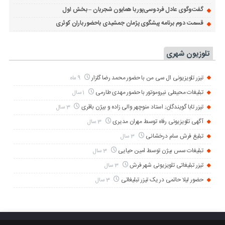
گفت‌وگوی عادل فردوسی‌پور با همایون شجریان – بخش اول
قسمت دوم برنامه پیشگوی پژمان جمشیدی باحضور باران کوثری
تلوزیون شهری
تیزر تلویزیونی ال سی من با حضور محمد رضا گلزار
9 ماه
تبلیغات محیطی نیروموتور با حضور مهدی طارمی
1 سال
تیزر تابا گویندگان; استاد منوچهر والی زاده و بیژن باقری
3 سال
آگهی تلویزیونی رفاه توسط مهران مدیری
3 سال
تبلیغ فرش سام درخشانی
3 سال
تبلیغات سس بیژن توسط امین حیایی
3 سال
تیزر تبلیغاتی تلویزیونی شهر فرش
3 سال
حضور لیلا حاتمی در یک تیزر تبلیغاتی
3 سال