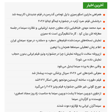
آخرین اخبار
همراهی مارتین اسکورسیزی با پل توماس ٱندرسن در فیلم جدیدش؛ کار بیمه شد
درخشش فیلم «مرد آرام» در جشنواره ایماگو ایتالیا ۲۰۲۶
سید محمد مهدی طباطبایی نژاد، معاون جدید ارزشیابی و نظارت سینما در جلسه
معارفه اش بیان کرد : کار ما تنظیم‌گری است نه ممیزی
نمایش نسخه‌های مرمت‌شده فیلم‌های «سفر» و «سلندر» در موزه سینمای ایران
اعلام زمان تعطیلی سینماها همزمان با اربعین
از پروانه ساخت تا پروانه نمایش/ چرا در جشنواره ونیز، فیلم ایرانی بدون حجاب
نمایش داده می شود؟
وقتی مغز به پرده سینما تبدیل می‌شود
معرفی نامزدهای امی ۲۰۲۶؛ سریال پزشکی «پیت» پیشتاز شد
فیلم «فیورد» ساخته کریستین مونجیو راهی اسکار ۲۰۲۷شد
جورج کلونی شیر طلایی جشنواره فیلم ونیز ۲۰۲۶ را می‌گیرد
از جلوی دوربین سینما تا پشت دوربین سینما به مناسبت زادروز سجاد اصغری؛
نویسنده و کارگردان سینما
سینماگران ایرانی به لوکارنو دعوت شدند