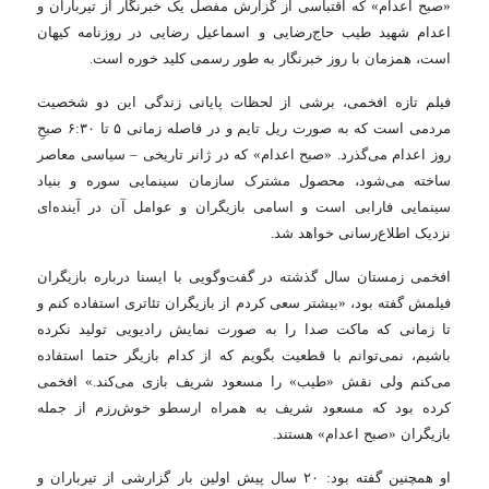
«صبح اعدام» که اقتباسی از گزارش مفصل یک خبرنگار از تیرباران و
اعدام شهید طیب حاج‌رضایی و اسماعیل رضایی در روزنامه کیهان
است، همزمان با روز خبرنگار به طور رسمی کلید خوره است.
فیلم تازه افخمی، برشی از لحظات پایانی زندگی این دو شخصیت
مردمی است که به صورت ریل تایم و در فاصله زمانی ۵ تا ۶:۳۰ صبحِ
روز اعدام می‌گذرد. «صبح اعدام» که در ژانر تاریخی – سیاسی معاصر
ساخته ‌می‌شود، محصول مشترک سازمان سینمایی سوره و بنیاد
سینمایی فارابی است و اسامی بازیگران و عوامل آن در آینده‌ای
نزدیک اطلاع‌رسانی خواهد شد.
افخمی زمستان سال گذشته در گفت‌وگویی با ایسنا درباره بازیگران
فیلمش گفته بود، «بیشتر سعی کردم از بازیگران تئاتری استفاده کنم و
تا زمانی که ماکت صدا را به صورت نمایش رادیویی تولید نکرده
باشیم، نمی‌توانم با قطعیت بگویم که از کدام بازیگر حتما استفاده
می‌کنم ولی نقش «طیب» را مسعود شریف بازی می‌کند.» افخمی
کرده بود که مسعود شریف به همراه ارسطو خوش‌رزم از جمله
بازیگران «صبح اعدام» هستند.
او همچنین گفته بود: ۲۰ سال پیش اولین بار گزارشی از تیرباران و