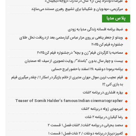
علیرضا داودنژاد پس از ۹ سال در تدارک «زوجه دیجیتال»
میرکریمی، مهدویان و شکیبانیا برای تشییع رهبری مستند می‌سازند
پلاس مدیا
ضبط برنامه افسانه زندگی مدیا به زودی
ویدئو از جعفر پناهی بر روی مزار عباس کیارستمی بعد از دریافت نخل طلای
جشنواره فیلم کن ۲۰۲۵
مصاحبه با کارگردان فیلم”زن و بچه” در جشنواره فیلم کن ۲۰۲۵
بیست و چهار سال بدون “بامداد”/ روایت تصویری از سیف اله صمدیان
برنامه برمودا دوشنبه ۲۸ اسفند با حضور ایرج حسابی
فیلم عجیب ترین سوال مهران مدیری از خانم بازیگر در اسکار ! / چقدر میگیری فیلم
بد بازی کنی ؟!
بهاره افشاری در برنامه ۲شات
Teaser of Somik Halder’s famous Indian cinematographer
امیرمهدی ژوله در برنامه ۲شات
رضا کیانیان در برنامه ۲ شات
محمد بحرانی در برنامه ۲شات/ ۲شات فصل ۱ قسمت ۲
کامبیز دیرباز در برنامه دوشات / ۲ شات فصل ۱ قسمت ۱